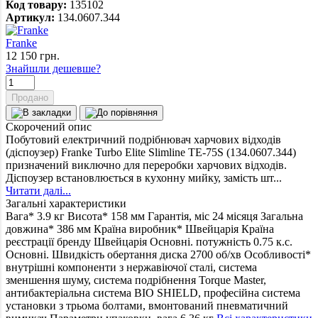
Код товару:
135102
Артикул:
134.0607.344
Franke
12 150
грн.
Знайшли дешевше?
Продано
Скорочений опис
Побутовий електричний подрібнювач харчових відходів
(діспоузер) Franke Turbo Elite Slimline TE-75S (134.0607.344)
призначений виключно для переробки харчових відходів.
Діспоузер встановлюється в кухонну мийку, замість шт...
Читати далі...
Загальні характеристики
Вага*
3.9 кг
Висота*
158 мм
Гарантія, міс
24 місяця
Загальна
довжина*
386 мм
Країна виробник*
Швейцарія
Країна
реєстрації бренду
Швейцарія
Основні. потужність
0.75 к.с.
Основні. Швидкість обертання диска
2700 об/хв
Особливості*
внутрішні компоненти з нержавіючої сталі, система
зменшення шуму, система подрібнення Torque Master,
антибактеріальна система BIO SHIELD, професійна система
установки з трьома болтами, вмонтований пневматичний