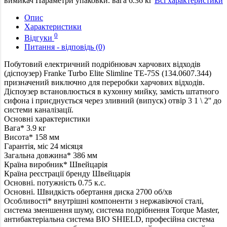
вимикач
Параметри упаковки. вага
6.36 кг
Всі характеристики
Опис
Характеристики
0
Відгуки
Питання - відповідь (0)
Побутовий електричний подрібнювач харчових відходів
(діспоузер) Franke Turbo Elite Slimline TE-75S (134.0607.344)
призначений виключно для переробки харчових відходів.
Діспоузер встановлюється в кухонну мийку, замість штатного
сифона і приєднується через зливний (випуск) отвір 3 1 \ 2'' до
системи каналізації.
Основні характеристики
Вага*
3.9 кг
Висота*
158 мм
Гарантія, міс
24 місяця
Загальна довжина*
386 мм
Країна виробник*
Швейцарія
Країна реєстрації бренду
Швейцарія
Основні. потужність
0.75 к.с.
Основні. Швидкість обертання диска
2700 об/хв
Особливості*
внутрішні компоненти з нержавіючої сталі,
система зменшення шуму, система подрібнення Torque Master,
антибактеріальна система BIO SHIELD, професійна система