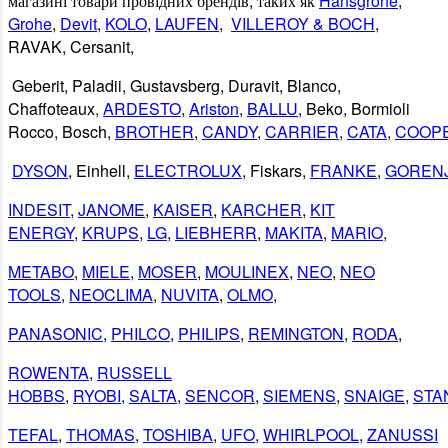
магазині
товари
провідних
брендів
,
таких
як
Hansgrohe
,
Grohe
,
Devit
,
KOLO
,
LAUFEN
,
VILLEROY & BOCH
,
RAVAK
,
Cersanit
,
Geberit
,
Paladii
,
Gustavsberg
,
Duravit
,
Blanco
,
Chaffoteaux,
ARDESTO
,
Ariston
,
BALLU
, Beko, Bormioli
Rocco, Bosch,
BROTHER
,
CANDY
,
CARRIER
,
CATA
,
COOP
DYSON
, Einhell,
ELECTROLUX
, Fiskars,
FRANKE
,
GOREN
INDESIT
,
JANOME
,
KAISER
,
KARCHER
,
KIT
ENERGY
,
KRUPS
,
LG
,
LIEBHERR
,
MAKITA
,
MARIO
,
METABO
,
MIELE
,
MOSER
,
MOULINEX
,
NEO
,
NEO
TOOLS
,
NEOCLIMA
,
NUVITA
,
OLMO
,
PANASONIC
,
PHILCO
,
PHILIPS
,
REMINGTON
,
RODA
,
ROWENTA
,
RUSSELL
HOBBS
,
RYOBI
,
SALTA
,
SENCOR
,
SIEMENS
,
SNAIGE
,
STA
TEFAL
,
THOMAS
,
TOSHIBA
,
UFO
,
WHIRLPOOL
,
ZANUSSI