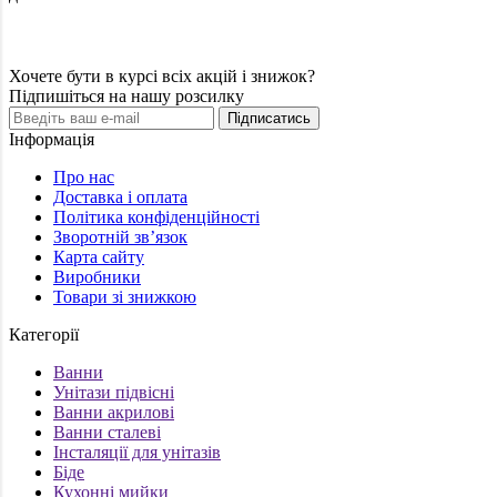
Хочете бути в курсі всіх акцій і знижок?
Підпишіться на нашу розсилку
Підписатись
Інформація
Про нас
Доставка і оплата
Політика конфіденційності
Зворотній зв’язок
Карта сайту
Виробники
Товари зі знижкою
Категорії
Ванни
Унітази підвісні
Ванни акрилові
Ванни сталеві
Інсталяції для унітазів
Біде
Кухонні мийки