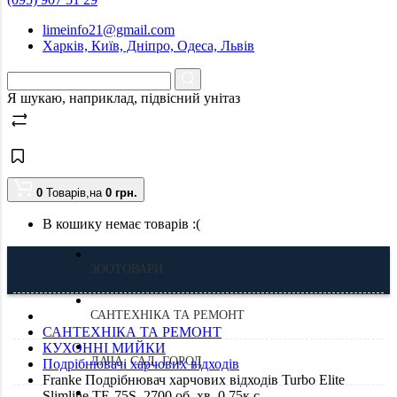
limeinfo21@gmail.com
Харків, Київ, Дніпро, Одеса, Львів
Я шукаю, наприклад,
підвісний унітаз
0
Товарів,
на
0
грн.
В кошику немає товарів :(
ЗООТОВАРИ
САНТЕХНІКА ТА РЕМОНТ
САНТЕХНІКА ТА РЕМОНТ
КУХОННІ МИЙКИ
ДАЧА, САД, ГОРОД
Подрібнювачі харчових відходів
Franke Подрібнювач харчових відходів Turbo Elite
Slimline TE-75S, 2700 об_хв, 0.75к.с.