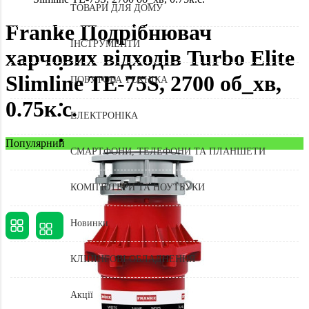
ТОВАРИ ДЛЯ ДОМУ
Franke Подрібнювач
ІНСТРУМЕНТИ
харчових відходів Turbo Elite
Slimline TE-75S, 2700 об_хв,
ПОБУТОВА ТЕХНІКА
0.75к.с.
ЕЛЕКТРОНІКА
Популярний
СМАРТФОНИ, ТЕЛЕФОНИ ТА ПЛАНШЕТИ
КОМП'ЮТЕРИ ТА НОУТБУКИ
Новинки
КЛІНІНГОВІ ОБЛАДНЕННЯ
Акції