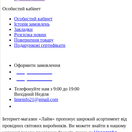
Особистий кабінет
Особистий кабінет
Історія замовлень
Закладки
Розсилка новин
Повернення товару
Подарункові сертифікати
Оформити замовлення
(097) 309 02 05
(095) 907 51 29
Телефонуйте нам з 9:00 до 19:00
Вихідний Неділя
limeinfo21@gmail.com
Замовити дзвінок
Інтернет
-
магазин
«
Лайм
»
пропонує
широкий
асортимент
від
провідних
світових
виробників
.
Ви
можете
знайти
в
нашому