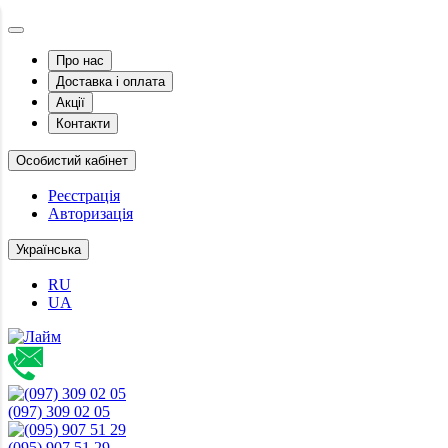
Про нас
Доставка і оплата
Акції
Контакти
Особистий кабінет
Реєстрація
Авторизація
Українська
RU
UA
(097) 309 02 05
(095) 907 51 29