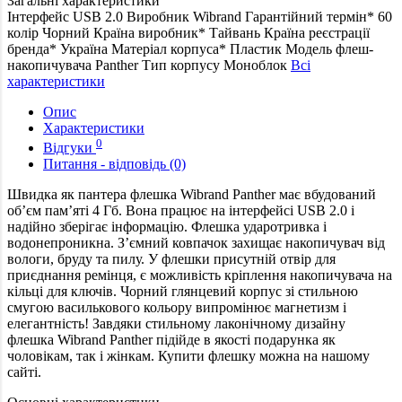
Загальні характеристики
Інтерфейс
USB 2.0
Виробник
Wibrand
Гарантійний термін*
60
колір
Чорний
Країна виробник*
Тайвань
Країна реєстрації
бренда*
Україна
Матеріал корпуса*
Пластик
Модель флеш-
накопичувача
Panther
Тип корпусу
Моноблок
Всі
характеристики
Опис
Характеристики
0
Відгуки
Питання - відповідь (0)
Швидка як пантера флешка Wibrand Panther має вбудований
об’єм пам’яті 4 Гб. Вона працює на інтерфейсі USB 2.0 і
надійно зберігає інформацію. Флешка ударотривка і
водонепроникна. З’ємний ковпачок захищає накопичувач від
вологи, бруду та пилу. У флешки присутній отвір для
приєднання ремінця, є можливість кріплення накопичувача на
кільці для ключів. Чорний глянцевий корпус зі стильною
смугою василькового кольору випромінює магнетизм і
елегантність! Завдяки стильному лаконічному дизайну
флешка Wibrand Panther підійде в якості подарунка як
чоловікам, так і жінкам. Купити флешку можна на нашому
сайті.