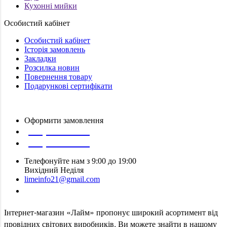
Кухонні мийки
Особистий кабінет
Особистий кабінет
Історія замовлень
Закладки
Розсилка новин
Повернення товару
Подарункові сертифікати
Оформити замовлення
(097) 309 02 05
(095) 907 51 29
Телефонуйте нам з 9:00 до 19:00
Вихідний Неділя
limeinfo21@gmail.com
Замовити дзвінок
Інтернет
-
магазин
«
Лайм
»
пропонує
широкий
асортимент
від
провідних
світових
виробників
.
Ви
можете
знайти
в
нашому