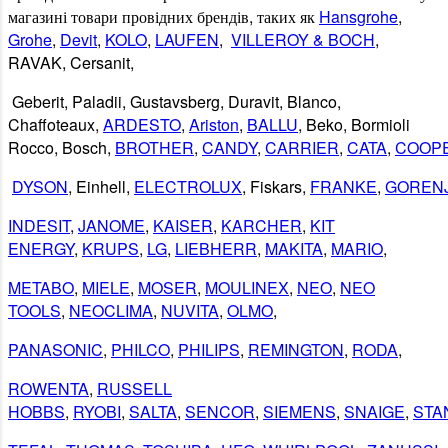
магазині
товари
провідних
брендів
,
таких
як
Hansgrohe
,
Grohe
,
Devit
,
KOLO
,
LAUFEN
,
VILLEROY & BOCH
,
RAVAK
,
Cersanit
,
Geberit
,
Paladii
,
Gustavsberg
,
Duravit
,
Blanco
,
Chaffoteaux,
ARDESTO
,
Ariston
,
BALLU
, Beko, Bormioli
Rocco, Bosch,
BROTHER
,
CANDY
,
CARRIER
,
CATA
,
COOP
DYSON
, Einhell,
ELECTROLUX
, Fiskars,
FRANKE
,
GOREN
INDESIT
,
JANOME
,
KAISER
,
KARCHER
,
KIT
ENERGY
,
KRUPS
,
LG
,
LIEBHERR
,
MAKITA
,
MARIO
,
METABO
,
MIELE
,
MOSER
,
MOULINEX
,
NEO
,
NEO
TOOLS
,
NEOCLIMA
,
NUVITA
,
OLMO
,
PANASONIC
,
PHILCO
,
PHILIPS
,
REMINGTON
,
RODA
,
ROWENTA
,
RUSSELL
HOBBS
,
RYOBI
,
SALTA
,
SENCOR
,
SIEMENS
,
SNAIGE
,
STA