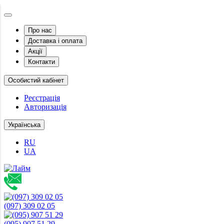
Про нас
Доставка і оплата
Акції
Контакти
Особистий кабінет
Реєстрація
Авторизація
Українська
RU
UA
(097) 309 02 05
(095) 907 51 29