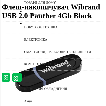
ТОВАРИ ДЛЯ ДОМУ
Флеш-накопичувач Wibrand
USB 2.0 Panther 4Gb Black
ІНСТРУМЕНТИ
ПОБУТОВА ТЕХНІКА
ЕЛЕКТРОНІКА
СМАРТФОНИ, ТЕЛЕФОНИ ТА ПЛАНШЕТИ
КОМП'ЮТЕРИ ТА НОУТБУКИ
Новинки
КЛІНІНГОВІ ОБЛАДНЕННЯ
Акції