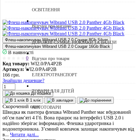
ОСВІТЛЕННЯ
Відгуки про магазин
Флеш-накопичувач Wibrand USB 2.0 Cougar 8Gb Silver
ДОРОЖНІ СУМКИ, РЮКЗАКИ ТА ВАЛІЗИ
Флеш-накопичувач Wibrand USB 2.0 Cougar 16Gb Black
В наявності
0
Відгуки про товарм
Код товару:
WI2.0/PA4P2B
Артикул:
WI2.0/PA4P2B
166
грн.
ЕЛЕКТРОТРАНСПОРТ
Знайшли дешевше?
ТОВАРИ ДЛЯ ДІТЕЙ
До кошика
В 1 клік
Скорочений опис
АВТОТОВАРИ
Швидка як пантера флешка Wibrand Panther має вбудований
об’єм пам’яті 4 Гб. Вона працює на інтерфейсі USB 2.0 і
надійно зберігає інформацію. Флешка ударотривка і
водонепроникна. З’ємний ковпачок захищає накопичувач від
в...
Читати далі...