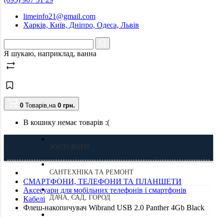
limeinfo21@gmail.com
Харків, Київ, Дніпро, Одеса, Львів
Я шукаю, наприклад,
ванна
0
Товарів,
на
0
грн.
В кошику немає товарів :(
ЗООТОВАРИ
САНТЕХНІКА ТА РЕМОНТ
СМАРТФОНИ, ТЕЛЕФОНИ ТА ПЛАНШЕТИ
Аксесуари для мобільних телефонів і смартфонів
ДАЧА, САД, ГОРОД
Кабелі
Флеш-накопичувач Wibrand USB 2.0 Panther 4Gb Black