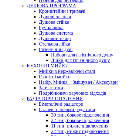
Панель для інсталяції
ДУШОВА ПРОГРАМА
Кронштейни і тримачі
Душові шланги
Душова стійка
Ручна лійка
Душова система
Душовий набір
Стельова лійка
Гігієнічний душ
Набори для гігієнічного душу
Лійки для гігієнічного душу
КУХОННІ МИЙКИ
Мийки з нержавіючої сталі
Гранітні мийки
Набір. Мийка + Змішувач / Аксесуари
Запчастини
Подрібнювачі харчових відходів
РАДІАТОРИ ОПАЛЕННЯ
Біметалічні радіатори
Сталеві панельні радіатори
30 тип, бокове підключення
22 тип, бокове підключення
11 тип, нижнє підключення
22 тип, нижнє підключення