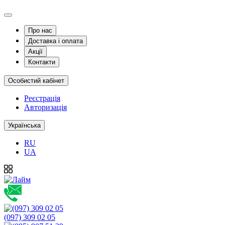
Про нас
Доставка і оплата
Акції
Контакти
Особистий кабінет
Реєстрація
Авторизація
Українська
RU
UA
(097) 309 02 05