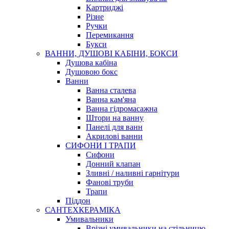
Картриджі
Різне
Ручки
Перемикання
Букси
ВАННИ, ДУШОВІ КАБІНИ, БОКСИ
Душова кабіна
Душовою бокс
Ванни
Ванна сталева
Ванна кам'яна
Ванна гідромасажна
Штори на ванну
Панелі для ванн
Акрилові ванни
СИФОНИ І ТРАПИ
Сифони
Донний клапан
Зливні / наливні гарнітури
Фанові труби
Трапи
Піддон
САНТЕХКЕРАМІКА
Умивальники
Врізні умивальники на стільницю