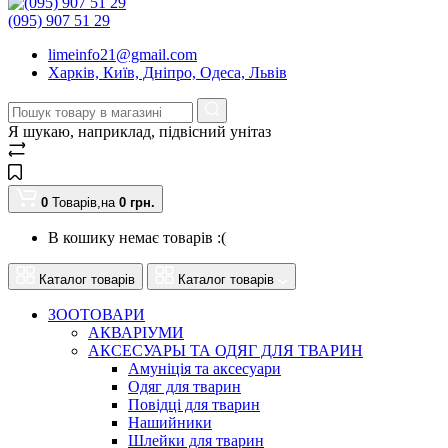
(095) 907 51 29
limeinfo21@gmail.com
Харків, Київ, Дніпро, Одеса, Львів
Я шукаю, наприклад,
підвісний унітаз
0
Товарів,
на
0
грн.
В кошику немає товарів :(
Каталог товарів
Каталог товарів
ЗООТОВАРИ
АКВАРІУМИ
АКСЕСУАРЫ ТА ОДЯГ ДЛЯ ТВАРИН
Амуніція та аксесуари
Одяг для тварин
Повідці для тварин
Нашийники
Шлейки для тварин