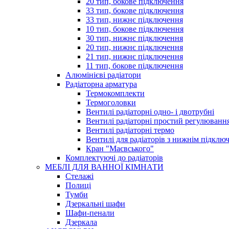
20 тип, бокове підключення
33 тип, бокове підключення
33 тип, нижнє підключення
10 тип, бокове підключення
30 тип, нижнє підключення
20 тип, нижнє підключення
21 тип, нижнє підключення
11 тип, бокове підключення
Алюмінієві радіатори
Радіаторна арматура
Термокомплекти
Термоголовки
Вентилі радіаторні одно- і двотрубні
Вентилі радіаторні простий регулюванн
Вентилі радіаторні термо
Вентилі для радіаторів з нижнім підклю
Кран "Маєвського"
Комплектуючі до радіаторів
МЕБЛІ ДЛЯ ВАННОЇ КІМНАТИ
Стелажі
Полиці
Тумби
Дзеркальні шафи
Шафи-пенали
Дзеркала