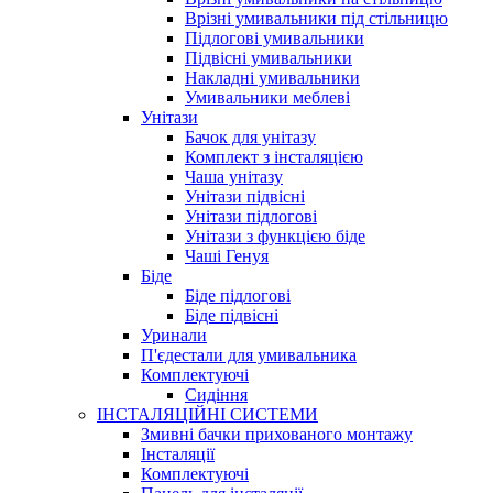
Врізні умивальники під стільницю
Підлогові умивальники
Підвісні умивальники
Накладні умивальники
Умивальники меблеві
Унітази
Бачок для унітазу
Комплект з інсталяцією
Чаша унітазу
Унітази підвісні
Унітази підлогові
Унітази з функцією біде
Чаші Генуя
Біде
Біде підлогові
Біде підвісні
Уринали
П'єдестали для умивальника
Комплектуючі
Сидіння
ІНСТАЛЯЦІЙНІ СИСТЕМИ
Змивні бачки прихованого монтажу
Інсталяції
Комплектуючі