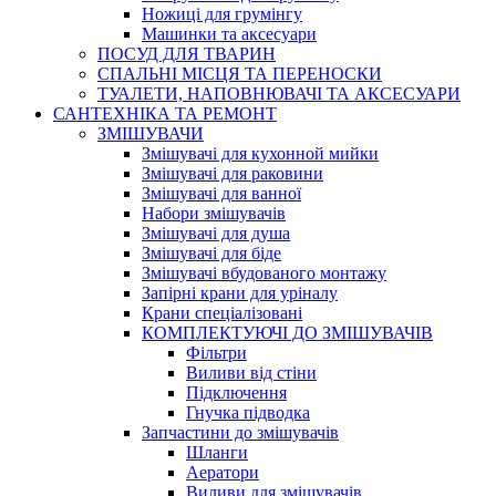
Ножиці для грумінгу
Машинки та аксесуари
ПОСУД ДЛЯ ТВАРИН
СПАЛЬНІ МІСЦЯ ТА ПЕРЕНОСКИ
ТУАЛЕТИ, НАПОВНЮВАЧІ ТА АКСЕСУАРИ
САНТЕХНІКА ТА РЕМОНТ
ЗМІШУВАЧИ
Змішувачі для кухонной мийки
Змішувачі для раковини
Змішувачі для ванної
Набори змішувачів
Змішувачі для душа
Змішувачі для біде
Змішувачі вбудованого монтажу
Запірні крани для уріналу
Крани спеціалізовані
КОМПЛЕКТУЮЧІ ДО ЗМІШУВАЧІВ
Фільтри
Виливи від стіни
Підключення
Гнучка підводка
Запчастини до змішувачів
Шланги
Аератори
Виливи для змішувачів