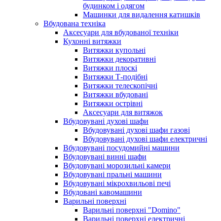
будинком і одягом
Машинки для видалення катишків
Вбудована техніка
Аксесуари для вбудованої техніки
Кухонні витяжки
Витяжки купольні
Витяжки декоративні
Витяжки плоскі
Витяжки Т-подібні
Витяжки телескопічні
Витяжки вбудовані
Витяжки острівні
Аксесуари для витяжок
Вбудовувані духові шафи
Вбудовувані духові шафи газові
Вбудовувані духові шафи електричні
Вбудовувані посудомийні машини
Вбудовувані винні шафи
Вбудовувані морозильні камери
Вбудовувані пральні машини
Вбудовувані мікрохвильові печі
Вбудовані кавомашини
Варильні поверхні
Варильні поверхні "Domino"
Варильні поверхні електричні