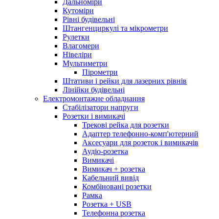
Дальноміри
Кутоміри
Рівні будівельні
Штангенциркулі та мікрометри
Рулетки
Влагомери
Нівеліри
Мультиметри
Пірометри
Штативи і рейки для лазерних рівнів
Лінійки будівельні
Електромонтажне обладнання
Стабілізатори напруги
Розетки і вимикачі
Трекові рейка для розетки
Адаптер телефонно-комп'ютерний
Аксесуари для розеток і вимикачів
Аудіо-розетка
Вимикачі
Вимикач + розетка
Кабельний вивід
Комбіновані розетки
Рамка
Розетка + USB
Телефонна розетка