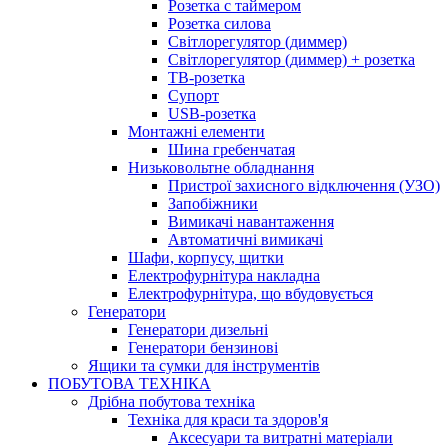
Розетка с таймером
Розетка силова
Світлорегулятор (диммер)
Світлорегулятор (диммер) + розетка
ТВ-розетка
Супорт
USB-розетка
Монтажні елементи
Шина гребенчатая
Низьковольтне обладнання
Пристрої захисного відключення (УЗО)
Запобіжники
Вимикачі навантаження
Автоматичні вимикачі
Шафи, корпусу, щитки
Електрофурнітура накладна
Електрофурнітура, що вбудовується
Генератори
Генератори дизельні
Генератори бензинові
Ящики та сумки для інструментів
ПОБУТОВА ТЕХНІКА
Дрібна побутова техніка
Техніка для краси та здоров'я
Аксесуари та витратні матеріали