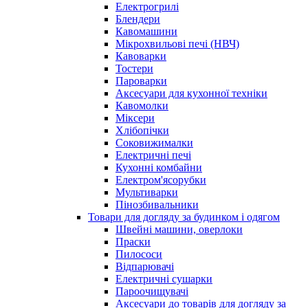
Електрогрилі
Блендери
Кавомашини
Мікрохвильові печі (НВЧ)
Кавоварки
Тостери
Пароварки
Аксесуари для кухонної техніки
Кавомолки
Міксери
Хлібопічки
Соковижималки
Електричні печі
Кухонні комбайни
Електром'ясорубки
Мультиварки
Пінозбивальники
Товари для догляду за будинком і одягом
Швейні машини, оверлоки
Праски
Пилососи
Відпарювачі
Електричні сушарки
Пароочищувачі
Аксесуари до товарів для догляду за