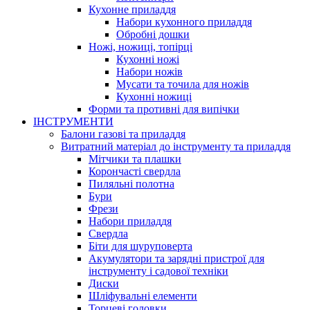
Кухонне приладдя
Набори кухонного приладдя
Обробні дошки
Ножі, ножиці, топірці
Кухонні ножі
Набори ножів
Мусати та точила для ножів
Кухонні ножиці
Форми та противні для випічки
ІНСТРУМЕНТИ
Балони газові та приладдя
Витратний матеріал до інструменту та приладдя
Мітчики та плашки
Корончасті свердла
Пиляльні полотна
Бури
Фрези
Набори приладдя
Свердла
Біти для шуруповерта
Акумулятори та зарядні пристрої для
інструменту і садової техніки
Диски
Шліфувальні елементи
Торцеві головки