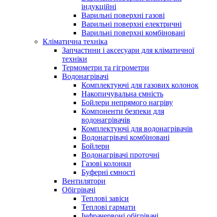
індукційні
Варильні поверхні газові
Варильні поверхні електричні
Варильні поверхні комбіновані
Кліматична техніка
Запчастини і аксесуари для кліматичної
техніки
Термометри та гігрометри
Водонагрівачі
Комплектуючі для газових колонок
Накопичувальна ємність
Бойлери непрямого нагріву
Компоненти безпеки для
водонагрівачів
Комплектуючі для водонагрівачів
Водонагрівачі комбіновані
Бойлери
Водонагрівачі проточні
Газові колонки
Буферні ємності
Вентилятори
Обігрівачі
Теплові завіси
Теплові гармати
Інфрачервоні обігрівачі