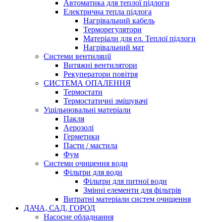
Автоматика для теплої підлоги
Електрична тепла підлога
Нагрівальний кабель
Терморегулятори
Матеріали для ел. Теплої підлоги
Нагрівальний мат
Системи вентиляції
Витяжні вентилятори
Рекуператори повітря
СИСТЕМА ОПАЛЕННЯ
Термостати
Термостатичні змішувачі
Ущільнювальні матеріали
Пакля
Аерозолі
Герметики
Пасти / мастила
Фум
Системи очищення води
Фільтри для води
Фільтри для питної води
Змінні елементи для фільтрів
Витратні матеріали систем очищення
ДАЧА, САД, ГОРОД
Насосне обладнання