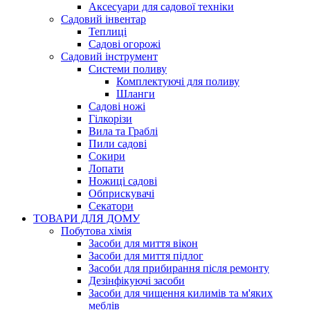
Аксесуари для садової техніки
Садовий інвентар
Теплиці
Садові огорожі
Садовий інструмент
Системи поливу
Комплектуючі для поливу
Шланги
Садові ножі
Гілкорізи
Вила та Граблі
Пили садові
Сокири
Лопати
Ножиці садові
Обприскувачі
Секатори
ТОВАРИ ДЛЯ ДОМУ
Побутова хімія
Засоби для миття вікон
Засоби для миття підлог
Засоби для прибирання після ремонту
Дезінфікуючі засоби
Засоби для чищення килимів та м'яких
меблів