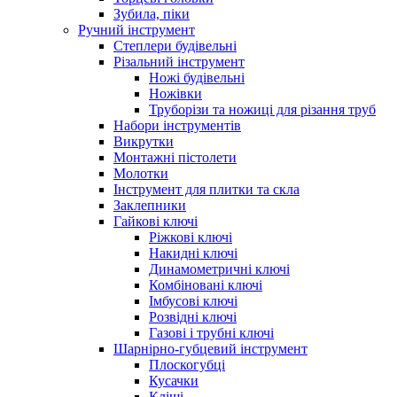
Зубила, піки
Ручний інструмент
Степлери будівельні
Різальний інструмент
Ножі будівельні
Ножівки
Труборізи та ножиці для різання труб
Набори інструментів
Викрутки
Монтажні пістолети
Молотки
Інструмент для плитки та скла
Заклепники
Гайкові ключі
Ріжкові ключі
Накидні ключі
Динамометричні ключі
Комбіновані ключі
Імбусові ключі
Розвідні ключі
Газові і трубні ключі
Шарнірно-губцевий інструмент
Плоскогубцi
Кусачки
Кліщі