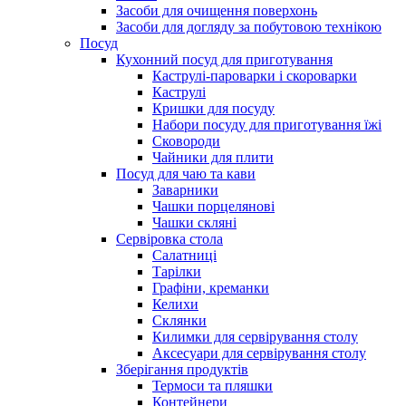
Засоби для очищення поверхонь
Засоби для догляду за побутовою технікою
Посуд
Кухонний посуд для приготування
Каструлі-пароварки і скороварки
Каструлі
Кришки для посуду
Набори посуду для приготування їжі
Сковороди
Чайники для плити
Посуд для чаю та кави
Заварники
Чашки порцелянові
Чашки скляні
Сервіровка стола
Салатниці
Тарілки
Графіни, креманки
Келихи
Склянки
Килимки для сервірування столу
Аксесуари для сервірування столу
Зберігання продуктів
Термоси та пляшки
Контейнери