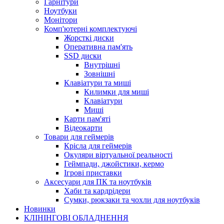
Гарнітури
Ноутбуки
Монітори
Комп'ютерні комплектуючі
Жорсткі диски
Оперативна пам'ять
SSD диски
Внутрішні
Зовнішні
Клавіатури та миші
Килимки для миші
Клавіатури
Миші
Карти пам'яті
Відеокарти
Товари для геймерів
Крісла для геймерів
Окуляри віртуальної реальності
Геймпади, джойстики, кермо
Ігрові приставки
Аксесуари для ПК та ноутбуків
Хаби та кардрідери
Сумки, рюкзаки та чохли для ноутбуків
Новинки
КЛІНІНГОВІ ОБЛАДНЕННЯ