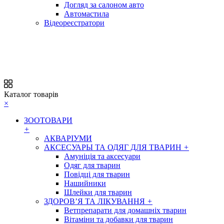
Догляд за салоном авто
Автомастила
Відеореєстратори
Каталог товарів
×
ЗООТОВАРИ
+
АКВАРІУМИ
АКСЕСУАРЫ ТА ОДЯГ ДЛЯ ТВАРИН
+
Амуніція та аксесуари
Одяг для тварин
Повідці для тварин
Нашийники
Шлейки для тварин
ЗДОРОВ’Я ТА ЛІКУВАННЯ
+
Ветпрепарати для домашніх тварин
Вітаміни та добавки для тварин