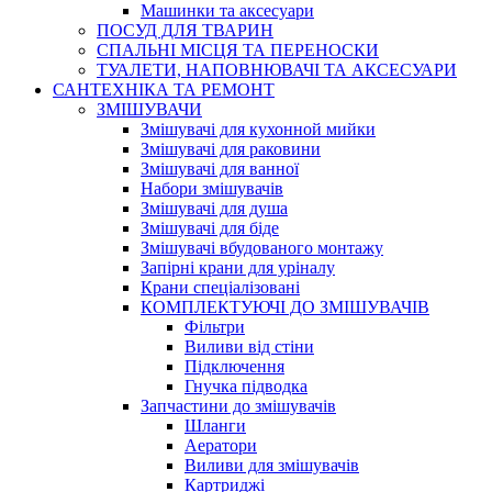
Машинки та аксесуари
ПОСУД ДЛЯ ТВАРИН
СПАЛЬНІ МІСЦЯ ТА ПЕРЕНОСКИ
ТУАЛЕТИ, НАПОВНЮВАЧІ ТА АКСЕСУАРИ
САНТЕХНІКА ТА РЕМОНТ
ЗМІШУВАЧИ
Змішувачі для кухонной мийки
Змішувачі для раковини
Змішувачі для ванної
Набори змішувачів
Змішувачі для душа
Змішувачі для біде
Змішувачі вбудованого монтажу
Запірні крани для уріналу
Крани спеціалізовані
КОМПЛЕКТУЮЧІ ДО ЗМІШУВАЧІВ
Фільтри
Виливи від стіни
Підключення
Гнучка підводка
Запчастини до змішувачів
Шланги
Аератори
Виливи для змішувачів
Картриджі