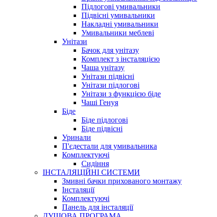
Підлогові умивальники
Підвісні умивальники
Накладні умивальники
Умивальники меблеві
Унітази
Бачок для унітазу
Комплект з інсталяцією
Чаша унітазу
Унітази підвісні
Унітази підлогові
Унітази з функцією біде
Чаші Генуя
Біде
Біде підлогові
Біде підвісні
Уринали
П'єдестали для умивальника
Комплектуючі
Сидіння
ІНСТАЛЯЦІЙНІ СИСТЕМИ
Змивні бачки прихованого монтажу
Інсталяції
Комплектуючі
Панель для інсталяції
ДУШОВА ПРОГРАМА