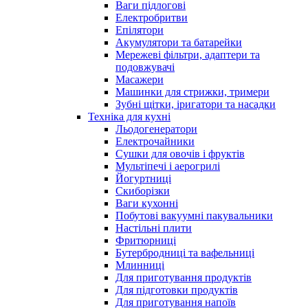
Ваги підлогові
Електробритви
Епілятори
Акумулятори та батарейки
Мережеві фільтри, адаптери та
подовжувачі
Масажери
Машинки для стрижки, тримери
Зубні щітки, іригатори та насадки
Техніка для кухні
Льодогенератори
Електрочайники
Сушки для овочів і фруктів
Мультіпечі і аерогрилі
Йогуртниці
Скиборізки
Ваги кухонні
Побутові вакуумні пакувальники
Настільні плити
Фритюрниці
Бутербродниці та вафельниці
Млинниці
Для приготування продуктів
Для підготовки продуктів
Для приготування напоїв