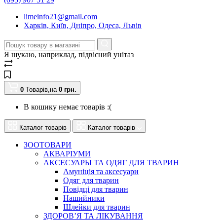
limeinfo21@gmail.com
Харків, Київ, Дніпро, Одеса, Львів
Я шукаю, наприклад,
підвісний унітаз
0
Товарів,
на
0
грн.
В кошику немає товарів :(
Каталог товарів
Каталог товарів
ЗООТОВАРИ
АКВАРІУМИ
АКСЕСУАРЫ ТА ОДЯГ ДЛЯ ТВАРИН
Амуніція та аксесуари
Одяг для тварин
Повідці для тварин
Нашийники
Шлейки для тварин
ЗДОРОВ’Я ТА ЛІКУВАННЯ