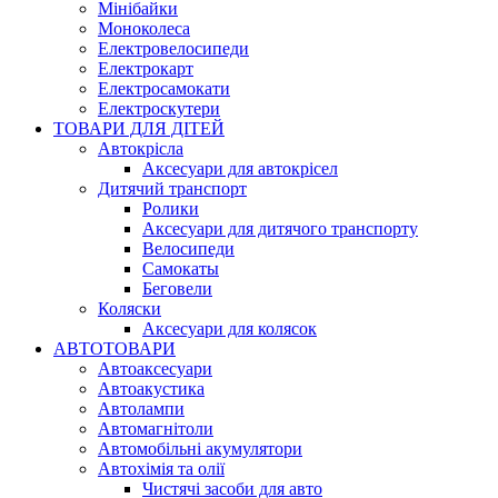
Мінібайки
Моноколеса
Електровелосипеди
Електрокарт
Електросамокати
Електроскутери
ТОВАРИ ДЛЯ ДІТЕЙ
Автокрісла
Аксесуари для автокрісел
Дитячий транспорт
Ролики
Аксесуари для дитячого транспорту
Велосипеди
Самокаты
Беговели
Коляски
Аксесуари для колясок
АВТОТОВАРИ
Автоаксесуари
Автоакустика
Автолампи
Автомагнітоли
Автомобільні акумулятори
Автохімія та олії
Чистячі засоби для авто