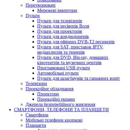
Перетворювачі
Мережеві інвертори
Пульти
Пульти для телевізорів
Пульти для ресіверів Воля
Пульти для проекторів
Пульти для кондиціонерів
Пульти для ефірних DVB-T2 ресиверів
Пульти для SAT, приставок IPTV,
медіаплеєрів та тюнерів
Пульти для DVD, Blu-ray, домашніх
кінотеатрів та музичних центрів
Програмовані USB пульти
Автомобільні пульти
Пульти для шлагбаумів та гаражних воріт
Телевізори
Проекційне обладнання
Проектори
Проекційні екрани
Джерела безперебійного живлення
СМАРТФОНИ, ТЕЛЕФОНИ ТА ПЛАНШЕТИ
Смартфони
Мобільні телефони кнопкові
Планшети