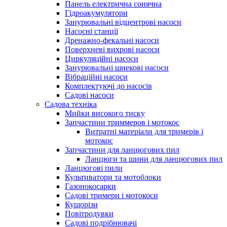
Панель електрична сонячна
Гідроакумулятори
Занурювальні відцентрові насоси
Насосні станції
Дренажно-фекальні насоси
Поверхневі вихрові насоси
Циркуляційні насоси
Занурювальні шнекові насоси
Вібраційні насоси
Комплектуючі до насосів
Cадові насоси
Садова техніка
Мийки високого тиску
Запчастини триммеров і мотокос
Витратні матеріали для тримерів і
мотокос
Запчастини для ланцюгових пил
Ланцюги та шини для ланцюгових пил
Ланцюгові пили
Культиватори та мотоблоки
Газонокосарки
Садові тримери і мотокоси
Кущорізи
Повітродувки
Садові подрібнювачі