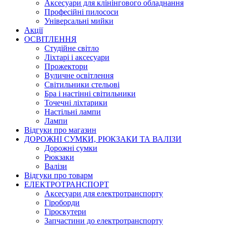
Аксесуари для клінінгового обладнання
Професійні пилососи
Універсальні мийки
Акції
ОСВІТЛЕННЯ
Студійне світло
Ліхтарі і аксесуари
Прожектори
Вуличне освітлення
Світильники стельові
Бра і настінні світильники
Точечні ліхтарики
Настільні лампи
Лампи
Відгуки про магазин
ДОРОЖНІ СУМКИ, РЮКЗАКИ ТА ВАЛІЗИ
Дорожні сумки
Рюкзаки
Валізи
Відгуки про товарм
ЕЛЕКТРОТРАНСПОРТ
Аксесуари для електротранспорту
Гіроборди
Гіроскутери
Запчастини до електротранспорту