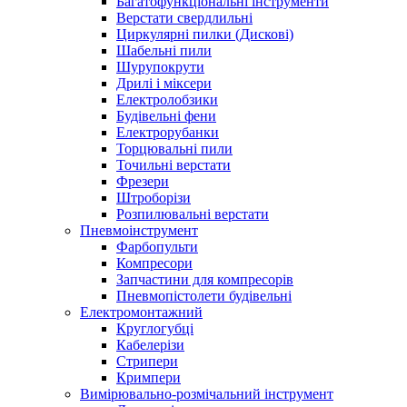
Багатофункціональні інструменти
Верстати свердлильні
Циркулярні пилки (Дискові)
Шабельні пили
Шурупокрути
Дрилі і міксери
Електролобзики
Будівельні фени
Електрорубанки
Торцювальні пили
Точильні верстати
Фрезери
Штроборізи
Розпилювальні верстати
Пневмоінструмент
Фарбопульти
Компресори
Запчастини для компресорів
Пневмопістолети будівельні
Електромонтажний
Круглогубці
Кабелерізи
Стрипери
Кримпери
Вимірювально-розмічальний інструмент