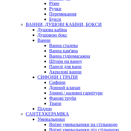
Різне
Ручки
Перемикання
Букси
ВАННИ, ДУШОВІ КАБІНИ, БОКСИ
Душова кабіна
Душовою бокс
Ванни
Ванна сталева
Ванна кам'яна
Ванна гідромасажна
Штори на ванну
Панелі для ванн
Акрилові ванни
СИФОНИ І ТРАПИ
Сифони
Донний клапан
Зливні / наливні гарнітури
Фанові труби
Трапи
Піддон
САНТЕХКЕРАМІКА
Умивальники
Врізні умивальники на стільницю
Врізні умивальники під стільницю