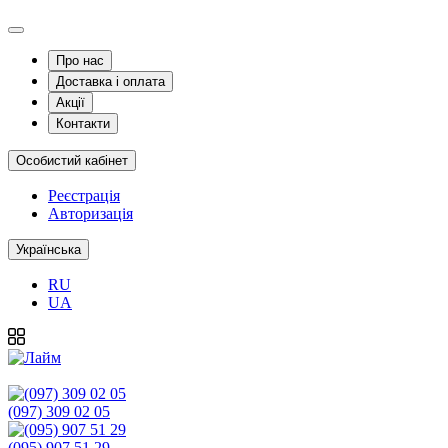
Про нас
Доставка і оплата
Акції
Контакти
Особистий кабінет
Реєстрація
Авторизація
Українська
RU
UA
(097) 309 02 05
(095) 907 51 29