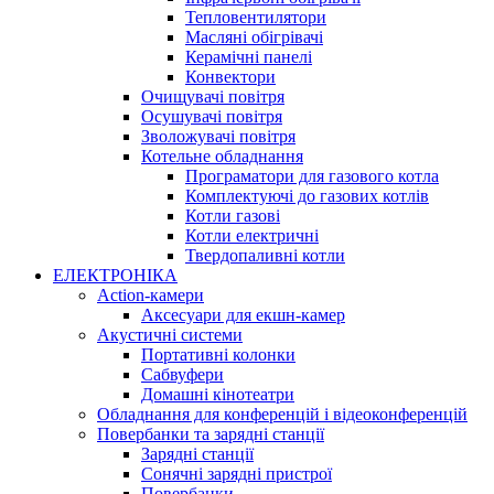
Тепловентилятори
Масляні обігрівачі
Керамічні панелі
Конвектори
Очищувачі повітря
Осушувачі повітря
Зволожувачі повітря
Котельне обладнання
Програматори для газового котла
Комплектуючі до газових котлів
Котли газові
Котли електричні
Твердопаливні котли
ЕЛЕКТРОНІКА
Action-камери
Аксесуари для екшн-камер
Акустичні системи
Портативні колонки
Сабвуфери
Домашні кінотеатри
Обладнання для конференцій і відеоконференцій
Повербанки та зарядні станції
Зарядні станції
Сонячні зарядні пристрої
Повербанки