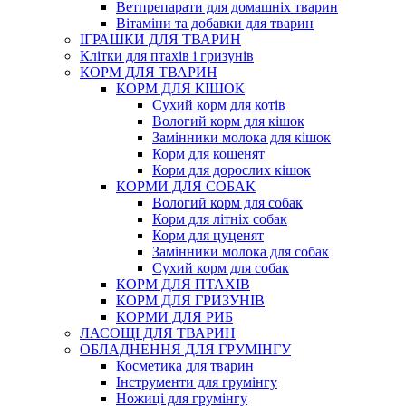
Ветпрепарати для домашніх тварин
Вітаміни та добавки для тварин
ІГРАШКИ ДЛЯ ТВАРИН
Клітки для птахів і гризунів
КОРМ ДЛЯ ТВАРИН
КОРМ ДЛЯ КІШОК
Сухий корм для котів
Вологий корм для кішок
Замінники молока для кішок
Корм для кошенят
Корм для дорослих кішок
КОРМИ ДЛЯ СОБАК
Вологий корм для собак
Корм для літніх собак
Корм для цуценят
Замінники молока для собак
Сухий корм для собак
КОРМ ДЛЯ ПТАХІВ
КОРМ ДЛЯ ГРИЗУНІВ
КОРМИ ДЛЯ РИБ
ЛАСОЩІ ДЛЯ ТВАРИН
ОБЛАДНЕННЯ ДЛЯ ГРУМІНГУ
Косметика для тварин
Інструменти для грумінгу
Ножиці для грумінгу