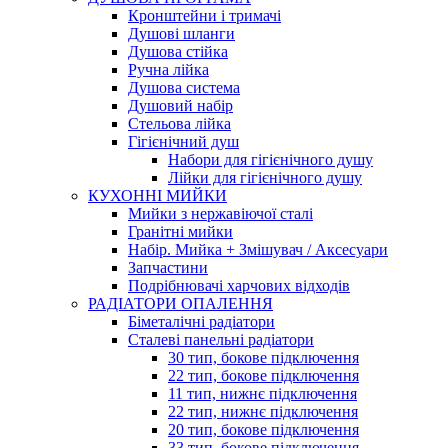
Кронштейни і тримачі
Душові шланги
Душова стійка
Ручна лійка
Душова система
Душовий набір
Стельова лійка
Гігієнічний душ
Набори для гігієнічного душу
Лійки для гігієнічного душу
КУХОННІ МИЙКИ
Мийки з нержавіючої сталі
Гранітні мийки
Набір. Мийка + Змішувач / Аксесуари
Запчастини
Подрібнювачі харчових відходів
РАДІАТОРИ ОПАЛЕННЯ
Біметалічні радіатори
Сталеві панельні радіатори
30 тип, бокове підключення
22 тип, бокове підключення
11 тип, нижнє підключення
22 тип, нижнє підключення
20 тип, бокове підключення
33 тип, бокове підключення