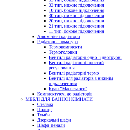
33 тип, нижнє підключення
10 тип, бокове підключення
30 тип, нижнє підключення
20 тип, нижнє підключення
21 тип, нижнє підключення
11 тип, бокове підключення
Алюмінієві радіатори
Радіаторна арматура
Термокомплекти
Термоголовки
Вентилі радіаторні одно- і двотрубні
Вентилі радіаторні простий
регулювання
Вентилі радіаторні термо
Вентилі для радіаторів з нижнім
підключенням
Кран "Маєвського"
Комплектуючі до радіаторів
МЕБЛІ ДЛЯ ВАННОЇ КІМНАТИ
Стелажі
Полиці
Тумби
Дзеркальні шафи
Шафи-пенали