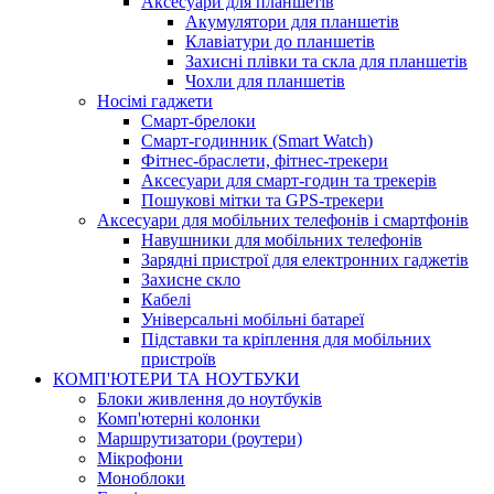
Аксесуари для планшетів
Акумулятори для планшетів
Клавіатури до планшетів
Захисні плівки та скла для планшетів
Чохли для планшетів
Носімі гаджети
Смарт-брелоки
Смарт-годинник (Smart Watch)
Фітнес-браслети, фітнес-трекери
Аксесуари для смарт-годин та трекерів
Пошукові мітки та GPS-трекери
Аксесуари для мобільних телефонів і смартфонів
Навушники для мобільних телефонів
Зарядні пристрої для електронних гаджетів
Захисне скло
Кабелі
Універсальні мобільні батареї
Підставки та кріплення для мобільних
пристроїв
КОМП'ЮТЕРИ ТА НОУТБУКИ
Блоки живлення до ноутбуків
Комп'ютерні колонки
Маршрутизатори (роутери)
Мікрофони
Моноблоки