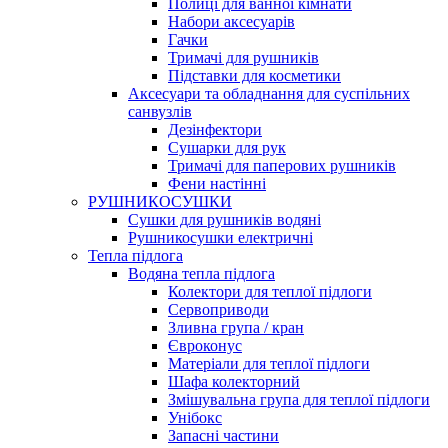
Полиці для ванної кімнати
Набори аксесуарів
Гачки
Тримачі для рушників
Підставки для косметики
Аксесуари та обладнання для суспільних
санвузлів
Дезінфектори
Сушарки для рук
Тримачі для паперових рушників
Фени настінні
РУШНИКОСУШКИ
Сушки для рушників водяні
Рушникосушки електричні
Тепла підлога
Водяна тепла підлога
Колектори для теплої підлоги
Сервоприводи
Зливна група / кран
Євроконус
Матеріали для теплої підлоги
Шафа колекторний
Змішувальна група для теплої підлоги
Унібокс
Запасні частини