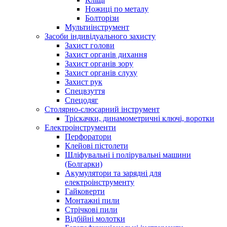
Ножиці по металу
Болторізи
Мультиінструмент
Засоби індивідуального захисту
Захист голови
Захист органів дихання
Захист органів зору
Захист органів слуху
Захист рук
Спецвзуття
Спецодяг
Столярно-слюсарний інструмент
Тріскачки, динамометричні ключі, воротки
Електроінструменти
Перфоратори
Клейові пістолети
Шліфувальні і полірувальні машини
(Болгарки)
Акумулятори та зарядні для
електроінструменту
Гайковерти
Монтажні пили
Стрічкові пили
Відбійні молотки