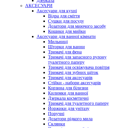
Дзеркала
АКСЕСУАРИ
Аксесуари для кухні
Відра для сміття
Сушки для посуду
Дозатори для миючого засобу
Кошики для мийки
Аксесуари для ванної кімнати
Мильниці
Шторки для ванни
Тримачі для фена
Тримачі для запасного рулону
туалетного паперу
Тримачі для освіжувача повітря
Тримачі для зубних щіток
Тримачі для аксесуарів
Стійки - набори аксесуарів
Корзина для білизни
Килимки для ванної
Дзеркала косметичні
Тримачі для туалетного паперу
Йоржики для унітазу
Поручні
Дозатори рідкого мила
Склянки