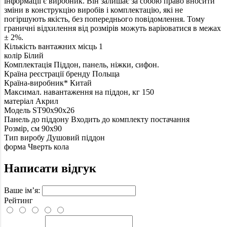
інформації є виробник. Він залишає за собою право вносити
зміни в конструкцію виробів і комплектацію, які не
погіршують якість, без попереднього повідомлення. Тому
граничні відхилення від розмірів можуть варіюватися в межах
± 2%.
Кількість вантажних місць
1
колір
Білий
Комплектація
Піддон, панель, ніжки, сифон.
Країна реєстрації бренду
Польща
Країна-виробник*
Китай
Максимал. навантаження на піддон, кг
150
матеріал
Акрил
Модель
ST90x90x26
Панель до піддону
Входить до комплекту постачання
Розмір, см
90x90
Тип виробу
Душовий піддон
форма
Чверть кола
Написати відгук
Ваше ім’я:
Рейтинг