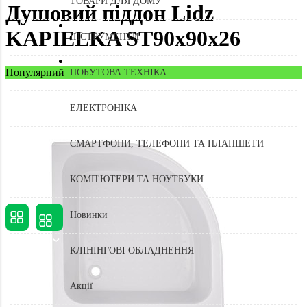
ТОВАРИ ДЛЯ ДОМУ
Душовий піддон Lidz
KAPIELKA ST90x90x26
ІНСТРУМЕНТИ
Популярний
ПОБУТОВА ТЕХНІКА
ЕЛЕКТРОНІКА
СМАРТФОНИ, ТЕЛЕФОНИ ТА ПЛАНШЕТИ
КОМП'ЮТЕРИ ТА НОУТБУКИ
Новинки
КЛІНІНГОВІ ОБЛАДНЕННЯ
Акції