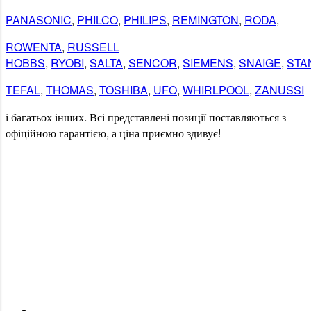
PANASONIC
,
PHILCO
,
PHILIPS
,
REMINGTON
,
RODA
,
ROWENTA
,
RUSSELL
HOBBS
,
RYOBI
,
SALTA
,
SENCOR
,
SIEMENS
,
SNAIGE
,
STA
TEFAL
,
THOMAS
,
TOSHIBA
,
UFO
,
WHIRLPOOL
,
ZANUSSI
і
багатьох
інших
.
Всі
представлені
позиції
поставляються
з
офіційною гарантією
,
а
ціна
приємно
здивує
!