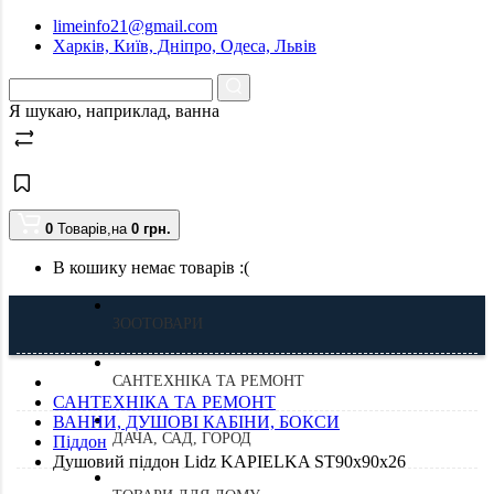
limeinfo21@gmail.com
Харків, Київ, Дніпро, Одеса, Львів
Я шукаю, наприклад,
ванна
0
Товарів,
на
0
грн.
В кошику немає товарів :(
ЗООТОВАРИ
САНТЕХНІКА ТА РЕМОНТ
САНТЕХНІКА ТА РЕМОНТ
ВАННИ, ДУШОВІ КАБІНИ, БОКСИ
ДАЧА, САД, ГОРОД
Піддон
Душовий піддон Lidz KAPIELKA ST90x90x26