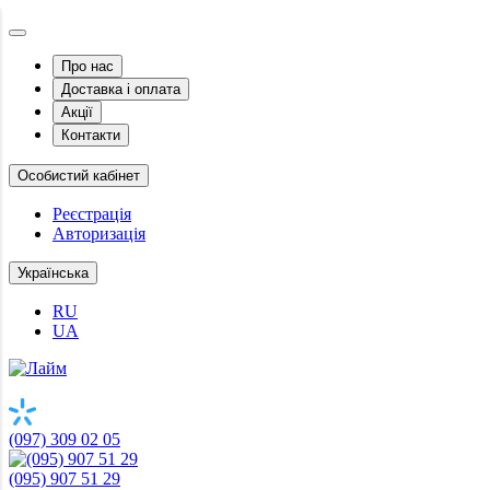
Про нас
Доставка і оплата
Акції
Контакти
Особистий кабінет
Реєстрація
Авторизація
Українська
RU
UA
(097) 309 02 05
(095) 907 51 29