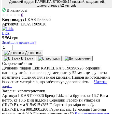
Душовий піддон KAPIELKA ST90x90х14 низький, квадратний,
діаметр зливу 52 мм Lidz
В наявності
0
Код товару:
LKAST909026
Артикул:
LKAST909026
Lidz
5 564
грн.
Знайшли дешевше?
До кошика
В 1 клік
Скорочений опис
Душовий піддон Lidz KAPIELKA ST90x90x26, середній,
напівкруглий, з панеллю, діаметр зливу 52 мм - це зручне та
практичне рішення для ванної кімнати. Піддон виготовлений
із якісних матеріалів, що забезпечує довговічність ...
Читати
далі...
Загальні характеристики
Артикул
LKAST909026
Бренд
Lidz
вага брутто, кг
16,7
Вага
нетто, кг
13,6
Вид піддона
Середній
Габарити упаковки
(ШхГхВ), мм
915х915х285
Габаритні розміри виробу
(ШхГхВ), мм
900х900х260
Гарантія, міс
12 місяців
Глибина
піддона, мм*
210
Діаметр випуску, мм
52
Всі характеристики