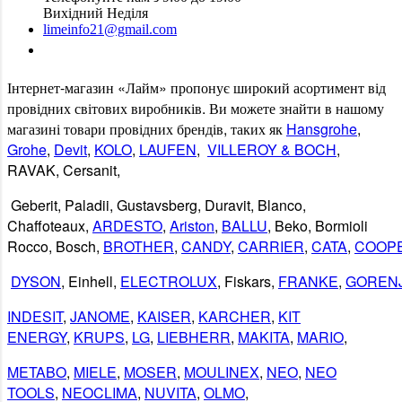
Вихідний Неділя
limeinfo21@gmail.com
Замовити дзвінок
Інтернет
-
магазин
«
Лайм
»
пропонує
широкий
асортимент
від
провідних
світових
виробників
.
Ви
можете
знайти
в
нашому
магазині
товари
провідних
брендів
,
таких
як
Hansgrohe
,
Grohe
,
Devit
,
KOLO
,
LAUFEN
,
VILLEROY & BOCH
,
RAVAK
,
Cersanit
,
Geberit
,
Paladii
,
Gustavsberg
,
Duravit
,
Blanco
,
Chaffoteaux,
ARDESTO
,
Ariston
,
BALLU
, Beko, Bormioli
Rocco, Bosch,
BROTHER
,
CANDY
,
CARRIER
,
CATA
,
COOP
DYSON
, Einhell,
ELECTROLUX
, Fiskars,
FRANKE
,
GOREN
INDESIT
,
JANOME
,
KAISER
,
KARCHER
,
KIT
ENERGY
,
KRUPS
,
LG
,
LIEBHERR
,
MAKITA
,
MARIO
,
METABO
,
MIELE
,
MOSER
,
MOULINEX
,
NEO
,
NEO
TOOLS
,
NEOCLIMA
,
NUVITA
,
OLMO
,