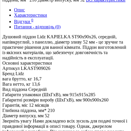
Опис
Характеристики
0
Відгуки
Питання - відповідь (0)
Душовий піддон Lidz KAPIELKA ST90x90x26, середній,
напівкруглий, з панеллю, діаметр зливу 52 мм - це зручне та
практичне рішення для ванної кімнати. Піддон виготовлений
із якісних матеріалів, що забезпечує довговічність та
надійність в експлуатації.
Основні характеристики
Артикул
LKAST909026
Бренд
Lidz
вага брутто, кг
16,7
Вага нетто, кг
13,6
Вид піддона
Середній
Габарити упаковки (ШхГхВ), мм
915х915х285
Габаритні розміри виробу (ШхГхВ), мм
900х900х260
Гарантія, міс
12 місяців
Глибина піддона, мм*
210
Діаметр випуску, мм
52
Зверніть увагу
Нами докладено всіх зусиль для подачі точної і
правдивої інформації в описі товару. Однак, джерелом