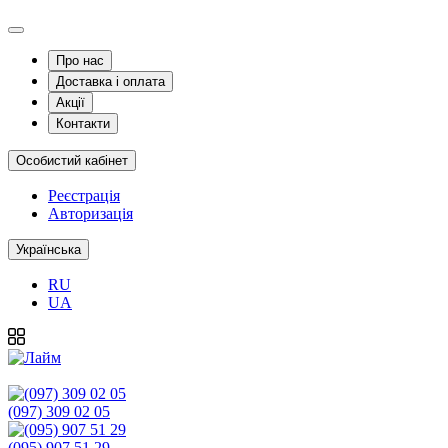
Про нас
Доставка і оплата
Акції
Контакти
Особистий кабінет
Реєстрація
Авторизація
Українська
RU
UA
(097) 309 02 05
(095) 907 51 29