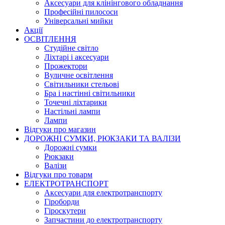
Аксесуари для клінінгового обладнання
Професійні пилососи
Універсальні мийки
Акції
ОСВІТЛЕННЯ
Студійне світло
Ліхтарі і аксесуари
Прожектори
Вуличне освітлення
Світильники стельові
Бра і настінні світильники
Точечні ліхтарики
Настільні лампи
Лампи
Відгуки про магазин
ДОРОЖНІ СУМКИ, РЮКЗАКИ ТА ВАЛІЗИ
Дорожні сумки
Рюкзаки
Валізи
Відгуки про товарм
ЕЛЕКТРОТРАНСПОРТ
Аксесуари для електротранспорту
Гіроборди
Гіроскутери
Запчастини до електротранспорту