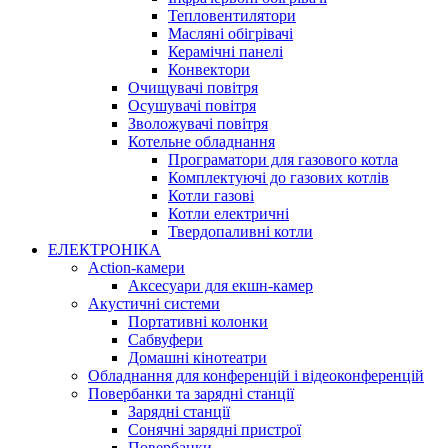
Тепловентилятори
Масляні обігрівачі
Керамічні панелі
Конвектори
Очищувачі повітря
Осушувачі повітря
Зволожувачі повітря
Котельне обладнання
Програматори для газового котла
Комплектуючі до газових котлів
Котли газові
Котли електричні
Твердопаливні котли
ЕЛЕКТРОНІКА
Action-камери
Аксесуари для екшн-камер
Акустичні системи
Портативні колонки
Сабвуфери
Домашні кінотеатри
Обладнання для конференцій і відеоконференцій
Повербанки та зарядні станції
Зарядні станції
Сонячні зарядні пристрої
Повербанки