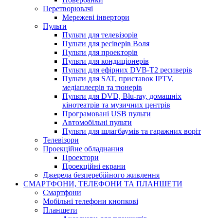
Перетворювачі
Мережеві інвертори
Пульти
Пульти для телевізорів
Пульти для ресіверів Воля
Пульти для проекторів
Пульти для кондиціонерів
Пульти для ефірних DVB-T2 ресиверів
Пульти для SAT, приставок IPTV,
медіаплеєрів та тюнерів
Пульти для DVD, Blu-ray, домашніх
кінотеатрів та музичних центрів
Програмовані USB пульти
Автомобільні пульти
Пульти для шлагбаумів та гаражних воріт
Телевізори
Проекційне обладнання
Проектори
Проекційні екрани
Джерела безперебійного живлення
СМАРТФОНИ, ТЕЛЕФОНИ ТА ПЛАНШЕТИ
Смартфони
Мобільні телефони кнопкові
Планшети