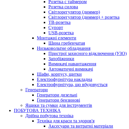
Розетка с таймером
Розетка силова
Світлорегулятор (диммер)
Світлорегулятор (диммер) + розетка
ТВ-розетка
Супорт
USB-розетка
Монтажні елементи
Шина гребенчатая
Низьковольтне обладнання
Пристрої захисного відключення (УЗО)
Запобіжники
Вимикачі навантаження
Автоматичні вимикачі
Шафи, корпусу, щитки
Електрофурнітура накладна
Електрофурнітура, що вбудовується
Генератори
Генератори дизельні
Генератори бензинові
Ящики та сумки для інструментів
ПОБУТОВА ТЕХНІКА
Дрібна побутова техніка
Техніка для краси та здоров'я
Аксесуари та витратні матеріали