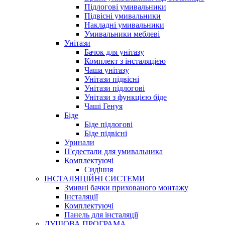
Підлогові умивальники
Підвісні умивальники
Накладні умивальники
Умивальники меблеві
Унітази
Бачок для унітазу
Комплект з інсталяцією
Чаша унітазу
Унітази підвісні
Унітази підлогові
Унітази з функцією біде
Чаші Генуя
Біде
Біде підлогові
Біде підвісні
Уринали
П'єдестали для умивальника
Комплектуючі
Сидіння
ІНСТАЛЯЦІЙНІ СИСТЕМИ
Змивні бачки прихованого монтажу
Інсталяції
Комплектуючі
Панель для інсталяції
ДУШОВА ПРОГРАМА