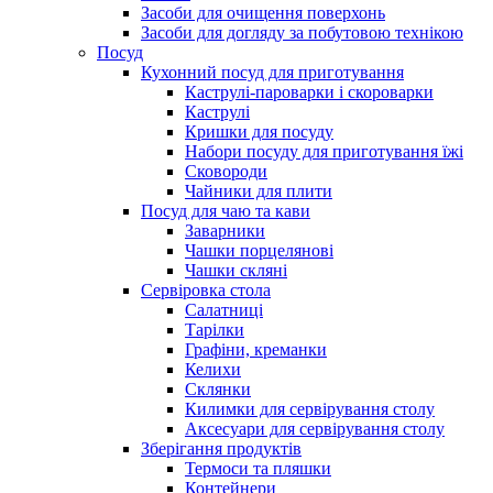
Засоби для очищення поверхонь
Засоби для догляду за побутовою технікою
Посуд
Кухонний посуд для приготування
Каструлі-пароварки і скороварки
Каструлі
Кришки для посуду
Набори посуду для приготування їжі
Сковороди
Чайники для плити
Посуд для чаю та кави
Заварники
Чашки порцелянові
Чашки скляні
Сервіровка стола
Салатниці
Тарілки
Графіни, креманки
Келихи
Склянки
Килимки для сервірування столу
Аксесуари для сервірування столу
Зберігання продуктів
Термоси та пляшки
Контейнери