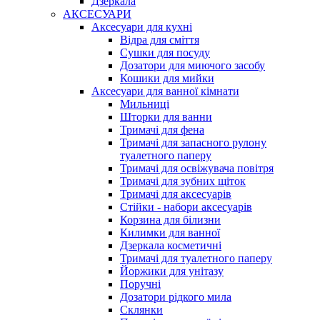
Дзеркала
АКСЕСУАРИ
Аксесуари для кухні
Відра для сміття
Сушки для посуду
Дозатори для миючого засобу
Кошики для мийки
Аксесуари для ванної кімнати
Мильниці
Шторки для ванни
Тримачі для фена
Тримачі для запасного рулону
туалетного паперу
Тримачі для освіжувача повітря
Тримачі для зубних щіток
Тримачі для аксесуарів
Стійки - набори аксесуарів
Корзина для білизни
Килимки для ванної
Дзеркала косметичні
Тримачі для туалетного паперу
Йоржики для унітазу
Поручні
Дозатори рідкого мила
Склянки