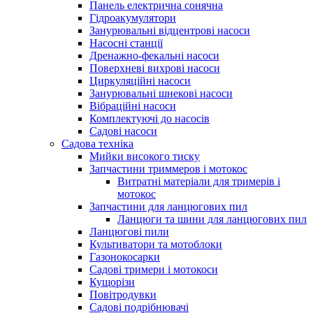
Панель електрична сонячна
Гідроакумулятори
Занурювальні відцентрові насоси
Насосні станції
Дренажно-фекальні насоси
Поверхневі вихрові насоси
Циркуляційні насоси
Занурювальні шнекові насоси
Вібраційні насоси
Комплектуючі до насосів
Cадові насоси
Садова техніка
Мийки високого тиску
Запчастини триммеров і мотокос
Витратні матеріали для тримерів і
мотокос
Запчастини для ланцюгових пил
Ланцюги та шини для ланцюгових пил
Ланцюгові пили
Культиватори та мотоблоки
Газонокосарки
Садові тримери і мотокоси
Кущорізи
Повітродувки
Садові подрібнювачі