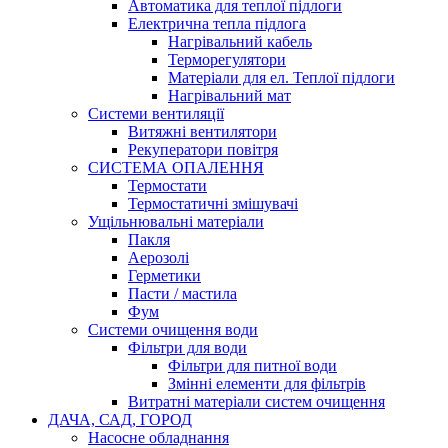
Автоматика для теплої підлоги
Електрична тепла підлога
Нагрівальний кабель
Терморегулятори
Матеріали для ел. Теплої підлоги
Нагрівальний мат
Системи вентиляції
Витяжні вентилятори
Рекуператори повітря
СИСТЕМА ОПАЛЕННЯ
Термостати
Термостатичні змішувачі
Ущільнювальні матеріали
Пакля
Аерозолі
Герметики
Пасти / мастила
Фум
Системи очищення води
Фільтри для води
Фільтри для питної води
Змінні елементи для фільтрів
Витратні матеріали систем очищення
ДАЧА, САД, ГОРОД
Насосне обладнання