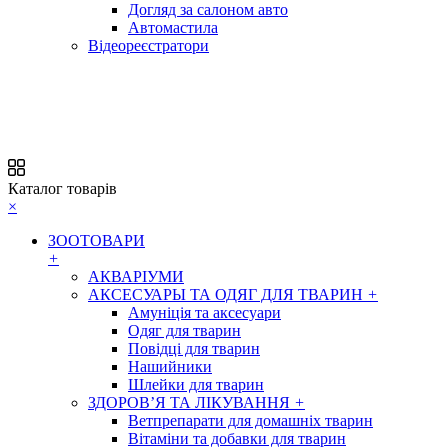
Догляд за салоном авто
Автомастила
Відеореєстратори
Каталог товарів
×
ЗООТОВАРИ
+
АКВАРІУМИ
АКСЕСУАРЫ ТА ОДЯГ ДЛЯ ТВАРИН
+
Амуніція та аксесуари
Одяг для тварин
Повідці для тварин
Нашийники
Шлейки для тварин
ЗДОРОВ’Я ТА ЛІКУВАННЯ
+
Ветпрепарати для домашніх тварин
Вітаміни та добавки для тварин