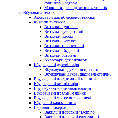
будинком і одягом
Машинки для видалення катишків
Вбудована техніка
Аксесуари для вбудованої техніки
Кухонні витяжки
Витяжки купольні
Витяжки декоративні
Витяжки плоскі
Витяжки Т-подібні
Витяжки телескопічні
Витяжки вбудовані
Витяжки острівні
Аксесуари для витяжок
Вбудовувані духові шафи
Вбудовувані духові шафи газові
Вбудовувані духові шафи електричні
Вбудовувані посудомийні машини
Вбудовувані винні шафи
Вбудовувані морозильні камери
Вбудовувані пральні машини
Вбудовувані мікрохвильові печі
Вбудовані кавомашини
Варильні поверхні
Варильні поверхні "Domino"
Варильні поверхні електричні