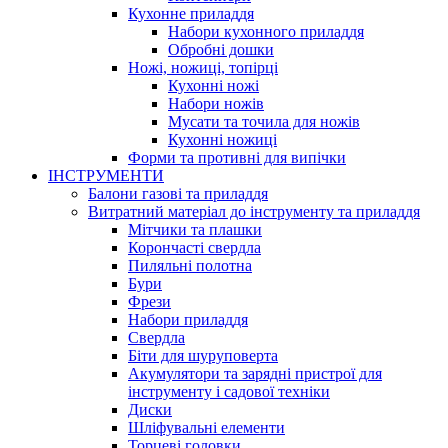
Кухонне приладдя
Набори кухонного приладдя
Обробні дошки
Ножі, ножиці, топірці
Кухонні ножі
Набори ножів
Мусати та точила для ножів
Кухонні ножиці
Форми та противні для випічки
ІНСТРУМЕНТИ
Балони газові та приладдя
Витратний матеріал до інструменту та приладдя
Мітчики та плашки
Корончасті свердла
Пиляльні полотна
Бури
Фрези
Набори приладдя
Свердла
Біти для шуруповерта
Акумулятори та зарядні пристрої для
інструменту і садової техніки
Диски
Шліфувальні елементи
Торцеві головки