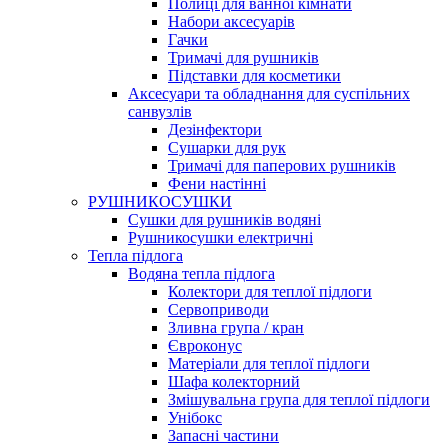
Полиці для ванної кімнати
Набори аксесуарів
Гачки
Тримачі для рушників
Підставки для косметики
Аксесуари та обладнання для суспільних
санвузлів
Дезінфектори
Сушарки для рук
Тримачі для паперових рушників
Фени настінні
РУШНИКОСУШКИ
Сушки для рушників водяні
Рушникосушки електричні
Тепла підлога
Водяна тепла підлога
Колектори для теплої підлоги
Сервоприводи
Зливна група / кран
Євроконус
Матеріали для теплої підлоги
Шафа колекторний
Змішувальна група для теплої підлоги
Унібокс
Запасні частини