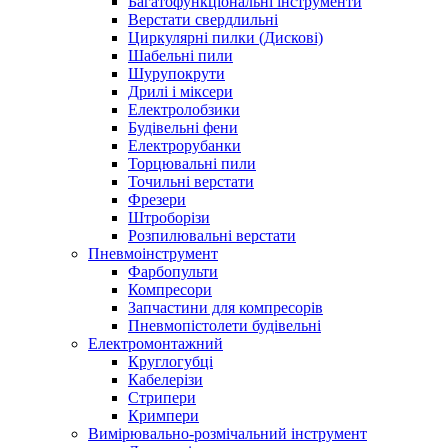
Багатофункціональні інструменти
Верстати свердлильні
Циркулярні пилки (Дискові)
Шабельні пили
Шурупокрути
Дрилі і міксери
Електролобзики
Будівельні фени
Електрорубанки
Торцювальні пили
Точильні верстати
Фрезери
Штроборізи
Розпилювальні верстати
Пневмоінструмент
Фарбопульти
Компресори
Запчастини для компресорів
Пневмопістолети будівельні
Електромонтажний
Круглогубці
Кабелерізи
Стрипери
Кримпери
Вимірювально-розмічальний інструмент