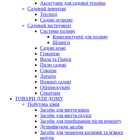
Аксесуари для садової техніки
Садовий інвентар
Теплиці
Садові огорожі
Садовий інструмент
Системи поливу
Комплектуючі для поливу
Шланги
Садові ножі
Гілкорізи
Вила та Граблі
Пили садові
Сокири
Лопати
Ножиці садові
Обприскувачі
Секатори
ТОВАРИ ДЛЯ ДОМУ
Побутова хімія
Засоби для миття вікон
Засоби для миття підлог
Засоби для прибирання після ремонту
Дезінфікуючі засоби
Засоби для чищення килимів та м'яких
меблів