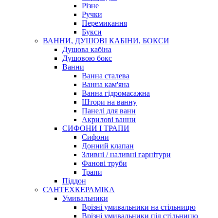
Різне
Ручки
Перемикання
Букси
ВАННИ, ДУШОВІ КАБІНИ, БОКСИ
Душова кабіна
Душовою бокс
Ванни
Ванна сталева
Ванна кам'яна
Ванна гідромасажна
Штори на ванну
Панелі для ванн
Акрилові ванни
СИФОНИ І ТРАПИ
Сифони
Донний клапан
Зливні / наливні гарнітури
Фанові труби
Трапи
Піддон
САНТЕХКЕРАМІКА
Умивальники
Врізні умивальники на стільницю
Врізні умивальники під стільницю