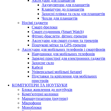
Аксесуари для планшетів
Акумулятори для планшетів
Клавіатури до планшетів
Захисні плівки та скла для планшетів
Чохли для планшетів
Носімі гаджети
Смарт-брелоки
Смарт-годинник (Smart Watch)
Фітнес-браслети, фітнес-трекери
Аксесуари для смарт-годин та трекерів
Пошукові мітки та GPS-трекери
Аксесуари для мобільних телефонів і смартфонів
Навушники для мобільних телефонів
Зарядні пристрої для електронних гаджетів
Захисне скло
Кабелі
Універсальні мобільні батареї
Підставки та кріплення для мобільних
пристроїв
КОМП'ЮТЕРИ ТА НОУТБУКИ
Блоки живлення до ноутбуків
Комп'ютерні колонки
Маршрутизатори (роутери)
Мікрофони
Моноблоки