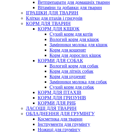
Ветпрепарати для домашніх тварин
Вітаміни та добавки для тварин
ІГРАШКИ ДЛЯ ТВАРИН
Клітки для птахів і гризунів
КОРМ ДЛЯ ТВАРИН
КОРМ ДЛЯ КІШОК
Сухий корм для котів
Вологий корм для кішок
Замінники молока для кішок
Корм для кошенят
Корм для дорослих кішок
КОРМИ ДЛЯ СОБАК
Вологий корм для собак
Корм для літніх собак
Корм для цуценят
Замінники молока для собак
Сухий корм для собак
КОРМ ДЛЯ ПТАХІВ
КОРМ ДЛЯ ГРИЗУНІВ
КОРМИ ДЛЯ РИБ
ЛАСОЩІ ДЛЯ ТВАРИН
ОБЛАДНЕННЯ ДЛЯ ГРУМІНГУ
Косметика для тварин
Інструменти для грумінгу
Ножиці для грумінгу