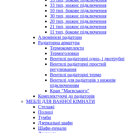
33 тип, нижнє підключення
10 тип, бокове підключення
30 тип, нижнє підключення
20 тип, нижнє підключення
21 тип, нижнє підключення
11 тип, бокове підключення
Алюмінієві радіатори
Радіаторна арматура
Термокомплекти
Термоголовки
Вентилі радіаторні одно- і двотрубні
Вентилі радіаторні простий
регулювання
Вентилі радіаторні термо
Вентилі для радіаторів з нижнім
підключенням
Кран "Маєвського"
Комплектуючі до радіаторів
МЕБЛІ ДЛЯ ВАННОЇ КІМНАТИ
Стелажі
Полиці
Тумби
Дзеркальні шафи
Шафи-пенали