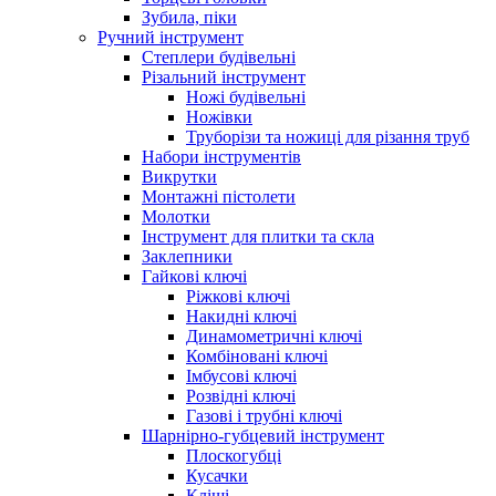
Зубила, піки
Ручний інструмент
Степлери будівельні
Різальний інструмент
Ножі будівельні
Ножівки
Труборізи та ножиці для різання труб
Набори інструментів
Викрутки
Монтажні пістолети
Молотки
Інструмент для плитки та скла
Заклепники
Гайкові ключі
Ріжкові ключі
Накидні ключі
Динамометричні ключі
Комбіновані ключі
Імбусові ключі
Розвідні ключі
Газові і трубні ключі
Шарнірно-губцевий інструмент
Плоскогубцi
Кусачки
Кліщі