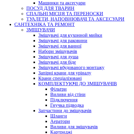
Машинки та аксесуари
ПОСУД ДЛЯ ТВАРИН
СПАЛЬНІ МІСЦЯ ТА ПЕРЕНОСКИ
ТУАЛЕТИ, НАПОВНЮВАЧІ ТА АКСЕСУАРИ
САНТЕХНІКА ТА РЕМОНТ
ЗМІШУВАЧИ
Змішувачі для кухонной мийки
Змішувачі для раковини
Змішувачі для ванної
Набори змішувачів
Змішувачі для душа
Змішувачі для біде
Змішувачі вбудованого монтажу
Запірні крани для уріналу
Крани спеціалізовані
КОМПЛЕКТУЮЧІ ДО ЗМІШУВАЧІВ
Фільтри
Виливи від стіни
Підключення
Гнучка підводка
Запчастини до змішувачів
Шланги
Аератори
Виливи для змішувачів
Картриджі