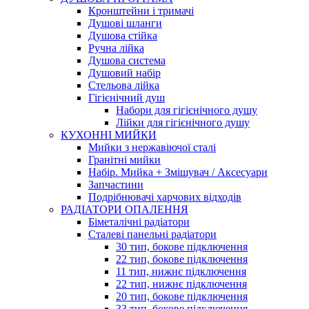
Кронштейни і тримачі
Душові шланги
Душова стійка
Ручна лійка
Душова система
Душовий набір
Стельова лійка
Гігієнічний душ
Набори для гігієнічного душу
Лійки для гігієнічного душу
КУХОННІ МИЙКИ
Мийки з нержавіючої сталі
Гранітні мийки
Набір. Мийка + Змішувач / Аксесуари
Запчастини
Подрібнювачі харчових відходів
РАДІАТОРИ ОПАЛЕННЯ
Біметалічні радіатори
Сталеві панельні радіатори
30 тип, бокове підключення
22 тип, бокове підключення
11 тип, нижнє підключення
22 тип, нижнє підключення
20 тип, бокове підключення
33 тип, бокове підключення