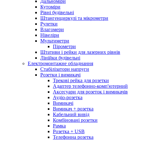
Дальноміри
Кутоміри
Рівні будівельні
Штангенциркулі та мікрометри
Рулетки
Влагомери
Нівеліри
Мультиметри
Пірометри
Штативи і рейки для лазерних рівнів
Лінійки будівельні
Електромонтажне обладнання
Стабілізатори напруги
Розетки і вимикачі
Трекові рейка для розетки
Адаптер телефонно-комп'ютерний
Аксесуари для розеток і вимикачів
Аудіо-розетка
Вимикачі
Вимикач + розетка
Кабельний вивід
Комбіновані розетки
Рамка
Розетка + USB
Телефонна розетка