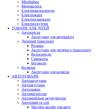
Мінібайки
Моноколеса
Електровелосипеди
Електрокарт
Електросамокати
Електроскутери
ТОВАРИ ДЛЯ ДІТЕЙ
Автокрісла
Аксесуари для автокрісел
Дитячий транспорт
Ролики
Аксесуари для дитячого транспорту
Велосипеди
Самокаты
Беговели
Коляски
Аксесуари для колясок
АВТОТОВАРИ
Автоаксесуари
Автоакустика
Автолампи
Автомагнітоли
Автомобільні акумулятори
Автохімія та олії
Чистячі засоби для авто