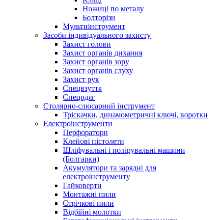
Ножиці по металу
Болторізи
Мультиінструмент
Засоби індивідуального захисту
Захист голови
Захист органів дихання
Захист органів зору
Захист органів слуху
Захист рук
Спецвзуття
Спецодяг
Столярно-слюсарний інструмент
Тріскачки, динамометричні ключі, воротки
Електроінструменти
Перфоратори
Клейові пістолети
Шліфувальні і полірувальні машини
(Болгарки)
Акумулятори та зарядні для
електроінструменту
Гайковерти
Монтажні пили
Стрічкові пили
Відбійні молотки