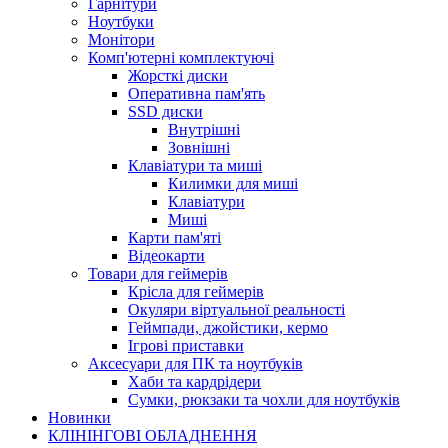
Гарнітури
Ноутбуки
Монітори
Комп'ютерні комплектуючі
Жорсткі диски
Оперативна пам'ять
SSD диски
Внутрішні
Зовнішні
Клавіатури та миші
Килимки для миші
Клавіатури
Миші
Карти пам'яті
Відеокарти
Товари для геймерів
Крісла для геймерів
Окуляри віртуальної реальності
Геймпади, джойстики, кермо
Ігрові приставки
Аксесуари для ПК та ноутбуків
Хаби та кардрідери
Сумки, рюкзаки та чохли для ноутбуків
Новинки
КЛІНІНГОВІ ОБЛАДНЕННЯ