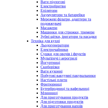
Ваги підлогові
Електробритви
Епілятори
Акумулятори та батарейки
Мережеві фільтри, адаптери та
подовжувачі
Масажери
Машинки для стрижки, тримери
Зубні щітки, іригатори та насадки
Техніка для кухні
Льодогенератори
Електрочайники
Сушки для овочів і фруктів
Мультіпечі і аерогрилі
Йогуртниці
Скиборізки
Ваги кухонні
Побутові вакуумні пакувальники
Настільні плити
Фритюрниці
Бутербродниці та вафельниці
Млинниці
Для приготування продуктів
Для підготовки продуктів
Для приготування напоїв