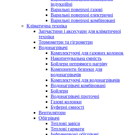
індукційні
Варильні поверхні газові
Варильні поверхні електричні
Варильні поверхні комбіновані
Кліматична техніка
Запчастини і аксесуари для кліматичної
техніки
Термометри та гігрометри
Водонагрівачі
Комплектуючі для газових колонок
Накопичувальна ємність
Бойлери непрямого нагріву
Компоненти безпеки для
водонагрівачів
Комплектуючі для водонагрівачів
Водонагрівачі комбіновані
Бойлери
Водонагрівачі проточні
Газові колонки
Буферні ємності
Вентилятори
Обігрівачі
Теплові завіси
Теплові гармати
Інфрачервоні обігрівачі