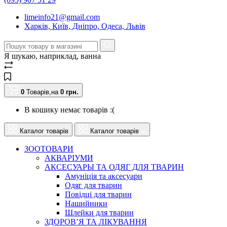
limeinfo21@gmail.com
Харків, Київ, Дніпро, Одеса, Львів
Я шукаю, наприклад,
ванна
0
Товарів,
на
0
грн.
В кошику немає товарів :(
Каталог товарів
Каталог товарів
ЗООТОВАРИ
АКВАРІУМИ
АКСЕСУАРЫ ТА ОДЯГ ДЛЯ ТВАРИН
Амуніція та аксесуари
Одяг для тварин
Повідці для тварин
Нашийники
Шлейки для тварин
ЗДОРОВ’Я ТА ЛІКУВАННЯ