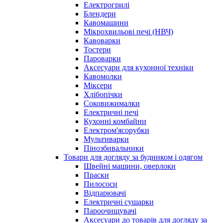
Електрогрилі
Блендери
Кавомашини
Мікрохвильові печі (НВЧ)
Кавоварки
Тостери
Пароварки
Аксесуари для кухонної техніки
Кавомолки
Міксери
Хлібопічки
Соковижималки
Електричні печі
Кухонні комбайни
Електром'ясорубки
Мультиварки
Пінозбивальники
Товари для догляду за будинком і одягом
Швейні машини, оверлоки
Праски
Пилососи
Відпарювачі
Електричні сушарки
Пароочищувачі
Аксесуари до товарів для догляду за