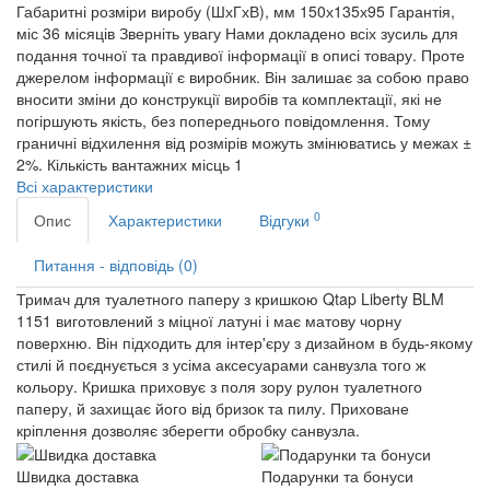
Габаритні розміри виробу (ШхГхВ), мм
150х135х95
Гарантія,
міс
36 місяців
Зверніть увагу
Нами докладено всіх зусиль для
подання точної та правдивої інформації в описі товару. Проте
джерелом інформації є виробник. Він залишає за собою право
вносити зміни до конструкції виробів та комплектації, які не
погіршують якість, без попереднього повідомлення. Тому
граничні відхилення від розмірів можуть змінюватись у межах ±
2%.
Кількість вантажних місць
1
Всі характеристики
0
Опис
Характеристики
Відгуки
Питання - відповідь (0)
Тримач для туалетного паперу з кришкою Qtap Liberty BLM
1151 виготовлений з міцної латуні і має матову чорну
поверхню. Він підходить для інтер'єру з дизайном в будь-якому
стилі й поєднується з усіма аксесуарами санвузла того ж
кольору. Кришка приховує з поля зору рулон туалетного
паперу, й захищає його від бризок та пилу. Приховане
кріплення дозволяє зберегти обробку санвузла.
Швидка доставка
Подарунки та бонуси