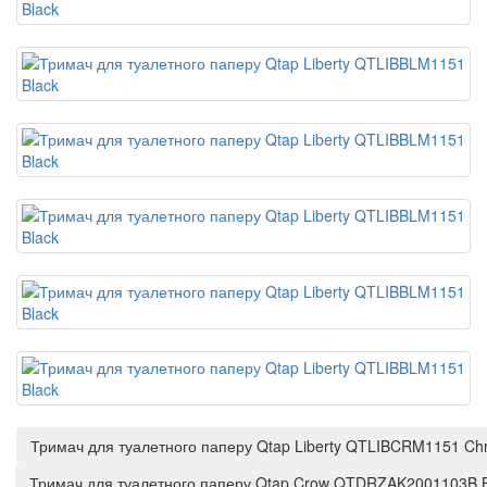
Тримач для туалетного паперу Qtap Liberty QTLIBCRM1151 C
Тримач для туалетного паперу Qtap Crow QTDRZAK2001103B Bl