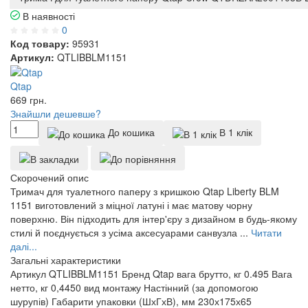
В наявності
0
Код товару:
95931
Артикул:
QTLIBBLM1151
Qtap
669
грн.
Знайшли дешевше?
До кошика
В 1 клік
Скорочений опис
Тримач для туалетного паперу з кришкою Qtap Liberty BLM
1151 виготовлений з міцної латуні і має матову чорну
поверхню. Він підходить для інтер'єру з дизайном в будь-якому
стилі й поєднується з усіма аксесуарами санвузла ...
Читати
далі...
Загальні характеристики
Артикул
QTLIBBLM1151
Бренд
Qtap
вага брутто, кг
0.495
Вага
нетто, кг
0,4450
вид монтажу
Настінний (за допомогою
шурупів)
Габарити упаковки (ШхГхВ), мм
230х175х65