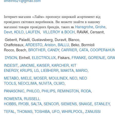
limeinfo21@gmail.com
Замовити дзвінок
Інтернет
-
магазин
«
Лайм
»
пропонує
широкий
асортимент
від
провідних
світових
виробників
.
Ви
можете
знайти
в
нашому
магазині
товари
провідних
брендів
,
таких
як
Hansgrohe
,
Grohe
,
Devit
,
KOLO
,
LAUFEN
,
VILLEROY & BOCH
,
RAVAK
,
Cersanit
,
Geberit
,
Paladii
,
Gustavsberg
,
Duravit
,
Blanco
,
Chaffoteaux,
ARDESTO
,
Ariston
,
BALLU
, Beko, Bormioli
Rocco, Bosch,
BROTHER
,
CANDY
,
CARRIER
,
CATA
,
COOPER&HU
DYSON
, Einhell,
ELECTROLUX
, Fiskars,
FRANKE
,
GORENJE
,
GRA
INDESIT
,
JANOME
,
KAISER
,
KARCHER
,
KIT
ENERGY
,
KRUPS
,
LG
,
LIEBHERR
,
MAKITA
,
MARIO
,
METABO
,
MIELE
,
MOSER
,
MOULINEX
,
NEO
,
NEO
TOOLS
,
NEOCLIMA
,
NUVITA
,
OLMO
,
PANASONIC
,
PHILCO
,
PHILIPS
,
REMINGTON
,
RODA
,
ROWENTA
,
RUSSELL
HOBBS
,
RYOBI
,
SALTA
,
SENCOR
,
SIEMENS
,
SNAIGE
,
STANLEY
,
TEFAL
,
THOMAS
,
TOSHIBA
,
UFO
,
WHIRLPOOL
,
ZANUSSI