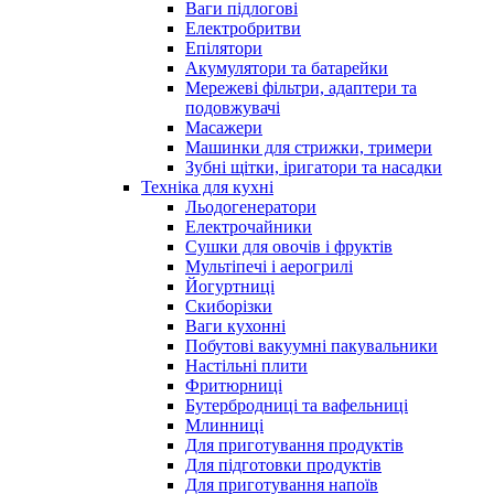
Ваги підлогові
Електробритви
Епілятори
Акумулятори та батарейки
Мережеві фільтри, адаптери та
подовжувачі
Масажери
Машинки для стрижки, тримери
Зубні щітки, іригатори та насадки
Техніка для кухні
Льодогенератори
Електрочайники
Сушки для овочів і фруктів
Мультіпечі і аерогрилі
Йогуртниці
Скиборізки
Ваги кухонні
Побутові вакуумні пакувальники
Настільні плити
Фритюрниці
Бутербродниці та вафельниці
Млинниці
Для приготування продуктів
Для підготовки продуктів
Для приготування напоїв