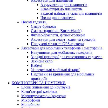
Аксесуари для планшетів
Акумулятори для планшетів
Клавіатури до планшетів
Захисні плівки та скла для планшетів
Чохли для планшетів
Носімі гаджети
Смарт-брелоки
Смарт-годинник (Smart Watch)
Фітнес-браслети, фітнес-трекери
Аксесуари для смарт-годин та трекерів
Пошукові мітки та GPS-трекери
Аксесуари для мобільних телефонів і смартфонів
Навушники для мобільних телефонів
Зарядні пристрої для електронних гаджетів
Захисне скло
Кабелі
Універсальні мобільні батареї
Підставки та кріплення для мобільних
пристроїв
КОМП'ЮТЕРИ ТА НОУТБУКИ
Блоки живлення до ноутбуків
Комп'ютерні колонки
Маршрутизатори (роутери)
Мікрофони
Моноблоки