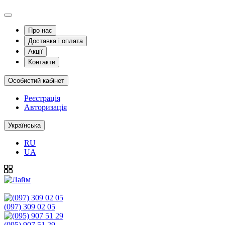
Про нас
Доставка і оплата
Акції
Контакти
Особистий кабінет
Реєстрація
Авторизація
Українська
RU
UA
(097) 309 02 05
(095) 907 51 29