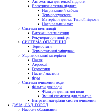
Автоматика для теплої підлоги
Електрична тепла підлога
Нагрівальний кабель
Терморегулятори
Матеріали для ел. Теплої підлоги
Нагрівальний мат
Системи вентиляції
Витяжні вентилятори
Рекуператори повітря
СИСТЕМА ОПАЛЕННЯ
Термостати
Термостатичні змішувачі
Ущільнювальні матеріали
Пакля
Аерозолі
Герметики
Пасти / мастила
Фум
Системи очищення води
Фільтри для води
Фільтри для питної води
Змінні елементи для фільтрів
Витратні матеріали систем очищення
ДАЧА, САД, ГОРОД
Насосне обладнання