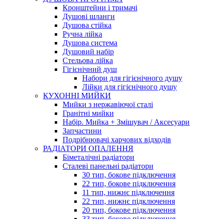
Кронштейни і тримачі
Душові шланги
Душова стійка
Ручна лійка
Душова система
Душовий набір
Стельова лійка
Гігієнічний душ
Набори для гігієнічного душу
Лійки для гігієнічного душу
КУХОННІ МИЙКИ
Мийки з нержавіючої сталі
Гранітні мийки
Набір. Мийка + Змішувач / Аксесуари
Запчастини
Подрібнювачі харчових відходів
РАДІАТОРИ ОПАЛЕННЯ
Біметалічні радіатори
Сталеві панельні радіатори
30 тип, бокове підключення
22 тип, бокове підключення
11 тип, нижнє підключення
22 тип, нижнє підключення
20 тип, бокове підключення
33 тип, бокове підключення