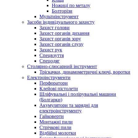
Ножиці по металу
Болторізи
Мультиінструмент
Засоби індивідуального захисту
Захист голови
Захист органів дихання
Захист органів зору
Захист органів слуху
Захист рук
Спецвзуття
Спецодяг
Столярно-слюсарний інструмент
Тріскачки, динамометричні ключі, воротки
Електроінструменти
Перфоратори
Клейові пістолети
Шліфувальні і полірувальні машини
(Болгарки)
Акумулятори та зарядні для
електроінструменту
Гайковерти
Монтажні пили
Стрічкові пили
Відбійні молотки