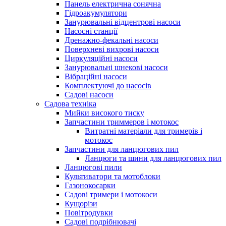
Панель електрична сонячна
Гідроакумулятори
Занурювальні відцентрові насоси
Насосні станції
Дренажно-фекальні насоси
Поверхневі вихрові насоси
Циркуляційні насоси
Занурювальні шнекові насоси
Вібраційні насоси
Комплектуючі до насосів
Cадові насоси
Садова техніка
Мийки високого тиску
Запчастини триммеров і мотокос
Витратні матеріали для тримерів і
мотокос
Запчастини для ланцюгових пил
Ланцюги та шини для ланцюгових пил
Ланцюгові пили
Культиватори та мотоблоки
Газонокосарки
Садові тримери і мотокоси
Кущорізи
Повітродувки
Садові подрібнювачі