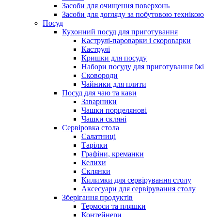
Засоби для очищення поверхонь
Засоби для догляду за побутовою технікою
Посуд
Кухонний посуд для приготування
Каструлі-пароварки і скороварки
Каструлі
Кришки для посуду
Набори посуду для приготування їжі
Сковороди
Чайники для плити
Посуд для чаю та кави
Заварники
Чашки порцелянові
Чашки скляні
Сервіровка стола
Салатниці
Тарілки
Графіни, креманки
Келихи
Склянки
Килимки для сервірування столу
Аксесуари для сервірування столу
Зберігання продуктів
Термоси та пляшки
Контейнери