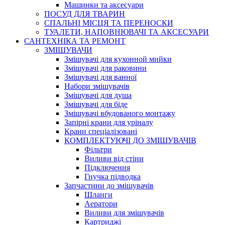
Машинки та аксесуари
ПОСУД ДЛЯ ТВАРИН
СПАЛЬНІ МІСЦЯ ТА ПЕРЕНОСКИ
ТУАЛЕТИ, НАПОВНЮВАЧІ ТА АКСЕСУАРИ
САНТЕХНІКА ТА РЕМОНТ
ЗМІШУВАЧИ
Змішувачі для кухонной мийки
Змішувачі для раковини
Змішувачі для ванної
Набори змішувачів
Змішувачі для душа
Змішувачі для біде
Змішувачі вбудованого монтажу
Запірні крани для уріналу
Крани спеціалізовані
КОМПЛЕКТУЮЧІ ДО ЗМІШУВАЧІВ
Фільтри
Виливи від стіни
Підключення
Гнучка підводка
Запчастини до змішувачів
Шланги
Аератори
Виливи для змішувачів
Картриджі