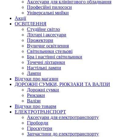
Аксесуари для клінінгового обладнання
Професійні пилососи
Універсальні мийки
Акції
ОСВІТЛЕННЯ
Студійне світло
Ліхтарі і аксесуари
Прожектори
Вуличне освітлення
Світильники стельові
Бра і настінні світильники
Точечні ліхтарики
Настільні лампи
Лампи
Відгуки про магазин
ДОРОЖНІ СУМКИ, РЮКЗАКИ ТА ВАЛІЗИ
Дорожні сумки
Рюкзаки
Валізи
Відгуки про товарм
ЕЛЕКТРОТРАНСПОРТ
Аксесуари для електротранспорту
Гіроборди
Гіроскутери
Запчастини до електротранспорту