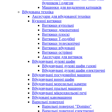
будинком і одягом
Машинки для видалення катишків
Вбудована техніка
Аксесуари для вбудованої техніки
Кухонні витяжки
Витяжки купольні
Витяжки декоративні
Витяжки плоскі
Витяжки Т-подібні
Витяжки телескопічні
Витяжки вбудовані
Витяжки острівні
Аксесуари для витяжок
Вбудовувані духові шафи
Вбудовувані духові шафи газові
Вбудовувані духові шафи електричні
Вбудовувані посудомийні машини
Вбудовувані винні шафи
Вбудовувані морозильні камери
Вбудовувані пральні машини
Вбудовувані мікрохвильові печі
Вбудовані кавомашини
Варильні поверхні
Варильні поверхні "Domino"
Варильні поверхні електричні