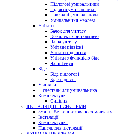
Підлогові умивальники
Підвісні умивальники
Накладні умивальники
Умивальники меблеві
Унітази
Бачок для унітазу
Комплект з інсталяцією
Чаша унітазу
Унітази підвісні
Унітази підлогові
Унітази з функцією біде
Чаші Генуя
Біде
Біде підлогові
Біде підвісні
Уринали
П'єдестали для умивальника
Комплектуючі
Сидіння
ІНСТАЛЯЦІЙНІ СИСТЕМИ
Змивні бачки прихованого монтажу
Інсталяції
Комплектуючі
Панель для інсталяції
ДУШОВА ПРОГРАМА