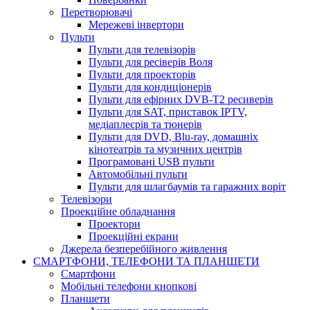
Перетворювачі
Мережеві інвертори
Пульти
Пульти для телевізорів
Пульти для ресіверів Воля
Пульти для проекторів
Пульти для кондиціонерів
Пульти для ефірних DVB-T2 ресиверів
Пульти для SAT, приставок IPTV,
медіаплеєрів та тюнерів
Пульти для DVD, Blu-ray, домашніх
кінотеатрів та музичних центрів
Програмовані USB пульти
Автомобільні пульти
Пульти для шлагбаумів та гаражних воріт
Телевізори
Проекційне обладнання
Проектори
Проекційні екрани
Джерела безперебійного живлення
СМАРТФОНИ, ТЕЛЕФОНИ ТА ПЛАНШЕТИ
Смартфони
Мобільні телефони кнопкові
Планшети