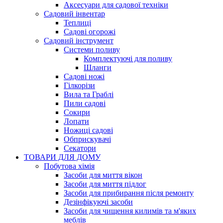
Аксесуари для садової техніки
Садовий інвентар
Теплиці
Садові огорожі
Садовий інструмент
Системи поливу
Комплектуючі для поливу
Шланги
Садові ножі
Гілкорізи
Вила та Граблі
Пили садові
Сокири
Лопати
Ножиці садові
Обприскувачі
Секатори
ТОВАРИ ДЛЯ ДОМУ
Побутова хімія
Засоби для миття вікон
Засоби для миття підлог
Засоби для прибирання після ремонту
Дезінфікуючі засоби
Засоби для чищення килимів та м'яких
меблів