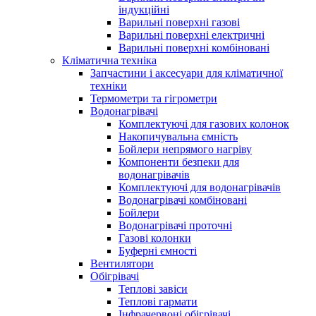
індукційні
Варильні поверхні газові
Варильні поверхні електричні
Варильні поверхні комбіновані
Кліматична техніка
Запчастини і аксесуари для кліматичної
техніки
Термометри та гігрометри
Водонагрівачі
Комплектуючі для газових колонок
Накопичувальна ємність
Бойлери непрямого нагріву
Компоненти безпеки для
водонагрівачів
Комплектуючі для водонагрівачів
Водонагрівачі комбіновані
Бойлери
Водонагрівачі проточні
Газові колонки
Буферні ємності
Вентилятори
Обігрівачі
Теплові завіси
Теплові гармати
Інфрачервоні обігрівачі