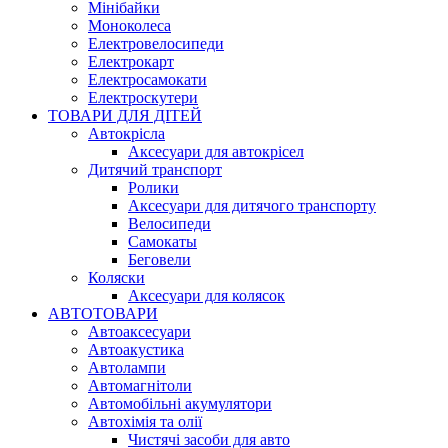
Мінібайки
Моноколеса
Електровелосипеди
Електрокарт
Електросамокати
Електроскутери
ТОВАРИ ДЛЯ ДІТЕЙ
Автокрісла
Аксесуари для автокрісел
Дитячий транспорт
Ролики
Аксесуари для дитячого транспорту
Велосипеди
Самокаты
Беговели
Коляски
Аксесуари для колясок
АВТОТОВАРИ
Автоаксесуари
Автоакустика
Автолампи
Автомагнітоли
Автомобільні акумулятори
Автохімія та олії
Чистячі засоби для авто