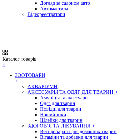
Догляд за салоном авто
Автомастила
Відеореєстратори
Каталог товарів
×
ЗООТОВАРИ
+
АКВАРІУМИ
АКСЕСУАРЫ ТА ОДЯГ ДЛЯ ТВАРИН
+
Амуніція та аксесуари
Одяг для тварин
Повідці для тварин
Нашийники
Шлейки для тварин
ЗДОРОВ’Я ТА ЛІКУВАННЯ
+
Ветпрепарати для домашніх тварин
Вітаміни та добавки для тварин