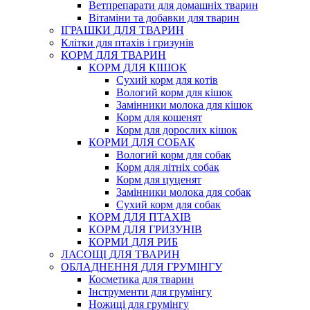
Ветпрепарати для домашніх тварин
Вітаміни та добавки для тварин
ІГРАШКИ ДЛЯ ТВАРИН
Клітки для птахів і гризунів
КОРМ ДЛЯ ТВАРИН
КОРМ ДЛЯ КІШОК
Сухий корм для котів
Вологий корм для кішок
Замінники молока для кішок
Корм для кошенят
Корм для дорослих кішок
КОРМИ ДЛЯ СОБАК
Вологий корм для собак
Корм для літніх собак
Корм для цуценят
Замінники молока для собак
Сухий корм для собак
КОРМ ДЛЯ ПТАХІВ
КОРМ ДЛЯ ГРИЗУНІВ
КОРМИ ДЛЯ РИБ
ЛАСОЩІ ДЛЯ ТВАРИН
ОБЛАДНЕННЯ ДЛЯ ГРУМІНГУ
Косметика для тварин
Інструменти для грумінгу
Ножиці для грумінгу