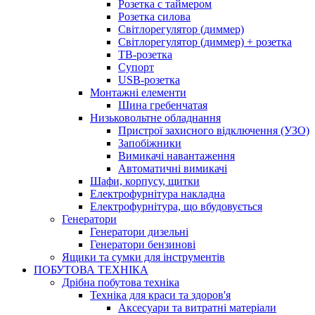
Розетка с таймером
Розетка силова
Світлорегулятор (диммер)
Світлорегулятор (диммер) + розетка
ТВ-розетка
Супорт
USB-розетка
Монтажні елементи
Шина гребенчатая
Низьковольтне обладнання
Пристрої захисного відключення (УЗО)
Запобіжники
Вимикачі навантаження
Автоматичні вимикачі
Шафи, корпусу, щитки
Електрофурнітура накладна
Електрофурнітура, що вбудовується
Генератори
Генератори дизельні
Генератори бензинові
Ящики та сумки для інструментів
ПОБУТОВА ТЕХНІКА
Дрібна побутова техніка
Техніка для краси та здоров'я
Аксесуари та витратні матеріали