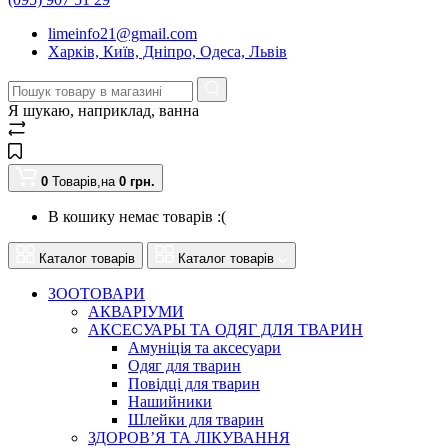
limeinfo21@gmail.com
Харків, Київ, Дніпро, Одеса, Львів
Я шукаю, наприклад,
ванна
0
Товарів,
на
0
грн.
В кошику немає товарів :(
Каталог товарів
Каталог товарів
ЗООТОВАРИ
АКВАРІУМИ
АКСЕСУАРЫ ТА ОДЯГ ДЛЯ ТВАРИН
Амуніція та аксесуари
Одяг для тварин
Повідці для тварин
Нашийники
Шлейки для тварин
ЗДОРОВ’Я ТА ЛІКУВАННЯ