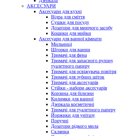
Дзеркала
АКСЕСУАРИ
Аксесуари для кухні
Відра для сміття
Сушки для посуду
Дозатори для миючого засобу
Кошики для мийки
Аксесуари для ванної кімнати
Мильниці
Шторки для ванни
Тримачі для фена
Тримачі для запасного рулону
туалетного паперу
Тримачі для освіжувача повітря
Тримачі для зубних щіток
Тримачі для аксесуарів
Стійки - набори аксесуарів
Корзина для білизни
Килимки для ванної
Дзеркала косметичні
Тримачі для туалетного паперу
Йоржики для унітазу
Поручні
Дозатори рідкого мила
Склянки