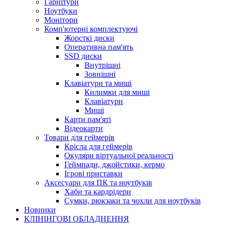
Гарнітури
Ноутбуки
Монітори
Комп'ютерні комплектуючі
Жорсткі диски
Оперативна пам'ять
SSD диски
Внутрішні
Зовнішні
Клавіатури та миші
Килимки для миші
Клавіатури
Миші
Карти пам'яті
Відеокарти
Товари для геймерів
Крісла для геймерів
Окуляри віртуальної реальності
Геймпади, джойстики, кермо
Ігрові приставки
Аксесуари для ПК та ноутбуків
Хаби та кардрідери
Сумки, рюкзаки та чохли для ноутбуків
Новинки
КЛІНІНГОВІ ОБЛАДНЕННЯ