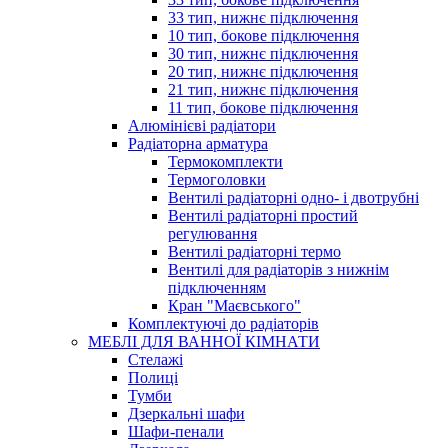
33 тип, нижнє підключення
10 тип, бокове підключення
30 тип, нижнє підключення
20 тип, нижнє підключення
21 тип, нижнє підключення
11 тип, бокове підключення
Алюмінієві радіатори
Радіаторна арматура
Термокомплекти
Термоголовки
Вентилі радіаторні одно- і двотрубні
Вентилі радіаторні простий
регулювання
Вентилі радіаторні термо
Вентилі для радіаторів з нижнім
підключенням
Кран "Маєвського"
Комплектуючі до радіаторів
МЕБЛІ ДЛЯ ВАННОЇ КІМНАТИ
Стелажі
Полиці
Тумби
Дзеркальні шафи
Шафи-пенали