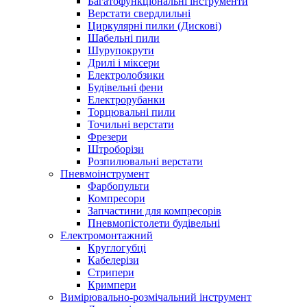
Багатофункціональні інструменти
Верстати свердлильні
Циркулярні пилки (Дискові)
Шабельні пили
Шурупокрути
Дрилі і міксери
Електролобзики
Будівельні фени
Електрорубанки
Торцювальні пили
Точильні верстати
Фрезери
Штроборізи
Розпилювальні верстати
Пневмоінструмент
Фарбопульти
Компресори
Запчастини для компресорів
Пневмопістолети будівельні
Електромонтажний
Круглогубці
Кабелерізи
Стрипери
Кримпери
Вимірювально-розмічальний інструмент