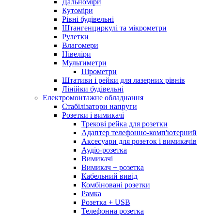
Дальноміри
Кутоміри
Рівні будівельні
Штангенциркулі та мікрометри
Рулетки
Влагомери
Нівеліри
Мультиметри
Пірометри
Штативи і рейки для лазерних рівнів
Лінійки будівельні
Електромонтажне обладнання
Стабілізатори напруги
Розетки і вимикачі
Трекові рейка для розетки
Адаптер телефонно-комп'ютерний
Аксесуари для розеток і вимикачів
Аудіо-розетка
Вимикачі
Вимикач + розетка
Кабельний вивід
Комбіновані розетки
Рамка
Розетка + USB
Телефонна розетка