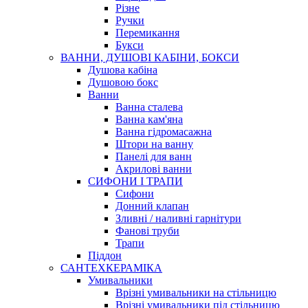
Різне
Ручки
Перемикання
Букси
ВАННИ, ДУШОВІ КАБІНИ, БОКСИ
Душова кабіна
Душовою бокс
Ванни
Ванна сталева
Ванна кам'яна
Ванна гідромасажна
Штори на ванну
Панелі для ванн
Акрилові ванни
СИФОНИ І ТРАПИ
Сифони
Донний клапан
Зливні / наливні гарнітури
Фанові труби
Трапи
Піддон
САНТЕХКЕРАМІКА
Умивальники
Врізні умивальники на стільницю
Врізні умивальники під стільницю