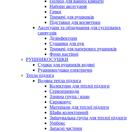
Полиці для ванної кімнати
Набори аксесуарів
Гачки
Тримачі для рушників
Підставки для косметики
Аксесуари та обладнання для суспільних
санвузлів
Дезінфектори
Сушарки для рук
Тримачі для паперових рушників
Фени настінні
РУШНИКОСУШКИ
Сушки для рушників водяні
Рушникосушки електричні
Тепла підлога
Водяна тепла підлога
Колектори для теплої підлоги
Сервоприводи
Зливна група / кран
Євроконус
Матеріали для теплої підлоги
Шафа колекторний
Змішувальна група для теплої підлоги
Унібокс
Запасні частини