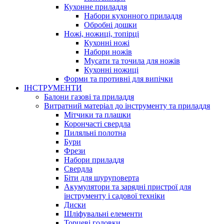
Кухонне приладдя
Набори кухонного приладдя
Обробні дошки
Ножі, ножиці, топірці
Кухонні ножі
Набори ножів
Мусати та точила для ножів
Кухонні ножиці
Форми та противні для випічки
ІНСТРУМЕНТИ
Балони газові та приладдя
Витратний матеріал до інструменту та приладдя
Мітчики та плашки
Корончасті свердла
Пиляльні полотна
Бури
Фрези
Набори приладдя
Свердла
Біти для шуруповерта
Акумулятори та зарядні пристрої для
інструменту і садової техніки
Диски
Шліфувальні елементи
Торцеві головки