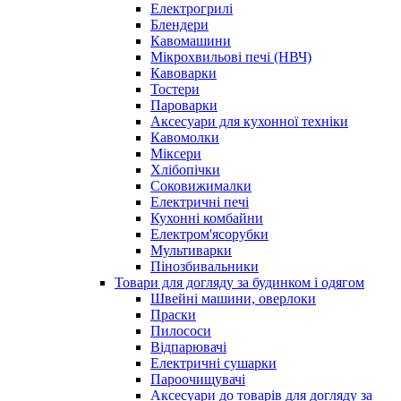
Електрогрилі
Блендери
Кавомашини
Мікрохвильові печі (НВЧ)
Кавоварки
Тостери
Пароварки
Аксесуари для кухонної техніки
Кавомолки
Міксери
Хлібопічки
Соковижималки
Електричні печі
Кухонні комбайни
Електром'ясорубки
Мультиварки
Пінозбивальники
Товари для догляду за будинком і одягом
Швейні машини, оверлоки
Праски
Пилососи
Відпарювачі
Електричні сушарки
Пароочищувачі
Аксесуари до товарів для догляду за