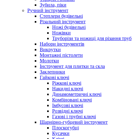
Зубила, піки
Ручний інструмент
Степлери будівельні
Різальний інструмент
Ножі будівельні
Ножівки
Труборізи та ножиці для різання труб
Набори інструментів
Викрутки
Монтажні пістолети
Молотки
Інструмент для плитки та скла
Заклепники
Гайкові ключі
Ріжкові ключі
Накидні ключі
Динамометричні ключі
Комбіновані ключі
Імбусові ключі
Розвідні ключі
Газові і трубні ключі
Шарнірно-губцевий інструмент
Плоскогубцi
Кусачки
Кліщі