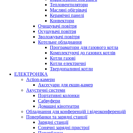
Тепловентилятори
Масляні обігрівачі
Керамічні панелі
Конвектори
Очищувачі повітря
Осушувачі повітря
Зволожувачі повітря
Котельне обладнання
Програматори для газового котла
Комплектуючі до газових котлів
Котли газові
Котли електричні
Твердопаливні котли
ЕЛЕКТРОНІКА
Action-камери
Аксесуари для екшн-камер
Акустичні системи
Портативні колонки
Сабвуфери
Домашні кінотеатри
Обладнання для конференцій і відеоконференцій
Повербанки та зарядні станції
Зарядні станції
Сонячні зарядні пристрої
Повербанки