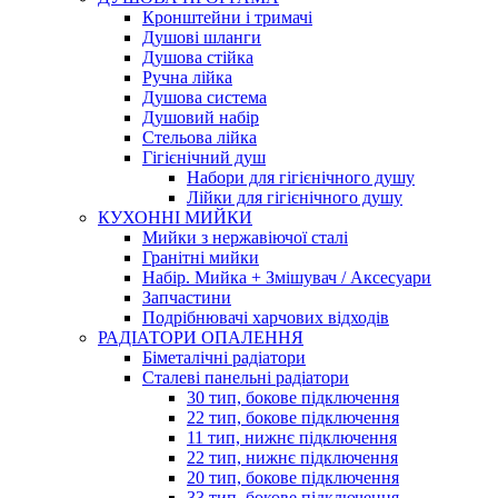
Кронштейни і тримачі
Душові шланги
Душова стійка
Ручна лійка
Душова система
Душовий набір
Стельова лійка
Гігієнічний душ
Набори для гігієнічного душу
Лійки для гігієнічного душу
КУХОННІ МИЙКИ
Мийки з нержавіючої сталі
Гранітні мийки
Набір. Мийка + Змішувач / Аксесуари
Запчастини
Подрібнювачі харчових відходів
РАДІАТОРИ ОПАЛЕННЯ
Біметалічні радіатори
Сталеві панельні радіатори
30 тип, бокове підключення
22 тип, бокове підключення
11 тип, нижнє підключення
22 тип, нижнє підключення
20 тип, бокове підключення
33 тип, бокове підключення