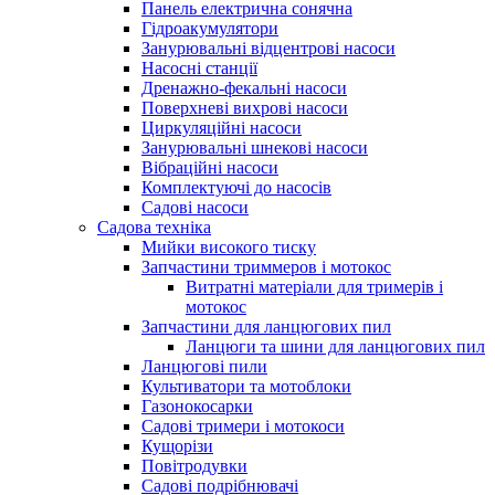
Панель електрична сонячна
Гідроакумулятори
Занурювальні відцентрові насоси
Насосні станції
Дренажно-фекальні насоси
Поверхневі вихрові насоси
Циркуляційні насоси
Занурювальні шнекові насоси
Вібраційні насоси
Комплектуючі до насосів
Cадові насоси
Садова техніка
Мийки високого тиску
Запчастини триммеров і мотокос
Витратні матеріали для тримерів і
мотокос
Запчастини для ланцюгових пил
Ланцюги та шини для ланцюгових пил
Ланцюгові пили
Культиватори та мотоблоки
Газонокосарки
Садові тримери і мотокоси
Кущорізи
Повітродувки
Садові подрібнювачі