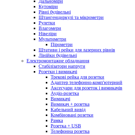
Дальноміри
Кутоміри
Рівні будівельні
Штангенциркулі та мікрометри
Рулетки
Влагомери
Нівеліри
Мультиметри
Пірометри
Штативи і рейки для лазерних рівнів
Лінійки будівельні
Електромонтажне обладнання
Стабілізатори напруги
Розетки і вимикачі
Трекові рейка для розетки
Адаптер телефонно-комп'ютерний
Аксесуари для розеток і вимикачів
Аудіо-розетка
Вимикачі
Вимикач + розетка
Кабельний вивід
Комбіновані розетки
Рамка
Розетка + USB
Телефонна розетка