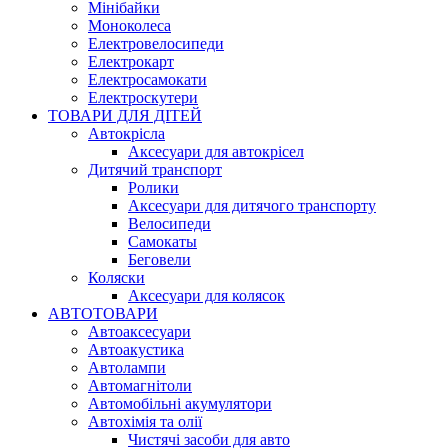
Мінібайки
Моноколеса
Електровелосипеди
Електрокарт
Електросамокати
Електроскутери
ТОВАРИ ДЛЯ ДІТЕЙ
Автокрісла
Аксесуари для автокрісел
Дитячий транспорт
Ролики
Аксесуари для дитячого транспорту
Велосипеди
Самокаты
Беговели
Коляски
Аксесуари для колясок
АВТОТОВАРИ
Автоаксесуари
Автоакустика
Автолампи
Автомагнітоли
Автомобільні акумулятори
Автохімія та олії
Чистячі засоби для авто