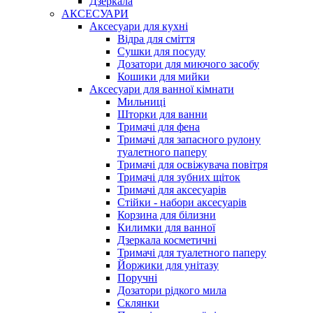
Дзеркала
АКСЕСУАРИ
Аксесуари для кухні
Відра для сміття
Сушки для посуду
Дозатори для миючого засобу
Кошики для мийки
Аксесуари для ванної кімнати
Мильниці
Шторки для ванни
Тримачі для фена
Тримачі для запасного рулону
туалетного паперу
Тримачі для освіжувача повітря
Тримачі для зубних щіток
Тримачі для аксесуарів
Стійки - набори аксесуарів
Корзина для білизни
Килимки для ванної
Дзеркала косметичні
Тримачі для туалетного паперу
Йоржики для унітазу
Поручні
Дозатори рідкого мила
Склянки