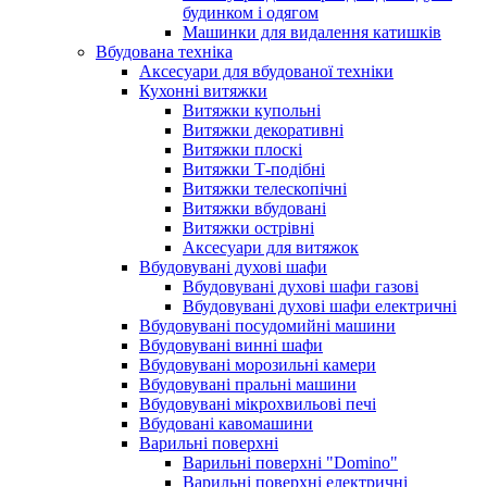
будинком і одягом
Машинки для видалення катишків
Вбудована техніка
Аксесуари для вбудованої техніки
Кухонні витяжки
Витяжки купольні
Витяжки декоративні
Витяжки плоскі
Витяжки Т-подібні
Витяжки телескопічні
Витяжки вбудовані
Витяжки острівні
Аксесуари для витяжок
Вбудовувані духові шафи
Вбудовувані духові шафи газові
Вбудовувані духові шафи електричні
Вбудовувані посудомийні машини
Вбудовувані винні шафи
Вбудовувані морозильні камери
Вбудовувані пральні машини
Вбудовувані мікрохвильові печі
Вбудовані кавомашини
Варильні поверхні
Варильні поверхні "Domino"
Варильні поверхні електричні