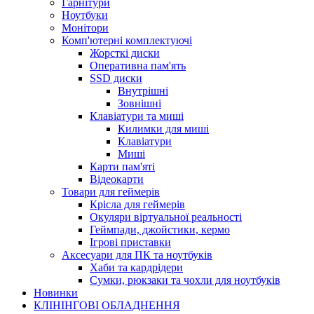
Гарнітури
Ноутбуки
Монітори
Комп'ютерні комплектуючі
Жорсткі диски
Оперативна пам'ять
SSD диски
Внутрішні
Зовнішні
Клавіатури та миші
Килимки для миші
Клавіатури
Миші
Карти пам'яті
Відеокарти
Товари для геймерів
Крісла для геймерів
Окуляри віртуальної реальності
Геймпади, джойстики, кермо
Ігрові приставки
Аксесуари для ПК та ноутбуків
Хаби та кардрідери
Сумки, рюкзаки та чохли для ноутбуків
Новинки
КЛІНІНГОВІ ОБЛАДНЕННЯ