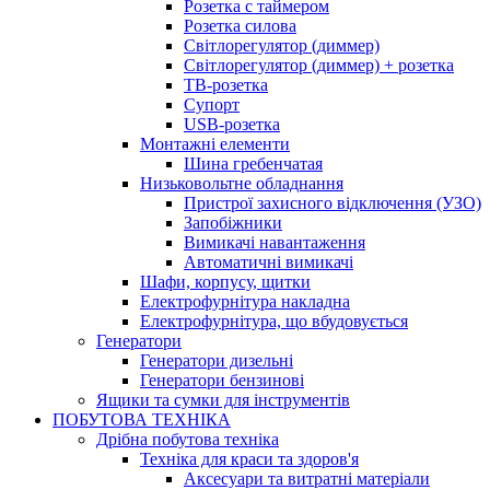
Розетка с таймером
Розетка силова
Світлорегулятор (диммер)
Світлорегулятор (диммер) + розетка
ТВ-розетка
Супорт
USB-розетка
Монтажні елементи
Шина гребенчатая
Низьковольтне обладнання
Пристрої захисного відключення (УЗО)
Запобіжники
Вимикачі навантаження
Автоматичні вимикачі
Шафи, корпусу, щитки
Електрофурнітура накладна
Електрофурнітура, що вбудовується
Генератори
Генератори дизельні
Генератори бензинові
Ящики та сумки для інструментів
ПОБУТОВА ТЕХНІКА
Дрібна побутова техніка
Техніка для краси та здоров'я
Аксесуари та витратні матеріали