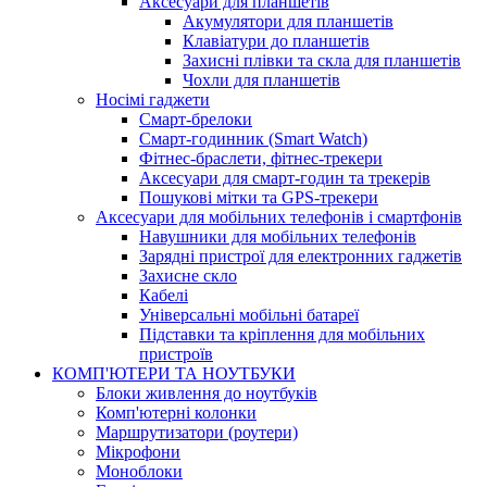
Аксесуари для планшетів
Акумулятори для планшетів
Клавіатури до планшетів
Захисні плівки та скла для планшетів
Чохли для планшетів
Носімі гаджети
Смарт-брелоки
Смарт-годинник (Smart Watch)
Фітнес-браслети, фітнес-трекери
Аксесуари для смарт-годин та трекерів
Пошукові мітки та GPS-трекери
Аксесуари для мобільних телефонів і смартфонів
Навушники для мобільних телефонів
Зарядні пристрої для електронних гаджетів
Захисне скло
Кабелі
Універсальні мобільні батареї
Підставки та кріплення для мобільних
пристроїв
КОМП'ЮТЕРИ ТА НОУТБУКИ
Блоки живлення до ноутбуків
Комп'ютерні колонки
Маршрутизатори (роутери)
Мікрофони
Моноблоки