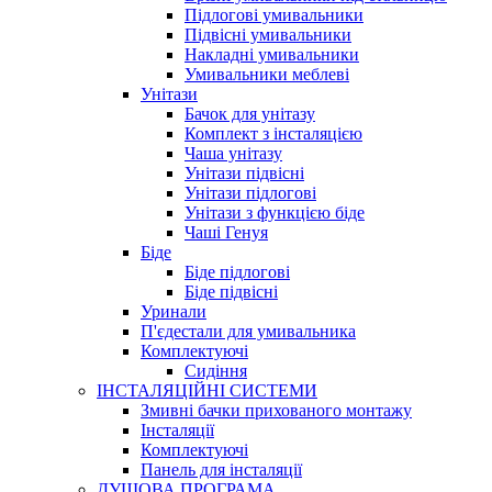
Підлогові умивальники
Підвісні умивальники
Накладні умивальники
Умивальники меблеві
Унітази
Бачок для унітазу
Комплект з інсталяцією
Чаша унітазу
Унітази підвісні
Унітази підлогові
Унітази з функцією біде
Чаші Генуя
Біде
Біде підлогові
Біде підвісні
Уринали
П'єдестали для умивальника
Комплектуючі
Сидіння
ІНСТАЛЯЦІЙНІ СИСТЕМИ
Змивні бачки прихованого монтажу
Інсталяції
Комплектуючі
Панель для інсталяції
ДУШОВА ПРОГРАМА