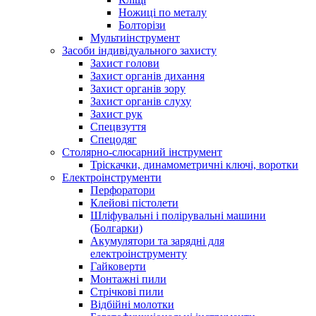
Ножиці по металу
Болторізи
Мультиінструмент
Засоби індивідуального захисту
Захист голови
Захист органів дихання
Захист органів зору
Захист органів слуху
Захист рук
Спецвзуття
Спецодяг
Столярно-слюсарний інструмент
Тріскачки, динамометричні ключі, воротки
Електроінструменти
Перфоратори
Клейові пістолети
Шліфувальні і полірувальні машини
(Болгарки)
Акумулятори та зарядні для
електроінструменту
Гайковерти
Монтажні пили
Стрічкові пили
Відбійні молотки