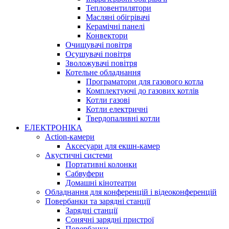
Тепловентилятори
Масляні обігрівачі
Керамічні панелі
Конвектори
Очищувачі повітря
Осушувачі повітря
Зволожувачі повітря
Котельне обладнання
Програматори для газового котла
Комплектуючі до газових котлів
Котли газові
Котли електричні
Твердопаливні котли
ЕЛЕКТРОНІКА
Action-камери
Аксесуари для екшн-камер
Акустичні системи
Портативні колонки
Сабвуфери
Домашні кінотеатри
Обладнання для конференцій і відеоконференцій
Повербанки та зарядні станції
Зарядні станції
Сонячні зарядні пристрої
Повербанки