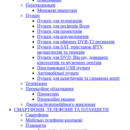
Перетворювачі
Мережеві інвертори
Пульти
Пульти для телевізорів
Пульти для ресіверів Воля
Пульти для проекторів
Пульти для кондиціонерів
Пульти для ефірних DVB-T2 ресиверів
Пульти для SAT, приставок IPTV,
медіаплеєрів та тюнерів
Пульти для DVD, Blu-ray, домашніх
кінотеатрів та музичних центрів
Програмовані USB пульти
Автомобільні пульти
Пульти для шлагбаумів та гаражних воріт
Телевізори
Проекційне обладнання
Проектори
Проекційні екрани
Джерела безперебійного живлення
СМАРТФОНИ, ТЕЛЕФОНИ ТА ПЛАНШЕТИ
Смартфони
Мобільні телефони кнопкові
Планшети