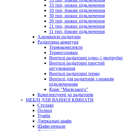
33 тип, нижнє підключення
10 тип, бокове підключення
30 тип, нижнє підключення
20 тип, нижнє підключення
21 тип, нижнє підключення
11 тип, бокове підключення
Алюмінієві радіатори
Радіаторна арматура
Термокомплекти
Термоголовки
Вентилі радіаторні одно- і двотрубні
Вентилі радіаторні простий
регулювання
Вентилі радіаторні термо
Вентилі для радіаторів з нижнім
підключенням
Кран "Маєвського"
Комплектуючі до радіаторів
МЕБЛІ ДЛЯ ВАННОЇ КІМНАТИ
Стелажі
Полиці
Тумби
Дзеркальні шафи
Шафи-пенали