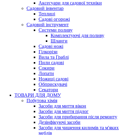
Аксесуари для садової техніки
Садовий інвентар
Теплиці
Садові огорожі
Садовий інструмент
Системи поливу
Комплектуючі для поливу
Шланги
Садові ножі
Гілкорізи
Вила та Граблі
Пили садові
Сокири
Лопати
Ножиці садові
Обприскувачі
Секатори
ТОВАРИ ДЛЯ ДОМУ
Побутова хімія
Засоби для миття вікон
Засоби для миття підлог
Засоби для прибирання після ремонту
Дезінфікуючі засоби
Засоби для чищення килимів та м'яких
меблів