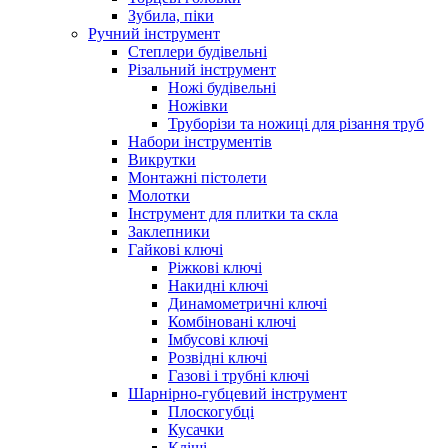
Зубила, піки
Ручний інструмент
Степлери будівельні
Різальний інструмент
Ножі будівельні
Ножівки
Труборізи та ножиці для різання труб
Набори інструментів
Викрутки
Монтажні пістолети
Молотки
Інструмент для плитки та скла
Заклепники
Гайкові ключі
Ріжкові ключі
Накидні ключі
Динамометричні ключі
Комбіновані ключі
Імбусові ключі
Розвідні ключі
Газові і трубні ключі
Шарнірно-губцевий інструмент
Плоскогубцi
Кусачки
Кліщі