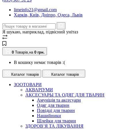
limeinfo21@gmail.com
Харків, Київ, Дніпро, Одеса, Львів
Я шукаю, наприклад,
підвісний унітаз
0
Товарів,
на
0
грн.
В кошику немає товарів :(
Каталог товарів
Каталог товарів
ЗООТОВАРИ
АКВАРІУМИ
АКСЕСУАРЫ ТА ОДЯГ ДЛЯ ТВАРИН
Амуніція та аксесуари
Одяг для тварин
Повідці для тварин
Нашийники
Шлейки для тварин
ЗДОРОВ’Я ТА ЛІКУВАННЯ