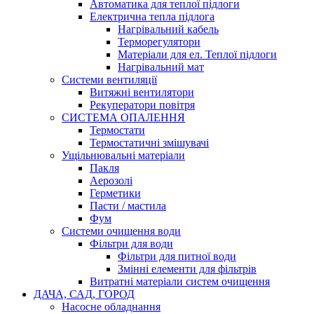
Автоматика для теплої підлоги
Електрична тепла підлога
Нагрівальний кабель
Терморегулятори
Матеріали для ел. Теплої підлоги
Нагрівальний мат
Системи вентиляції
Витяжні вентилятори
Рекуператори повітря
СИСТЕМА ОПАЛЕННЯ
Термостати
Термостатичні змішувачі
Ущільнювальні матеріали
Пакля
Аерозолі
Герметики
Пасти / мастила
Фум
Системи очищення води
Фільтри для води
Фільтри для питної води
Змінні елементи для фільтрів
Витратні матеріали систем очищення
ДАЧА, САД, ГОРОД
Насосне обладнання