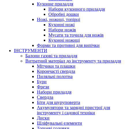
Кухонне приладдя
Набори кухонного приладдя
Обробні дошки
Ножі, ножиці, топірці
Кухонні ножі
Набори ножів
Мусати та точила для ножів
Кухонні ножиці
Форми та противні для випічки
ІНСТРУМЕНТИ
Балони газові та приладдя
Витратний матеріал до інструменту та приладдя
Мітчики та плашки
Корончасті свердла
Пиляльні полотна
Бури
Фрези
Набори приладдя
Свердла
Біти для шуруповерта
Акумулятори та зарядні пристрої для
інструменту і садової техніки
Диски
Шліфувальні елементи
Торцеві головки