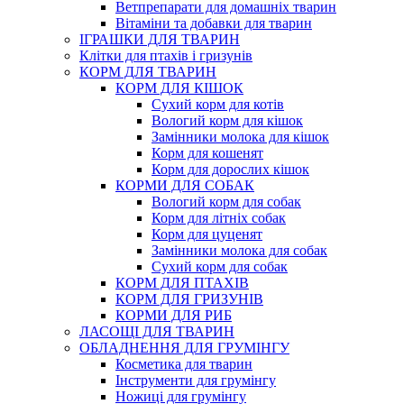
Ветпрепарати для домашніх тварин
Вітаміни та добавки для тварин
ІГРАШКИ ДЛЯ ТВАРИН
Клітки для птахів і гризунів
КОРМ ДЛЯ ТВАРИН
КОРМ ДЛЯ КІШОК
Сухий корм для котів
Вологий корм для кішок
Замінники молока для кішок
Корм для кошенят
Корм для дорослих кішок
КОРМИ ДЛЯ СОБАК
Вологий корм для собак
Корм для літніх собак
Корм для цуценят
Замінники молока для собак
Сухий корм для собак
КОРМ ДЛЯ ПТАХІВ
КОРМ ДЛЯ ГРИЗУНІВ
КОРМИ ДЛЯ РИБ
ЛАСОЩІ ДЛЯ ТВАРИН
ОБЛАДНЕННЯ ДЛЯ ГРУМІНГУ
Косметика для тварин
Інструменти для грумінгу
Ножиці для грумінгу