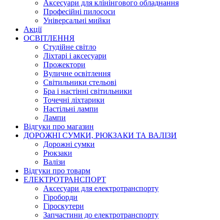
Аксесуари для клінінгового обладнання
Професійні пилососи
Універсальні мийки
Акції
ОСВІТЛЕННЯ
Студійне світло
Ліхтарі і аксесуари
Прожектори
Вуличне освітлення
Світильники стельові
Бра і настінні світильники
Точечні ліхтарики
Настільні лампи
Лампи
Відгуки про магазин
ДОРОЖНІ СУМКИ, РЮКЗАКИ ТА ВАЛІЗИ
Дорожні сумки
Рюкзаки
Валізи
Відгуки про товарм
ЕЛЕКТРОТРАНСПОРТ
Аксесуари для електротранспорту
Гіроборди
Гіроскутери
Запчастини до електротранспорту