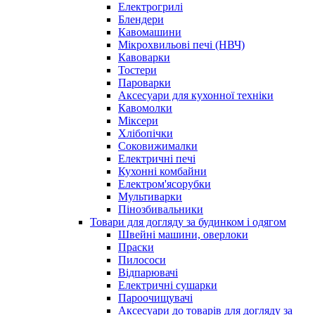
Електрогрилі
Блендери
Кавомашини
Мікрохвильові печі (НВЧ)
Кавоварки
Тостери
Пароварки
Аксесуари для кухонної техніки
Кавомолки
Міксери
Хлібопічки
Соковижималки
Електричні печі
Кухонні комбайни
Електром'ясорубки
Мультиварки
Пінозбивальники
Товари для догляду за будинком і одягом
Швейні машини, оверлоки
Праски
Пилососи
Відпарювачі
Електричні сушарки
Пароочищувачі
Аксесуари до товарів для догляду за