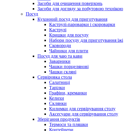
Засоби для очищення поверхонь
Засоби для догляду за побутовою технікою
Посуд
Кухонний посуд для приготування
Каструлі-пароварки і скороварки
Каструлі
Кришки для посуду
Набори посуду для приготування їжі
Сковороди
Чайники для плити
Посуд для чаю та кави
Заварники
Чашки порцелянові
Чашки скляні
Сервіровка стола
Салатниці
Тарілки
Графіни, креманки
Келихи
Склянки
Килимки для сервірування столу
Аксесуари для сервірування столу
Зберігання продуктів
Термоси та пляшки
Контейнери