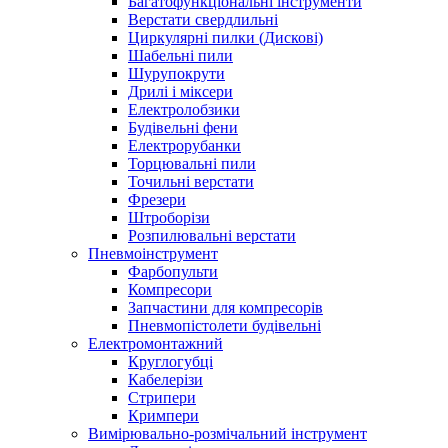
Багатофункціональні інструменти
Верстати свердлильні
Циркулярні пилки (Дискові)
Шабельні пили
Шурупокрути
Дрилі і міксери
Електролобзики
Будівельні фени
Електрорубанки
Торцювальні пили
Точильні верстати
Фрезери
Штроборізи
Розпилювальні верстати
Пневмоінструмент
Фарбопульти
Компресори
Запчастини для компресорів
Пневмопістолети будівельні
Електромонтажний
Круглогубці
Кабелерізи
Стрипери
Кримпери
Вимірювально-розмічальний інструмент