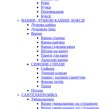
Різне
Ручки
Перемикання
Букси
ВАННИ, ДУШОВІ КАБІНИ, БОКСИ
Душова кабіна
Душовою бокс
Ванни
Ванна сталева
Ванна кам'яна
Ванна гідромасажна
Штори на ванну
Панелі для ванн
Акрилові ванни
СИФОНИ І ТРАПИ
Сифони
Донний клапан
Зливні / наливні гарнітури
Фанові труби
Трапи
Піддон
САНТЕХКЕРАМІКА
Умивальники
Врізні умивальники на стільницю
Врізні умивальники під стільницю