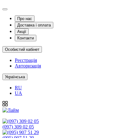
Про нас
Доставка і оплата
Акції
Контакти
Особистий кабінет
Реєстрація
Авторизація
Українська
RU
UA
(097) 309 02 05
(095) 907 51 29