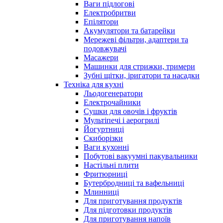
Ваги підлогові
Електробритви
Епілятори
Акумулятори та батарейки
Мережеві фільтри, адаптери та
подовжувачі
Масажери
Машинки для стрижки, тримери
Зубні щітки, іригатори та насадки
Техніка для кухні
Льодогенератори
Електрочайники
Сушки для овочів і фруктів
Мультіпечі і аерогрилі
Йогуртниці
Скиборізки
Ваги кухонні
Побутові вакуумні пакувальники
Настільні плити
Фритюрниці
Бутербродниці та вафельниці
Млинниці
Для приготування продуктів
Для підготовки продуктів
Для приготування напоїв