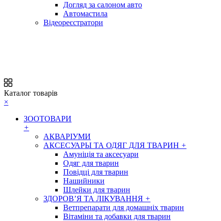
Догляд за салоном авто
Автомастила
Відеореєстратори
Каталог товарів
×
ЗООТОВАРИ
+
АКВАРІУМИ
АКСЕСУАРЫ ТА ОДЯГ ДЛЯ ТВАРИН
+
Амуніція та аксесуари
Одяг для тварин
Повідці для тварин
Нашийники
Шлейки для тварин
ЗДОРОВ’Я ТА ЛІКУВАННЯ
+
Ветпрепарати для домашніх тварин
Вітаміни та добавки для тварин