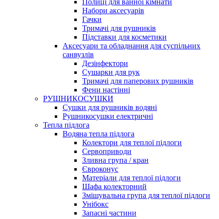
Полиці для ванної кімнати
Набори аксесуарів
Гачки
Тримачі для рушників
Підставки для косметики
Аксесуари та обладнання для суспільних
санвузлів
Дезінфектори
Сушарки для рук
Тримачі для паперових рушників
Фени настінні
РУШНИКОСУШКИ
Сушки для рушників водяні
Рушникосушки електричні
Тепла підлога
Водяна тепла підлога
Колектори для теплої підлоги
Сервоприводи
Зливна група / кран
Євроконус
Матеріали для теплої підлоги
Шафа колекторний
Змішувальна група для теплої підлоги
Унібокс
Запасні частини