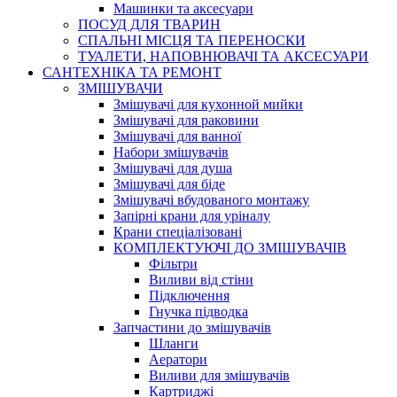
Машинки та аксесуари
ПОСУД ДЛЯ ТВАРИН
СПАЛЬНІ МІСЦЯ ТА ПЕРЕНОСКИ
ТУАЛЕТИ, НАПОВНЮВАЧІ ТА АКСЕСУАРИ
САНТЕХНІКА ТА РЕМОНТ
ЗМІШУВАЧИ
Змішувачі для кухонной мийки
Змішувачі для раковини
Змішувачі для ванної
Набори змішувачів
Змішувачі для душа
Змішувачі для біде
Змішувачі вбудованого монтажу
Запірні крани для уріналу
Крани спеціалізовані
КОМПЛЕКТУЮЧІ ДО ЗМІШУВАЧІВ
Фільтри
Виливи від стіни
Підключення
Гнучка підводка
Запчастини до змішувачів
Шланги
Аератори
Виливи для змішувачів
Картриджі