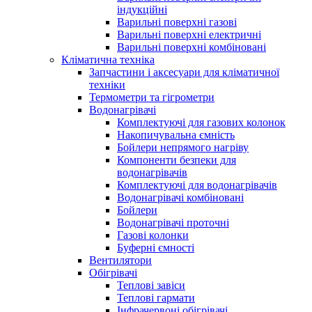
індукційні
Варильні поверхні газові
Варильні поверхні електричні
Варильні поверхні комбіновані
Кліматична техніка
Запчастини і аксесуари для кліматичної
техніки
Термометри та гігрометри
Водонагрівачі
Комплектуючі для газових колонок
Накопичувальна ємність
Бойлери непрямого нагріву
Компоненти безпеки для
водонагрівачів
Комплектуючі для водонагрівачів
Водонагрівачі комбіновані
Бойлери
Водонагрівачі проточні
Газові колонки
Буферні ємності
Вентилятори
Обігрівачі
Теплові завіси
Теплові гармати
Інфрачервоні обігрівачі