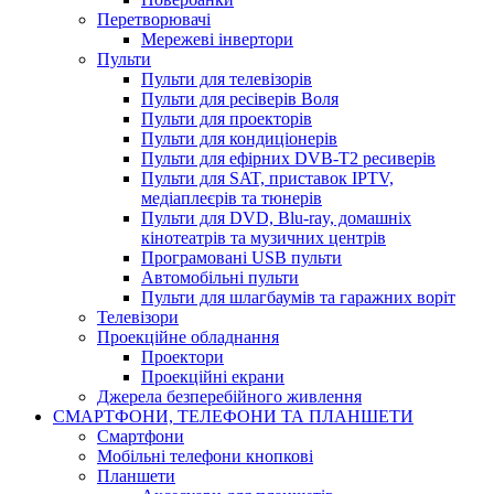
Перетворювачі
Мережеві інвертори
Пульти
Пульти для телевізорів
Пульти для ресіверів Воля
Пульти для проекторів
Пульти для кондиціонерів
Пульти для ефірних DVB-T2 ресиверів
Пульти для SAT, приставок IPTV,
медіаплеєрів та тюнерів
Пульти для DVD, Blu-ray, домашніх
кінотеатрів та музичних центрів
Програмовані USB пульти
Автомобільні пульти
Пульти для шлагбаумів та гаражних воріт
Телевізори
Проекційне обладнання
Проектори
Проекційні екрани
Джерела безперебійного живлення
СМАРТФОНИ, ТЕЛЕФОНИ ТА ПЛАНШЕТИ
Смартфони
Мобільні телефони кнопкові
Планшети