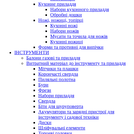
Кухонне приладдя
Набори кухонного приладдя
Обробні дошки
Ножі, ножиці, топірці
Кухонні ножі
Набори ножів
Мусати та точила для ножів
Кухонні ножиці
Форми та противні для випічки
ІНСТРУМЕНТИ
Балони газові та приладдя
Витратний матеріал до інструменту та приладдя
Мітчики та плашки
Корончасті свердла
Пиляльні полотна
Бури
Фрези
Набори приладдя
Свердла
Біти для шуруповерта
Акумулятори та зарядні пристрої для
інструменту і садової техніки
Диски
Шліфувальні елементи
Торцеві головки