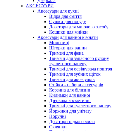
Дзеркала
АКСЕСУАРИ
Аксесуари для кухні
Відра для сміття
Сушки для посуду
Дозатори для миючого засобу
Кошики для мийки
Аксесуари для ванної кімнати
Мильниці
Шторки для ванни
Тримачі для фена
Тримачі для запасного рулону
туалетного паперу
Тримачі для освіжувача повітря
Тримачі для зубних щіток
Тримачі для аксесуарів
Стійки - набори аксесуарів
Корзина для білизни
Килимки для ванної
Дзеркала косметичні
Тримачі для туалетного паперу
Йоржики для унітазу
Поручні
Дозатори рідкого мила
Склянки