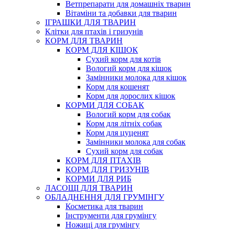
Ветпрепарати для домашніх тварин
Вітаміни та добавки для тварин
ІГРАШКИ ДЛЯ ТВАРИН
Клітки для птахів і гризунів
КОРМ ДЛЯ ТВАРИН
КОРМ ДЛЯ КІШОК
Сухий корм для котів
Вологий корм для кішок
Замінники молока для кішок
Корм для кошенят
Корм для дорослих кішок
КОРМИ ДЛЯ СОБАК
Вологий корм для собак
Корм для літніх собак
Корм для цуценят
Замінники молока для собак
Сухий корм для собак
КОРМ ДЛЯ ПТАХІВ
КОРМ ДЛЯ ГРИЗУНІВ
КОРМИ ДЛЯ РИБ
ЛАСОЩІ ДЛЯ ТВАРИН
ОБЛАДНЕННЯ ДЛЯ ГРУМІНГУ
Косметика для тварин
Інструменти для грумінгу
Ножиці для грумінгу