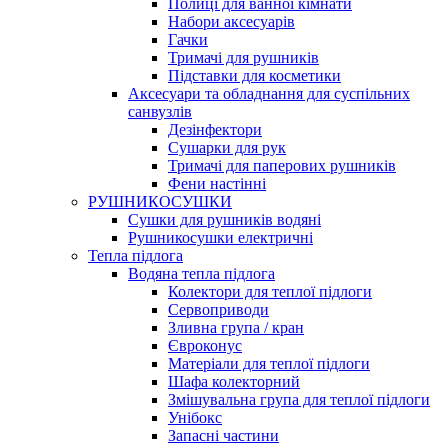
Полиці для ванної кімнати
Набори аксесуарів
Гачки
Тримачі для рушників
Підставки для косметики
Аксесуари та обладнання для суспільних
санвузлів
Дезінфектори
Сушарки для рук
Тримачі для паперових рушників
Фени настінні
РУШНИКОСУШКИ
Сушки для рушників водяні
Рушникосушки електричні
Тепла підлога
Водяна тепла підлога
Колектори для теплої підлоги
Сервоприводи
Зливна група / кран
Євроконус
Матеріали для теплої підлоги
Шафа колекторний
Змішувальна група для теплої підлоги
Унібокс
Запасні частини