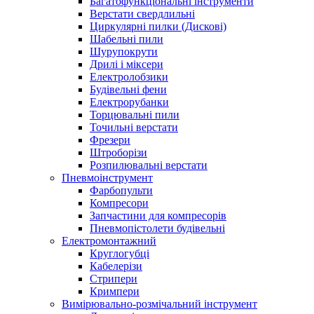
Багатофункціональні інструменти
Верстати свердлильні
Циркулярні пилки (Дискові)
Шабельні пили
Шурупокрути
Дрилі і міксери
Електролобзики
Будівельні фени
Електрорубанки
Торцювальні пили
Точильні верстати
Фрезери
Штроборізи
Розпилювальні верстати
Пневмоінструмент
Фарбопульти
Компресори
Запчастини для компресорів
Пневмопістолети будівельні
Електромонтажний
Круглогубці
Кабелерізи
Стрипери
Кримпери
Вимірювально-розмічальний інструмент