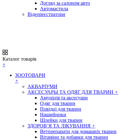
Догляд за салоном авто
Автомастила
Відеореєстратори
Каталог товарів
×
ЗООТОВАРИ
+
АКВАРІУМИ
АКСЕСУАРЫ ТА ОДЯГ ДЛЯ ТВАРИН
+
Амуніція та аксесуари
Одяг для тварин
Повідці для тварин
Нашийники
Шлейки для тварин
ЗДОРОВ’Я ТА ЛІКУВАННЯ
+
Ветпрепарати для домашніх тварин
Вітаміни та добавки для тварин