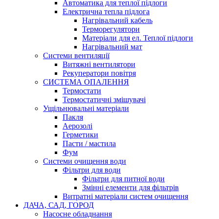
Автоматика для теплої підлоги
Електрична тепла підлога
Нагрівальний кабель
Терморегулятори
Матеріали для ел. Теплої підлоги
Нагрівальний мат
Системи вентиляції
Витяжні вентилятори
Рекуператори повітря
СИСТЕМА ОПАЛЕННЯ
Термостати
Термостатичні змішувачі
Ущільнювальні матеріали
Пакля
Аерозолі
Герметики
Пасти / мастила
Фум
Системи очищення води
Фільтри для води
Фільтри для питної води
Змінні елементи для фільтрів
Витратні матеріали систем очищення
ДАЧА, САД, ГОРОД
Насосне обладнання