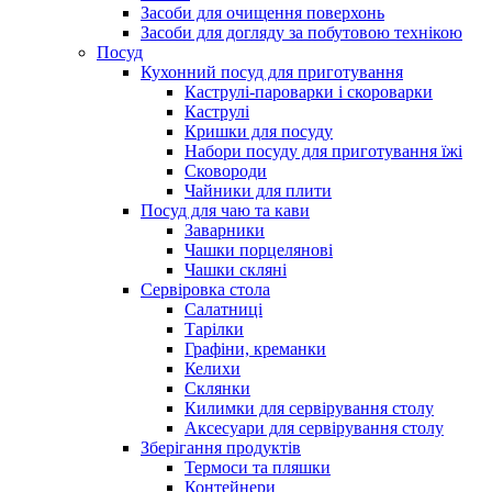
Засоби для очищення поверхонь
Засоби для догляду за побутовою технікою
Посуд
Кухонний посуд для приготування
Каструлі-пароварки і скороварки
Каструлі
Кришки для посуду
Набори посуду для приготування їжі
Сковороди
Чайники для плити
Посуд для чаю та кави
Заварники
Чашки порцелянові
Чашки скляні
Сервіровка стола
Салатниці
Тарілки
Графіни, креманки
Келихи
Склянки
Килимки для сервірування столу
Аксесуари для сервірування столу
Зберігання продуктів
Термоси та пляшки
Контейнери