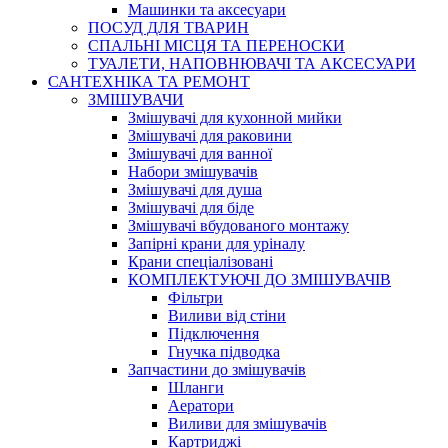
Машинки та аксесуари
ПОСУД ДЛЯ ТВАРИН
СПАЛЬНІ МІСЦЯ ТА ПЕРЕНОСКИ
ТУАЛЕТИ, НАПОВНЮВАЧІ ТА АКСЕСУАРИ
САНТЕХНІКА ТА РЕМОНТ
ЗМІШУВАЧИ
Змішувачі для кухонной мийки
Змішувачі для раковини
Змішувачі для ванної
Набори змішувачів
Змішувачі для душа
Змішувачі для біде
Змішувачі вбудованого монтажу
Запірні крани для уріналу
Крани спеціалізовані
КОМПЛЕКТУЮЧІ ДО ЗМІШУВАЧІВ
Фільтри
Виливи від стіни
Підключення
Гнучка підводка
Запчастини до змішувачів
Шланги
Аератори
Виливи для змішувачів
Картриджі