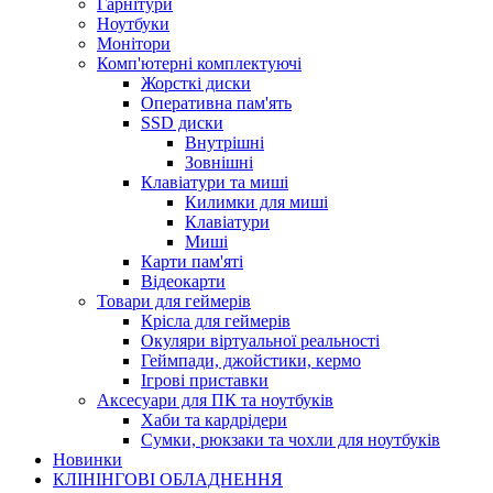
Гарнітури
Ноутбуки
Монітори
Комп'ютерні комплектуючі
Жорсткі диски
Оперативна пам'ять
SSD диски
Внутрішні
Зовнішні
Клавіатури та миші
Килимки для миші
Клавіатури
Миші
Карти пам'яті
Відеокарти
Товари для геймерів
Крісла для геймерів
Окуляри віртуальної реальності
Геймпади, джойстики, кермо
Ігрові приставки
Аксесуари для ПК та ноутбуків
Хаби та кардрідери
Сумки, рюкзаки та чохли для ноутбуків
Новинки
КЛІНІНГОВІ ОБЛАДНЕННЯ