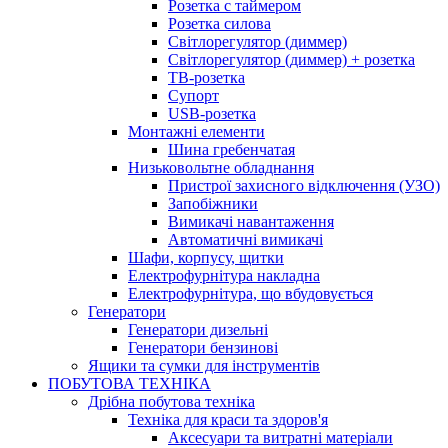
Розетка с таймером
Розетка силова
Світлорегулятор (диммер)
Світлорегулятор (диммер) + розетка
ТВ-розетка
Супорт
USB-розетка
Монтажні елементи
Шина гребенчатая
Низьковольтне обладнання
Пристрої захисного відключення (УЗО)
Запобіжники
Вимикачі навантаження
Автоматичні вимикачі
Шафи, корпусу, щитки
Електрофурнітура накладна
Електрофурнітура, що вбудовується
Генератори
Генератори дизельні
Генератори бензинові
Ящики та сумки для інструментів
ПОБУТОВА ТЕХНІКА
Дрібна побутова техніка
Техніка для краси та здоров'я
Аксесуари та витратні матеріали