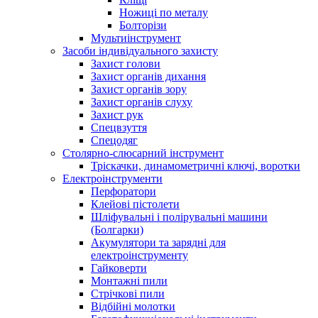
Ножиці по металу
Болторізи
Мультиінструмент
Засоби індивідуального захисту
Захист голови
Захист органів дихання
Захист органів зору
Захист органів слуху
Захист рук
Спецвзуття
Спецодяг
Столярно-слюсарний інструмент
Тріскачки, динамометричні ключі, воротки
Електроінструменти
Перфоратори
Клейові пістолети
Шліфувальні і полірувальні машини
(Болгарки)
Акумулятори та зарядні для
електроінструменту
Гайковерти
Монтажні пили
Стрічкові пили
Відбійні молотки