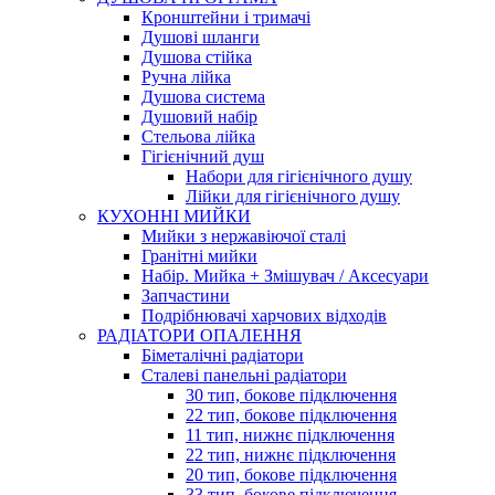
Кронштейни і тримачі
Душові шланги
Душова стійка
Ручна лійка
Душова система
Душовий набір
Стельова лійка
Гігієнічний душ
Набори для гігієнічного душу
Лійки для гігієнічного душу
КУХОННІ МИЙКИ
Мийки з нержавіючої сталі
Гранітні мийки
Набір. Мийка + Змішувач / Аксесуари
Запчастини
Подрібнювачі харчових відходів
РАДІАТОРИ ОПАЛЕННЯ
Біметалічні радіатори
Сталеві панельні радіатори
30 тип, бокове підключення
22 тип, бокове підключення
11 тип, нижнє підключення
22 тип, нижнє підключення
20 тип, бокове підключення
33 тип, бокове підключення