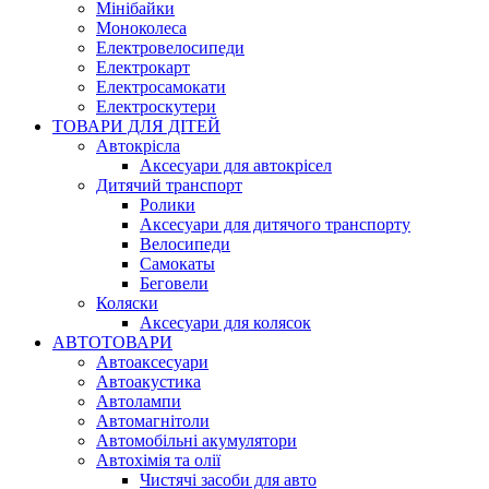
Мінібайки
Моноколеса
Електровелосипеди
Електрокарт
Електросамокати
Електроскутери
ТОВАРИ ДЛЯ ДІТЕЙ
Автокрісла
Аксесуари для автокрісел
Дитячий транспорт
Ролики
Аксесуари для дитячого транспорту
Велосипеди
Самокаты
Беговели
Коляски
Аксесуари для колясок
АВТОТОВАРИ
Автоаксесуари
Автоакустика
Автолампи
Автомагнітоли
Автомобільні акумулятори
Автохімія та олії
Чистячі засоби для авто