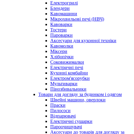
Електрогрилі
Блендери
Кавомашини
Мікрохвильові печі (НВЧ)
Кавоварки
Тостери
Пароварки
Аксесуари для кухонної техніки
Кавомолки
Міксери
Хлібопічки
Соковижималки
Електричні печі
Кухонні комбайни
Електром'ясорубки
Мультиварки
Пінозбивальники
Товари для догляду за будинком і одягом
Швейні машини, оверлоки
Праски
Пилососи
Відпарювачі
Електричні сушарки
Пароочищувачі
Аксесуари до товарів для догляду за