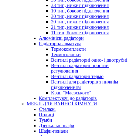
33 тип, нижнє підключення
10 тип, бокове підключення
30 тип, нижнє підключення
20 тип, нижнє підключення
21 тип, нижнє підключення
11 тип, бокове підключення
Алюмінієві радіатори
Радіаторна арматура
Термокомплекти
Термоголовки
Вентилі радіаторні одно- і двотрубні
Вентилі радіаторні простий
регулювання
Вентилі радіаторні термо
Вентилі для радіаторів з нижнім
підключенням
Кран "Маєвського"
Комплектуючі до радіаторів
МЕБЛІ ДЛЯ ВАННОЇ КІМНАТИ
Стелажі
Полиці
Тумби
Дзеркальні шафи
Шафи-пенали