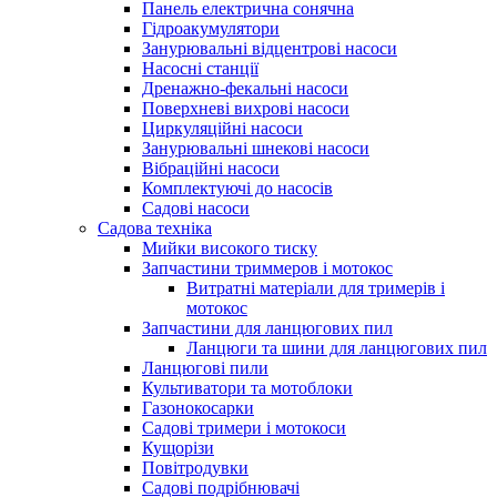
Панель електрична сонячна
Гідроакумулятори
Занурювальні відцентрові насоси
Насосні станції
Дренажно-фекальні насоси
Поверхневі вихрові насоси
Циркуляційні насоси
Занурювальні шнекові насоси
Вібраційні насоси
Комплектуючі до насосів
Cадові насоси
Садова техніка
Мийки високого тиску
Запчастини триммеров і мотокос
Витратні матеріали для тримерів і
мотокос
Запчастини для ланцюгових пил
Ланцюги та шини для ланцюгових пил
Ланцюгові пили
Культиватори та мотоблоки
Газонокосарки
Садові тримери і мотокоси
Кущорізи
Повітродувки
Садові подрібнювачі