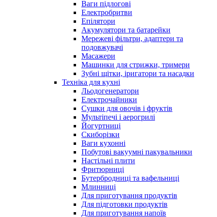
Ваги підлогові
Електробритви
Епілятори
Акумулятори та батарейки
Мережеві фільтри, адаптери та
подовжувачі
Масажери
Машинки для стрижки, тримери
Зубні щітки, іригатори та насадки
Техніка для кухні
Льодогенератори
Електрочайники
Сушки для овочів і фруктів
Мультіпечі і аерогрилі
Йогуртниці
Скиборізки
Ваги кухонні
Побутові вакуумні пакувальники
Настільні плити
Фритюрниці
Бутербродниці та вафельниці
Млинниці
Для приготування продуктів
Для підготовки продуктів
Для приготування напоїв