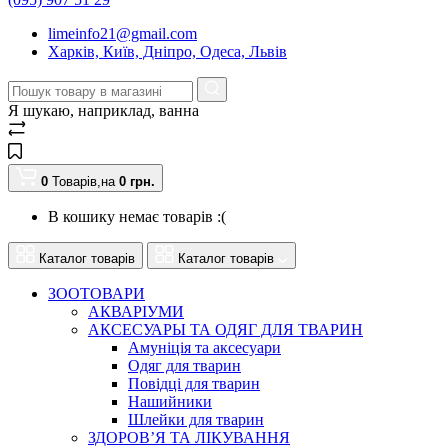
limeinfo21@gmail.com
Харків, Київ, Дніпро, Одеса, Львів
Я шукаю, наприклад,
ванна
0
Товарів,
на
0
грн.
В кошику немає товарів :(
Каталог товарів
Каталог товарів
ЗООТОВАРИ
АКВАРІУМИ
АКСЕСУАРЫ ТА ОДЯГ ДЛЯ ТВАРИН
Амуніція та аксесуари
Одяг для тварин
Повідці для тварин
Нашийники
Шлейки для тварин
ЗДОРОВ’Я ТА ЛІКУВАННЯ