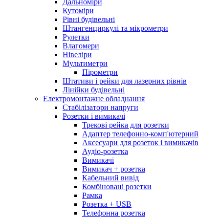
Дальноміри
Кутоміри
Рівні будівельні
Штангенциркулі та мікрометри
Рулетки
Влагомери
Нівеліри
Мультиметри
Пірометри
Штативи і рейки для лазерних рівнів
Лінійки будівельні
Електромонтажне обладнання
Стабілізатори напруги
Розетки і вимикачі
Трекові рейка для розетки
Адаптер телефонно-комп'ютерний
Аксесуари для розеток і вимикачів
Аудіо-розетка
Вимикачі
Вимикач + розетка
Кабельний вивід
Комбіновані розетки
Рамка
Розетка + USB
Телефонна розетка