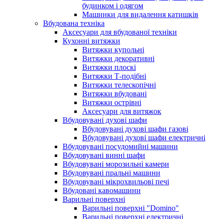
будинком і одягом
Машинки для видалення катишків
Вбудована техніка
Аксесуари для вбудованої техніки
Кухонні витяжки
Витяжки купольні
Витяжки декоративні
Витяжки плоскі
Витяжки Т-подібні
Витяжки телескопічні
Витяжки вбудовані
Витяжки острівні
Аксесуари для витяжок
Вбудовувані духові шафи
Вбудовувані духові шафи газові
Вбудовувані духові шафи електричні
Вбудовувані посудомийні машини
Вбудовувані винні шафи
Вбудовувані морозильні камери
Вбудовувані пральні машини
Вбудовувані мікрохвильові печі
Вбудовані кавомашини
Варильні поверхні
Варильні поверхні "Domino"
Варильні поверхні електричні