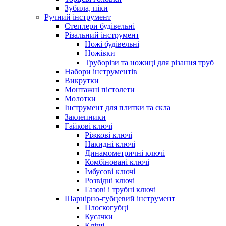
Зубила, піки
Ручний інструмент
Степлери будівельні
Різальний інструмент
Ножі будівельні
Ножівки
Труборізи та ножиці для різання труб
Набори інструментів
Викрутки
Монтажні пістолети
Молотки
Інструмент для плитки та скла
Заклепники
Гайкові ключі
Ріжкові ключі
Накидні ключі
Динамометричні ключі
Комбіновані ключі
Імбусові ключі
Розвідні ключі
Газові і трубні ключі
Шарнірно-губцевий інструмент
Плоскогубцi
Кусачки
Кліщі