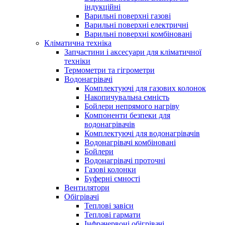
індукційні
Варильні поверхні газові
Варильні поверхні електричні
Варильні поверхні комбіновані
Кліматична техніка
Запчастини і аксесуари для кліматичної
техніки
Термометри та гігрометри
Водонагрівачі
Комплектуючі для газових колонок
Накопичувальна ємність
Бойлери непрямого нагріву
Компоненти безпеки для
водонагрівачів
Комплектуючі для водонагрівачів
Водонагрівачі комбіновані
Бойлери
Водонагрівачі проточні
Газові колонки
Буферні ємності
Вентилятори
Обігрівачі
Теплові завіси
Теплові гармати
Інфрачервоні обігрівачі