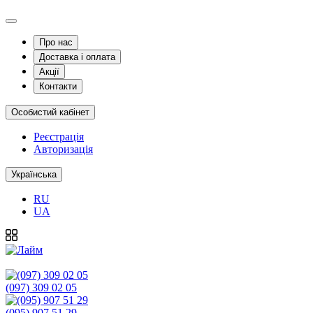
Про нас
Доставка і оплата
Акції
Контакти
Особистий кабінет
Реєстрація
Авторизація
Українська
RU
UA
(097) 309 02 05
(095) 907 51 29