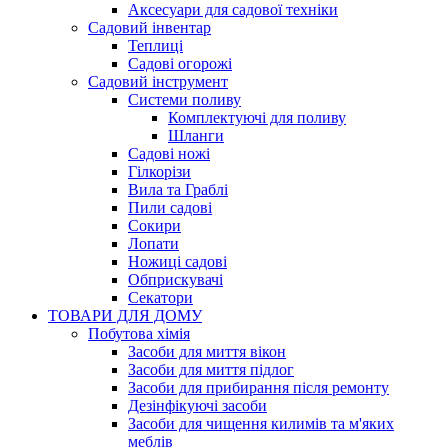
Аксесуари для садової техніки
Садовий інвентар
Теплиці
Садові огорожі
Садовий інструмент
Системи поливу
Комплектуючі для поливу
Шланги
Садові ножі
Гілкорізи
Вила та Граблі
Пили садові
Сокири
Лопати
Ножиці садові
Обприскувачі
Секатори
ТОВАРИ ДЛЯ ДОМУ
Побутова хімія
Засоби для миття вікон
Засоби для миття підлог
Засоби для прибирання після ремонту
Дезінфікуючі засоби
Засоби для чищення килимів та м'яких
меблів