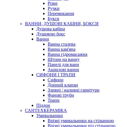
Різне
Ручки
Перемикання
Букси
ВАННИ, ДУШОВІ КАБІНИ, БОКСИ
Душова кабіна
Душовою бокс
Ванни
Ванна сталева
Ванна кам'яна
Ванна гідромасажна
Штори на ванну
Панелі для ванн
Акрилові ванни
СИФОНИ І ТРАПИ
Сифони
Донний клапан
Зливні / наливні гарнітури
Фанові труби
Трапи
Піддон
САНТЕХКЕРАМІКА
Умивальники
Врізні умивальники на стільницю
Врізні умивальники під стільницю