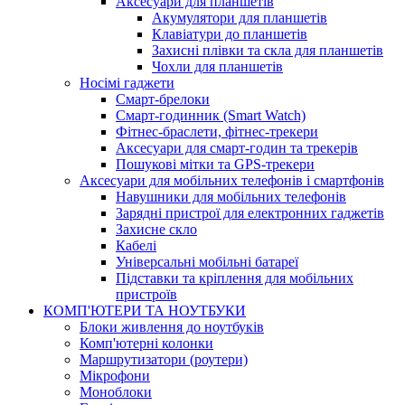
Аксесуари для планшетів
Акумулятори для планшетів
Клавіатури до планшетів
Захисні плівки та скла для планшетів
Чохли для планшетів
Носімі гаджети
Смарт-брелоки
Смарт-годинник (Smart Watch)
Фітнес-браслети, фітнес-трекери
Аксесуари для смарт-годин та трекерів
Пошукові мітки та GPS-трекери
Аксесуари для мобільних телефонів і смартфонів
Навушники для мобільних телефонів
Зарядні пристрої для електронних гаджетів
Захисне скло
Кабелі
Універсальні мобільні батареї
Підставки та кріплення для мобільних
пристроїв
КОМП'ЮТЕРИ ТА НОУТБУКИ
Блоки живлення до ноутбуків
Комп'ютерні колонки
Маршрутизатори (роутери)
Мікрофони
Моноблоки