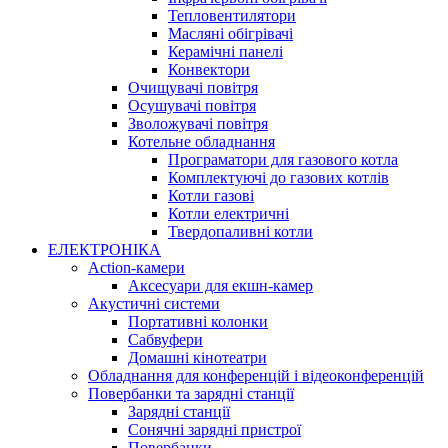
Тепловентилятори
Масляні обігрівачі
Керамічні панелі
Конвектори
Очищувачі повітря
Осушувачі повітря
Зволожувачі повітря
Котельне обладнання
Програматори для газового котла
Комплектуючі до газових котлів
Котли газові
Котли електричні
Твердопаливні котли
ЕЛЕКТРОНІКА
Action-камери
Аксесуари для екшн-камер
Акустичні системи
Портативні колонки
Сабвуфери
Домашні кінотеатри
Обладнання для конференцій і відеоконференцій
Повербанки та зарядні станції
Зарядні станції
Сонячні зарядні пристрої
Повербанки