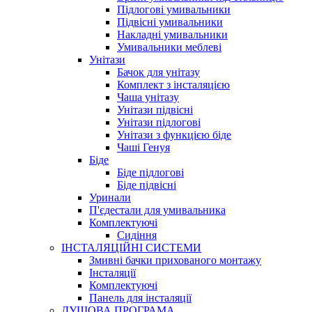
Підлогові умивальники
Підвісні умивальники
Накладні умивальники
Умивальники меблеві
Унітази
Бачок для унітазу
Комплект з інсталяцією
Чаша унітазу
Унітази підвісні
Унітази підлогові
Унітази з функцією біде
Чаші Генуя
Біде
Біде підлогові
Біде підвісні
Уринали
П'єдестали для умивальника
Комплектуючі
Сидіння
ІНСТАЛЯЦІЙНІ СИСТЕМИ
Змивні бачки прихованого монтажу
Інсталяції
Комплектуючі
Панель для інсталяції
ДУШОВА ПРОГРАМА