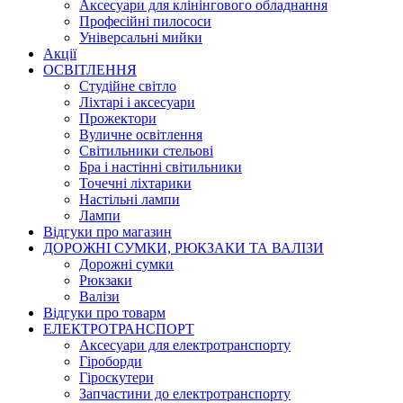
Аксесуари для клінінгового обладнання
Професійні пилососи
Універсальні мийки
Акції
ОСВІТЛЕННЯ
Студійне світло
Ліхтарі і аксесуари
Прожектори
Вуличне освітлення
Світильники стельові
Бра і настінні світильники
Точечні ліхтарики
Настільні лампи
Лампи
Відгуки про магазин
ДОРОЖНІ СУМКИ, РЮКЗАКИ ТА ВАЛІЗИ
Дорожні сумки
Рюкзаки
Валізи
Відгуки про товарм
ЕЛЕКТРОТРАНСПОРТ
Аксесуари для електротранспорту
Гіроборди
Гіроскутери
Запчастини до електротранспорту