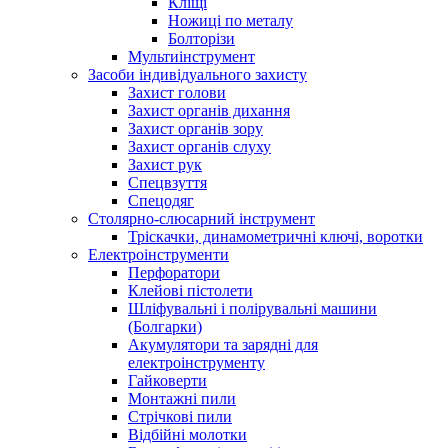
Кліщі
Ножиці по металу
Болторізи
Мультиінструмент
Засоби індивідуального захисту
Захист голови
Захист органів дихання
Захист органів зору
Захист органів слуху
Захист рук
Спецвзуття
Спецодяг
Столярно-слюсарний інструмент
Тріскачки, динамометричні ключі, воротки
Електроінструменти
Перфоратори
Клейові пістолети
Шліфувальні і полірувальні машини
(Болгарки)
Акумулятори та зарядні для
електроінструменту
Гайковерти
Монтажні пили
Стрічкові пили
Відбійні молотки