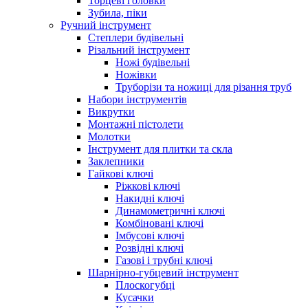
Торцеві головки
Зубила, піки
Ручний інструмент
Степлери будівельні
Різальний інструмент
Ножі будівельні
Ножівки
Труборізи та ножиці для різання труб
Набори інструментів
Викрутки
Монтажні пістолети
Молотки
Інструмент для плитки та скла
Заклепники
Гайкові ключі
Ріжкові ключі
Накидні ключі
Динамометричні ключі
Комбіновані ключі
Імбусові ключі
Розвідні ключі
Газові і трубні ключі
Шарнірно-губцевий інструмент
Плоскогубцi
Кусачки