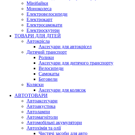
Мінібайки
Моноколеса
Електровелосипеди
Електрокарт
Електросамокати
Електроскутери
ТОВАРИ ДЛЯ ДІТЕЙ
Автокрісла
Аксесуари для автокрісел
Дитячий транспорт
Ролики
Аксесуари для дитячого транспорту
Велосипеди
Самокаты
Беговели
Коляски
Аксесуари для колясок
АВТОТОВАРИ
Автоаксесуари
Автоакустика
Автолампи
Автомагнітоли
Автомобільні акумулятори
Автохімія та олії
Чистячі засоби для авто