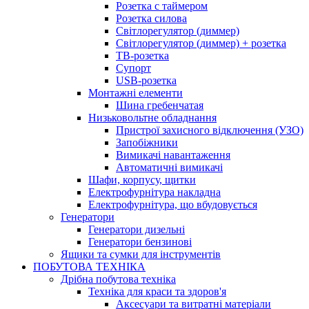
Розетка с таймером
Розетка силова
Світлорегулятор (диммер)
Світлорегулятор (диммер) + розетка
ТВ-розетка
Супорт
USB-розетка
Монтажні елементи
Шина гребенчатая
Низьковольтне обладнання
Пристрої захисного відключення (УЗО)
Запобіжники
Вимикачі навантаження
Автоматичні вимикачі
Шафи, корпусу, щитки
Електрофурнітура накладна
Електрофурнітура, що вбудовується
Генератори
Генератори дизельні
Генератори бензинові
Ящики та сумки для інструментів
ПОБУТОВА ТЕХНІКА
Дрібна побутова техніка
Техніка для краси та здоров'я
Аксесуари та витратні матеріали