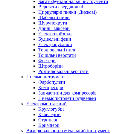
Багатофункціональні інструменти
Верстати свердлильні
Циркулярні пилки (Дискові)
Шабельні пили
Шурупокрути
Дрилі і міксери
Електролобзики
Будівельні фени
Електрорубанки
Торцювальні пили
Точильні верстати
Фрезери
Штроборізи
Розпилювальні верстати
Пневмоінструмент
Фарбопульти
Компресори
Запчастини для компресорів
Пневмопістолети будівельні
Електромонтажний
Круглогубці
Кабелерізи
Стрипери
Кримпери
Вимірювально-розмічальний інструмент