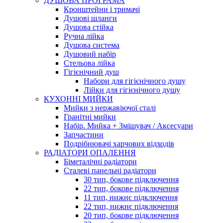
ДУШОВА ПРОГРАМА
Кронштейни і тримачі
Душові шланги
Душова стійка
Ручна лійка
Душова система
Душовий набір
Стельова лійка
Гігієнічний душ
Набори для гігієнічного душу
Лійки для гігієнічного душу
КУХОННІ МИЙКИ
Мийки з нержавіючої сталі
Гранітні мийки
Набір. Мийка + Змішувач / Аксесуари
Запчастини
Подрібнювачі харчових відходів
РАДІАТОРИ ОПАЛЕННЯ
Біметалічні радіатори
Сталеві панельні радіатори
30 тип, бокове підключення
22 тип, бокове підключення
11 тип, нижнє підключення
22 тип, нижнє підключення
20 тип, бокове підключення