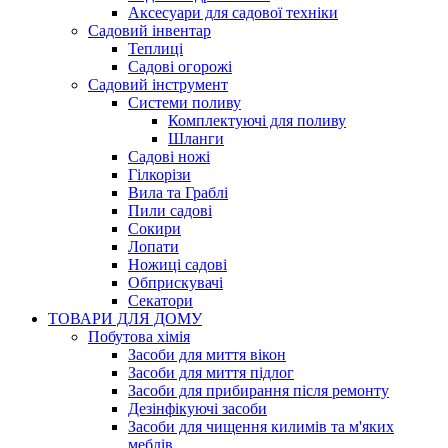
Аксесуари для садової техніки
Садовий інвентар
Теплиці
Садові огорожі
Садовий інструмент
Системи поливу
Комплектуючі для поливу
Шланги
Садові ножі
Гілкорізи
Вила та Граблі
Пили садові
Сокири
Лопати
Ножиці садові
Обприскувачі
Секатори
ТОВАРИ ДЛЯ ДОМУ
Побутова хімія
Засоби для миття вікон
Засоби для миття підлог
Засоби для прибирання після ремонту
Дезінфікуючі засоби
Засоби для чищення килимів та м'яких
меблів