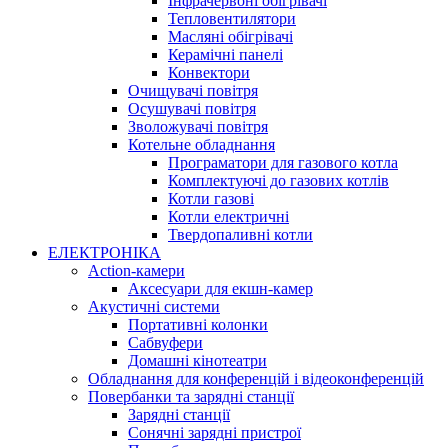
Інфрачервоні обігрівачі
Тепловентилятори
Масляні обігрівачі
Керамічні панелі
Конвектори
Очищувачі повітря
Осушувачі повітря
Зволожувачі повітря
Котельне обладнання
Програматори для газового котла
Комплектуючі до газових котлів
Котли газові
Котли електричні
Твердопаливні котли
ЕЛЕКТРОНІКА
Action-камери
Аксесуари для екшн-камер
Акустичні системи
Портативні колонки
Сабвуфери
Домашні кінотеатри
Обладнання для конференцій і відеоконференцій
Повербанки та зарядні станції
Зарядні станції
Сонячні зарядні пристрої