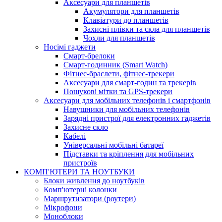
Аксесуари для планшетів
Акумулятори для планшетів
Клавіатури до планшетів
Захисні плівки та скла для планшетів
Чохли для планшетів
Носімі гаджети
Смарт-брелоки
Смарт-годинник (Smart Watch)
Фітнес-браслети, фітнес-трекери
Аксесуари для смарт-годин та трекерів
Пошукові мітки та GPS-трекери
Аксесуари для мобільних телефонів і смартфонів
Навушники для мобільних телефонів
Зарядні пристрої для електронних гаджетів
Захисне скло
Кабелі
Універсальні мобільні батареї
Підставки та кріплення для мобільних
пристроїв
КОМП'ЮТЕРИ ТА НОУТБУКИ
Блоки живлення до ноутбуків
Комп'ютерні колонки
Маршрутизатори (роутери)
Мікрофони
Моноблоки