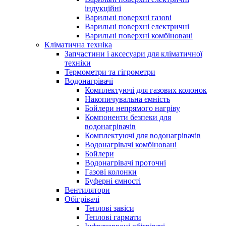
індукційні
Варильні поверхні газові
Варильні поверхні електричні
Варильні поверхні комбіновані
Кліматична техніка
Запчастини і аксесуари для кліматичної
техніки
Термометри та гігрометри
Водонагрівачі
Комплектуючі для газових колонок
Накопичувальна ємність
Бойлери непрямого нагріву
Компоненти безпеки для
водонагрівачів
Комплектуючі для водонагрівачів
Водонагрівачі комбіновані
Бойлери
Водонагрівачі проточні
Газові колонки
Буферні ємності
Вентилятори
Обігрівачі
Теплові завіси
Теплові гармати