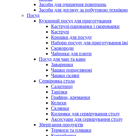
Засоби для очищення поверхонь
Засоби для догляду за побутовою технікою
Посуд
Кухонний посуд для приготування
Каструлі-пароварки і скороварки
Каструлі
Кришки для посуду
Набори посуду для приготування їжі
Сковороди
Чайники для плити
Посуд для чаю та кави
Заварники
Чашки порцелянові
Чашки скляні
Сервіровка стола
Салатниці
Тарілки
Графіни, креманки
Келихи
Склянки
Килимки для сервірування столу
Аксесуари для сервірування столу
Зберігання продуктів
Термоси та пляшки
Контейнери