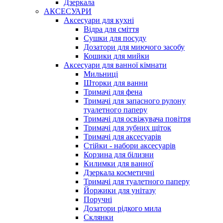
Дзеркала
АКСЕСУАРИ
Аксесуари для кухні
Відра для сміття
Сушки для посуду
Дозатори для миючого засобу
Кошики для мийки
Аксесуари для ванної кімнати
Мильниці
Шторки для ванни
Тримачі для фена
Тримачі для запасного рулону
туалетного паперу
Тримачі для освіжувача повітря
Тримачі для зубних щіток
Тримачі для аксесуарів
Стійки - набори аксесуарів
Корзина для білизни
Килимки для ванної
Дзеркала косметичні
Тримачі для туалетного паперу
Йоржики для унітазу
Поручні
Дозатори рідкого мила
Склянки