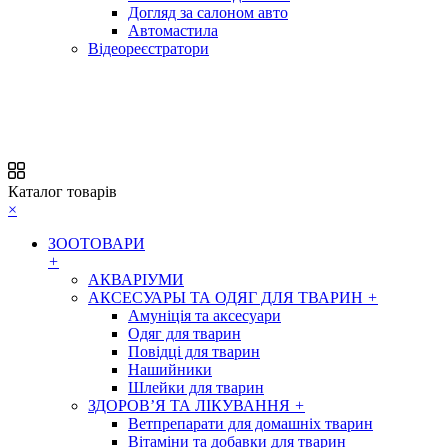
Догляд за салоном авто
Автомастила
Відеореєстратори
Каталог товарів
×
ЗООТОВАРИ
+
АКВАРІУМИ
АКСЕСУАРЫ ТА ОДЯГ ДЛЯ ТВАРИН
+
Амуніція та аксесуари
Одяг для тварин
Повідці для тварин
Нашийники
Шлейки для тварин
ЗДОРОВ’Я ТА ЛІКУВАННЯ
+
Ветпрепарати для домашніх тварин
Вітаміни та добавки для тварин