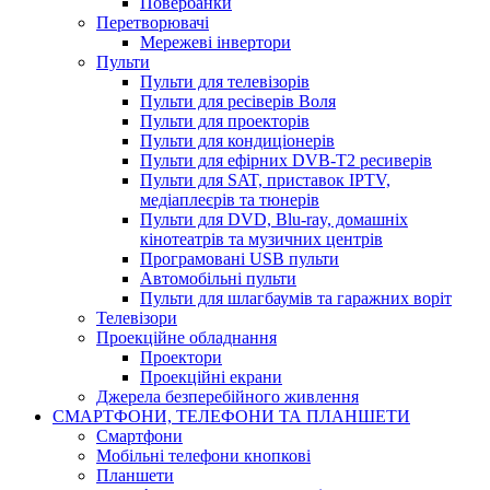
Повербанки
Перетворювачі
Мережеві інвертори
Пульти
Пульти для телевізорів
Пульти для ресіверів Воля
Пульти для проекторів
Пульти для кондиціонерів
Пульти для ефірних DVB-T2 ресиверів
Пульти для SAT, приставок IPTV,
медіаплеєрів та тюнерів
Пульти для DVD, Blu-ray, домашніх
кінотеатрів та музичних центрів
Програмовані USB пульти
Автомобільні пульти
Пульти для шлагбаумів та гаражних воріт
Телевізори
Проекційне обладнання
Проектори
Проекційні екрани
Джерела безперебійного живлення
СМАРТФОНИ, ТЕЛЕФОНИ ТА ПЛАНШЕТИ
Смартфони
Мобільні телефони кнопкові
Планшети