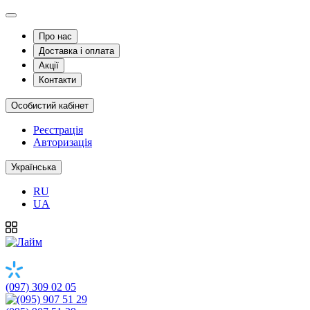
Про нас
Доставка і оплата
Акції
Контакти
Особистий кабінет
Реєстрація
Авторизація
Українська
RU
UA
(097) 309 02 05