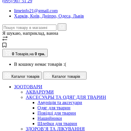
(095) 907 51 29
limeinfo21@gmail.com
Харків, Київ, Дніпро, Одеса, Львів
Я шукаю, наприклад,
ванна
0
Товарів,
на
0
грн.
В кошику немає товарів :(
Каталог товарів
Каталог товарів
ЗООТОВАРИ
АКВАРІУМИ
АКСЕСУАРЫ ТА ОДЯГ ДЛЯ ТВАРИН
Амуніція та аксесуари
Одяг для тварин
Повідці для тварин
Нашийники
Шлейки для тварин
ЗДОРОВ’Я ТА ЛІКУВАННЯ