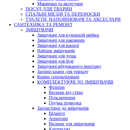
Машинки та аксесуари
ПОСУД ДЛЯ ТВАРИН
СПАЛЬНІ МІСЦЯ ТА ПЕРЕНОСКИ
ТУАЛЕТИ, НАПОВНЮВАЧІ ТА АКСЕСУАРИ
САНТЕХНІКА ТА РЕМОНТ
ЗМІШУВАЧИ
Змішувачі для кухонной мийки
Змішувачі для раковини
Змішувачі для ванної
Набори змішувачів
Змішувачі для душа
Змішувачі для біде
Змішувачі вбудованого монтажу
Запірні крани для уріналу
Крани спеціалізовані
КОМПЛЕКТУЮЧІ ДО ЗМІШУВАЧІВ
Фільтри
Виливи від стіни
Підключення
Гнучка підводка
Запчастини до змішувачів
Шланги
Аератори
Виливи для змішувачів
Картриджі