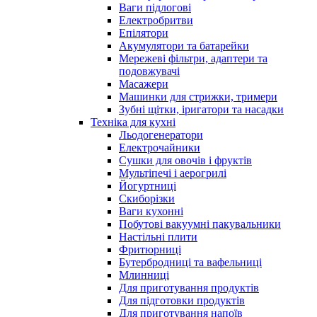
Ваги підлогові
Електробритви
Епілятори
Акумулятори та батарейки
Мережеві фільтри, адаптери та
подовжувачі
Масажери
Машинки для стрижки, тримери
Зубні щітки, іригатори та насадки
Техніка для кухні
Льодогенератори
Електрочайники
Сушки для овочів і фруктів
Мультіпечі і аерогрилі
Йогуртниці
Скиборізки
Ваги кухонні
Побутові вакуумні пакувальники
Настільні плити
Фритюрниці
Бутербродниці та вафельниці
Млинниці
Для приготування продуктів
Для підготовки продуктів
Для приготування напоїв