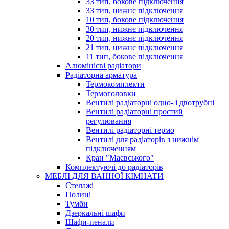
33 тип, бокове підключення
33 тип, нижнє підключення
10 тип, бокове підключення
30 тип, нижнє підключення
20 тип, нижнє підключення
21 тип, нижнє підключення
11 тип, бокове підключення
Алюмінієві радіатори
Радіаторна арматура
Термокомплекти
Термоголовки
Вентилі радіаторні одно- і двотрубні
Вентилі радіаторні простий
регулювання
Вентилі радіаторні термо
Вентилі для радіаторів з нижнім
підключенням
Кран "Маєвського"
Комплектуючі до радіаторів
МЕБЛІ ДЛЯ ВАННОЇ КІМНАТИ
Стелажі
Полиці
Тумби
Дзеркальні шафи
Шафи-пенали