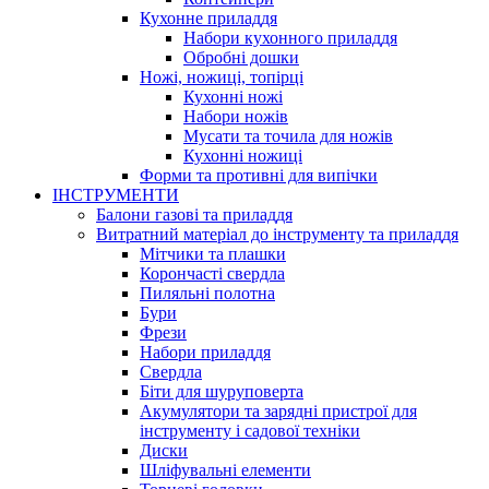
Кухонне приладдя
Набори кухонного приладдя
Обробні дошки
Ножі, ножиці, топірці
Кухонні ножі
Набори ножів
Мусати та точила для ножів
Кухонні ножиці
Форми та противні для випічки
ІНСТРУМЕНТИ
Балони газові та приладдя
Витратний матеріал до інструменту та приладдя
Мітчики та плашки
Корончасті свердла
Пиляльні полотна
Бури
Фрези
Набори приладдя
Свердла
Біти для шуруповерта
Акумулятори та зарядні пристрої для
інструменту і садової техніки
Диски
Шліфувальні елементи