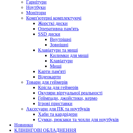
Гарнітури
Ноутбуки
Монітори
Комп'ютерні комплектуючі
Жорсткі диски
Оперативна пам'ять
SSD диски
Внутрішні
Зовнішні
Клавіатури та миші
Килимки для миші
Клавіатури
Миші
Карти пам'яті
Відеокарти
Товари для геймерів
Крісла для геймерів
Окуляри віртуальної реальності
Геймпади, джойстики, кермо
Ігрові приставки
Аксесуари для ПК та ноутбуків
Хаби та кардрідери
Сумки, рюкзаки та чохли для ноутбуків
Новинки
КЛІНІНГОВІ ОБЛАДНЕННЯ