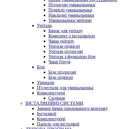
Підлогові умивальники
Підвісні умивальники
Накладні умивальники
Умивальники меблеві
Унітази
Бачок для унітазу
Комплект з інсталяцією
Чаша унітазу
Унітази підвісні
Унітази підлогові
Унітази з функцією біде
Чаші Генуя
Біде
Біде підлогові
Біде підвісні
Уринали
П'єдестали для умивальника
Комплектуючі
Сидіння
ІНСТАЛЯЦІЙНІ СИСТЕМИ
Змивні бачки прихованого монтажу
Інсталяції
Комплектуючі
Панель для інсталяції