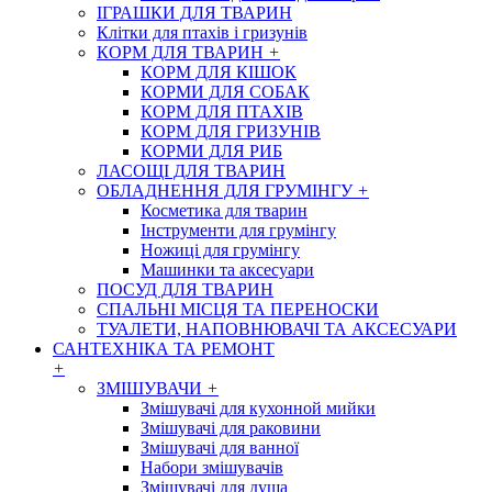
ІГРАШКИ ДЛЯ ТВАРИН
Клітки для птахів і гризунів
КОРМ ДЛЯ ТВАРИН
+
КОРМ ДЛЯ КІШОК
КОРМИ ДЛЯ СОБАК
КОРМ ДЛЯ ПТАХІВ
КОРМ ДЛЯ ГРИЗУНІВ
КОРМИ ДЛЯ РИБ
ЛАСОЩІ ДЛЯ ТВАРИН
ОБЛАДНЕННЯ ДЛЯ ГРУМІНГУ
+
Косметика для тварин
Інструменти для грумінгу
Ножиці для грумінгу
Машинки та аксесуари
ПОСУД ДЛЯ ТВАРИН
СПАЛЬНІ МІСЦЯ ТА ПЕРЕНОСКИ
ТУАЛЕТИ, НАПОВНЮВАЧІ ТА АКСЕСУАРИ
САНТЕХНІКА ТА РЕМОНТ
+
ЗМІШУВАЧИ
+
Змішувачі для кухонной мийки
Змішувачі для раковини
Змішувачі для ванної
Набори змішувачів
Змішувачі для душа