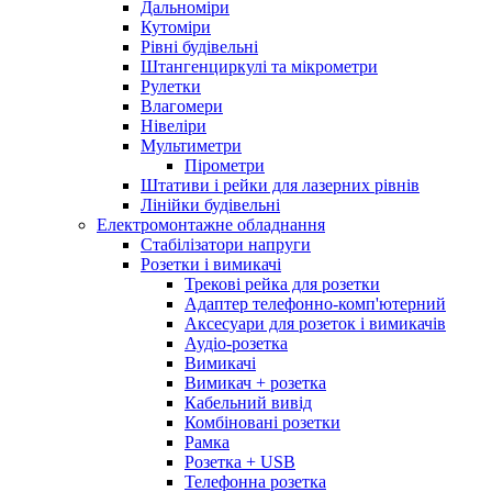
Дальноміри
Кутоміри
Рівні будівельні
Штангенциркулі та мікрометри
Рулетки
Влагомери
Нівеліри
Мультиметри
Пірометри
Штативи і рейки для лазерних рівнів
Лінійки будівельні
Електромонтажне обладнання
Стабілізатори напруги
Розетки і вимикачі
Трекові рейка для розетки
Адаптер телефонно-комп'ютерний
Аксесуари для розеток і вимикачів
Аудіо-розетка
Вимикачі
Вимикач + розетка
Кабельний вивід
Комбіновані розетки
Рамка
Розетка + USB
Телефонна розетка