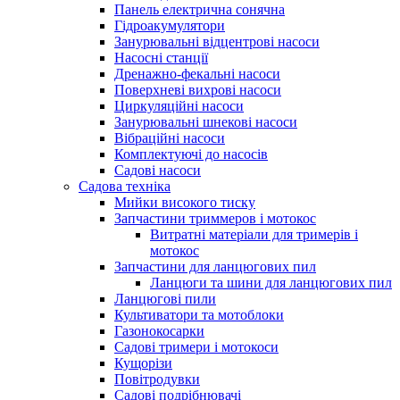
Панель електрична сонячна
Гідроакумулятори
Занурювальні відцентрові насоси
Насосні станції
Дренажно-фекальні насоси
Поверхневі вихрові насоси
Циркуляційні насоси
Занурювальні шнекові насоси
Вібраційні насоси
Комплектуючі до насосів
Cадові насоси
Садова техніка
Мийки високого тиску
Запчастини триммеров і мотокос
Витратні матеріали для тримерів і
мотокос
Запчастини для ланцюгових пил
Ланцюги та шини для ланцюгових пил
Ланцюгові пили
Культиватори та мотоблоки
Газонокосарки
Садові тримери і мотокоси
Кущорізи
Повітродувки
Садові подрібнювачі