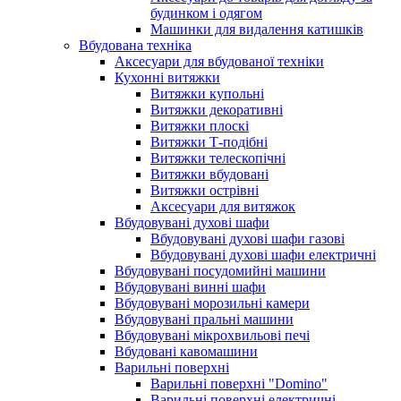
будинком і одягом
Машинки для видалення катишків
Вбудована техніка
Аксесуари для вбудованої техніки
Кухонні витяжки
Витяжки купольні
Витяжки декоративні
Витяжки плоскі
Витяжки Т-подібні
Витяжки телескопічні
Витяжки вбудовані
Витяжки острівні
Аксесуари для витяжок
Вбудовувані духові шафи
Вбудовувані духові шафи газові
Вбудовувані духові шафи електричні
Вбудовувані посудомийні машини
Вбудовувані винні шафи
Вбудовувані морозильні камери
Вбудовувані пральні машини
Вбудовувані мікрохвильові печі
Вбудовані кавомашини
Варильні поверхні
Варильні поверхні "Domino"
Варильні поверхні електричні