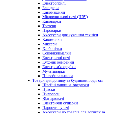
Електрогрилі
Блендери
Кавомашини
Мікрохвильові печі (НВЧ)
Кавоварки
Тостери
Пароварки
Аксесуари для кухонної техніки
Кавомолки
Міксери
Хлібопічки
Соковижималки
Електричні печі
Кухонні комбайни
Електром'ясорубки
Мультиварки
Пінозбивальники
Товари для догляду за будинком і одягом
Швейні машини, оверлоки
Праски
Пилососи
Відпарювачі
Електричні сушарки
Пароочищувачі
Аксесуари до товарів для догляду за