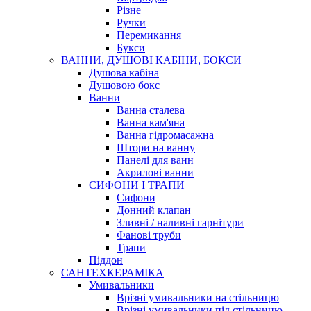
Різне
Ручки
Перемикання
Букси
ВАННИ, ДУШОВІ КАБІНИ, БОКСИ
Душова кабіна
Душовою бокс
Ванни
Ванна сталева
Ванна кам'яна
Ванна гідромасажна
Штори на ванну
Панелі для ванн
Акрилові ванни
СИФОНИ І ТРАПИ
Сифони
Донний клапан
Зливні / наливні гарнітури
Фанові труби
Трапи
Піддон
САНТЕХКЕРАМІКА
Умивальники
Врізні умивальники на стільницю
Врізні умивальники під стільницю