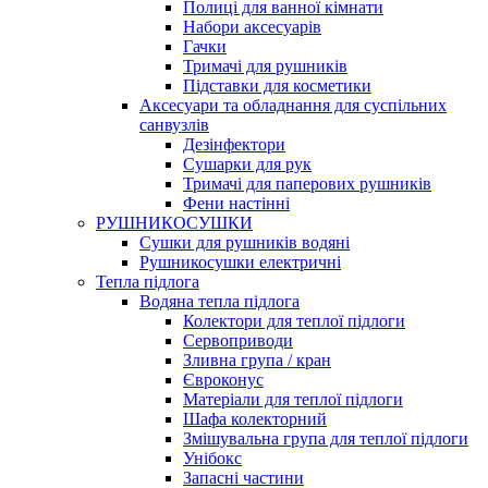
Полиці для ванної кімнати
Набори аксесуарів
Гачки
Тримачі для рушників
Підставки для косметики
Аксесуари та обладнання для суспільних
санвузлів
Дезінфектори
Сушарки для рук
Тримачі для паперових рушників
Фени настінні
РУШНИКОСУШКИ
Сушки для рушників водяні
Рушникосушки електричні
Тепла підлога
Водяна тепла підлога
Колектори для теплої підлоги
Сервоприводи
Зливна група / кран
Євроконус
Матеріали для теплої підлоги
Шафа колекторний
Змішувальна група для теплої підлоги
Унібокс
Запасні частини