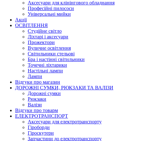
Аксесуари для клінінгового обладнання
Професійні пилососи
Універсальні мийки
Акції
ОСВІТЛЕННЯ
Студійне світло
Ліхтарі і аксесуари
Прожектори
Вуличне освітлення
Світильники стельові
Бра і настінні світильники
Точечні ліхтарики
Настільні лампи
Лампи
Відгуки про магазин
ДОРОЖНІ СУМКИ, РЮКЗАКИ ТА ВАЛІЗИ
Дорожні сумки
Рюкзаки
Валізи
Відгуки про товарм
ЕЛЕКТРОТРАНСПОРТ
Аксесуари для електротранспорту
Гіроборди
Гіроскутери
Запчастини до електротранспорту