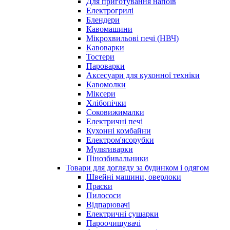
Для приготування напоїв
Електрогрилі
Блендери
Кавомашини
Мікрохвильові печі (НВЧ)
Кавоварки
Тостери
Пароварки
Аксесуари для кухонної техніки
Кавомолки
Міксери
Хлібопічки
Соковижималки
Електричні печі
Кухонні комбайни
Електром'ясорубки
Мультиварки
Пінозбивальники
Товари для догляду за будинком і одягом
Швейні машини, оверлоки
Праски
Пилососи
Відпарювачі
Електричні сушарки
Пароочищувачі