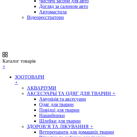
Чистячі засоби для авто
Догляд за салоном авто
Автомастила
Відеореєстратори
Каталог товарів
×
ЗООТОВАРИ
+
АКВАРІУМИ
АКСЕСУАРЫ ТА ОДЯГ ДЛЯ ТВАРИН
+
Амуніція та аксесуари
Одяг для тварин
Повідці для тварин
Нашийники
Шлейки для тварин
ЗДОРОВ’Я ТА ЛІКУВАННЯ
+
Ветпрепарати для домашніх тварин