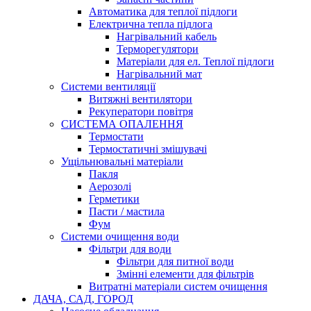
Автоматика для теплої підлоги
Електрична тепла підлога
Нагрівальний кабель
Терморегулятори
Матеріали для ел. Теплої підлоги
Нагрівальний мат
Системи вентиляції
Витяжні вентилятори
Рекуператори повітря
СИСТЕМА ОПАЛЕННЯ
Термостати
Термостатичні змішувачі
Ущільнювальні матеріали
Пакля
Аерозолі
Герметики
Пасти / мастила
Фум
Системи очищення води
Фільтри для води
Фільтри для питної води
Змінні елементи для фільтрів
Витратні матеріали систем очищення
ДАЧА, САД, ГОРОД