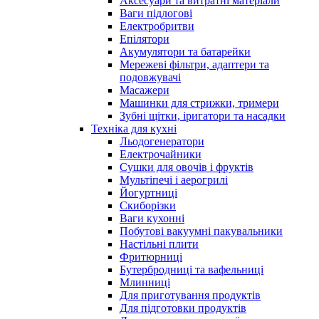
Аксесуари та витратні матеріали
Ваги підлогові
Електробритви
Епілятори
Акумулятори та батарейки
Мережеві фільтри, адаптери та
подовжувачі
Масажери
Машинки для стрижки, тримери
Зубні щітки, іригатори та насадки
Техніка для кухні
Льодогенератори
Електрочайники
Сушки для овочів і фруктів
Мультіпечі і аерогрилі
Йогуртниці
Скиборізки
Ваги кухонні
Побутові вакуумні пакувальники
Настільні плити
Фритюрниці
Бутербродниці та вафельниці
Млинниці
Для приготування продуктів
Для підготовки продуктів