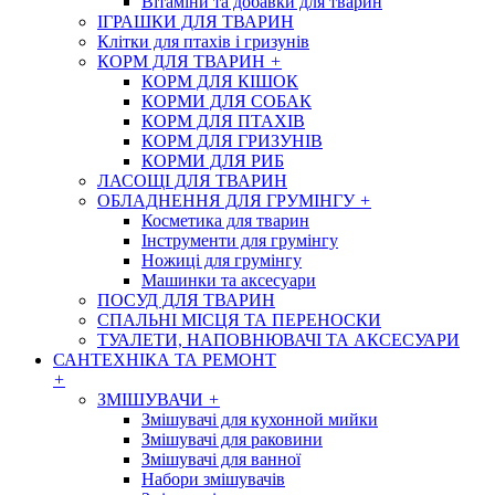
Вітаміни та добавки для тварин
ІГРАШКИ ДЛЯ ТВАРИН
Клітки для птахів і гризунів
КОРМ ДЛЯ ТВАРИН
+
КОРМ ДЛЯ КІШОК
КОРМИ ДЛЯ СОБАК
КОРМ ДЛЯ ПТАХІВ
КОРМ ДЛЯ ГРИЗУНІВ
КОРМИ ДЛЯ РИБ
ЛАСОЩІ ДЛЯ ТВАРИН
ОБЛАДНЕННЯ ДЛЯ ГРУМІНГУ
+
Косметика для тварин
Інструменти для грумінгу
Ножиці для грумінгу
Машинки та аксесуари
ПОСУД ДЛЯ ТВАРИН
СПАЛЬНІ МІСЦЯ ТА ПЕРЕНОСКИ
ТУАЛЕТИ, НАПОВНЮВАЧІ ТА АКСЕСУАРИ
САНТЕХНІКА ТА РЕМОНТ
+
ЗМІШУВАЧИ
+
Змішувачі для кухонной мийки
Змішувачі для раковини
Змішувачі для ванної
Набори змішувачів