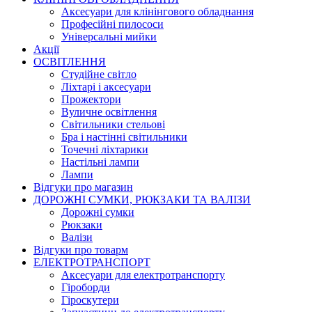
Аксесуари для клінінгового обладнання
Професійні пилососи
Універсальні мийки
Акції
ОСВІТЛЕННЯ
Студійне світло
Ліхтарі і аксесуари
Прожектори
Вуличне освітлення
Світильники стельові
Бра і настінні світильники
Точечні ліхтарики
Настільні лампи
Лампи
Відгуки про магазин
ДОРОЖНІ СУМКИ, РЮКЗАКИ ТА ВАЛІЗИ
Дорожні сумки
Рюкзаки
Валізи
Відгуки про товарм
ЕЛЕКТРОТРАНСПОРТ
Аксесуари для електротранспорту
Гіроборди
Гіроскутери