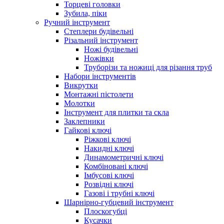
Торцеві головки
Зубила, піки
Ручний інструмент
Степлери будівельні
Різальний інструмент
Ножі будівельні
Ножівки
Труборізи та ножиці для різання труб
Набори інструментів
Викрутки
Монтажні пістолети
Молотки
Інструмент для плитки та скла
Заклепники
Гайкові ключі
Ріжкові ключі
Накидні ключі
Динамометричні ключі
Комбіновані ключі
Імбусові ключі
Розвідні ключі
Газові і трубні ключі
Шарнірно-губцевий інструмент
Плоскогубцi
Кусачки