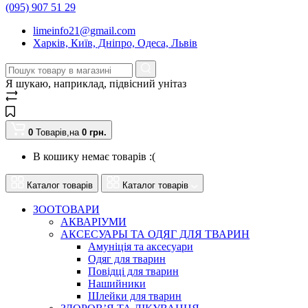
(095) 907 51 29
limeinfo21@gmail.com
Харків, Київ, Дніпро, Одеса, Львів
Я шукаю, наприклад,
підвісний унітаз
0
Товарів,
на
0
грн.
В кошику немає товарів :(
Каталог товарів
Каталог товарів
ЗООТОВАРИ
АКВАРІУМИ
АКСЕСУАРЫ ТА ОДЯГ ДЛЯ ТВАРИН
Амуніція та аксесуари
Одяг для тварин
Повідці для тварин
Нашийники
Шлейки для тварин