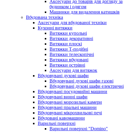
Аксесуари до товарів для догляду за
будинком і одягом
Машинки для видалення катишків
Вбудована техніка
Аксесуари для вбудованої техніки
Кухонні витяжки
Витяжки купольні
Витяжки декоративні
Витяжки плоскі
Витяжки Т-подібні
Витяжки телескопічні
Витяжки вбудовані
Витяжки острівні
Аксесуари для витяжок
Вбудовувані духові шафи
Вбудовувані духові шафи газові
Вбудовувані духові шафи електричні
Вбудовувані посудомийні машини
Вбудовувані винні шафи
Вбудовувані морозильні камери
Вбудовувані пральні машини
Вбудовувані мікрохвильові печі
Вбудовані кавомашини
Варильні поверхні
Варильні поверхні "Domino"