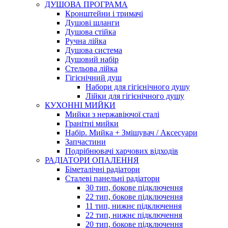
ДУШОВА ПРОГРАМА
Кронштейни і тримачі
Душові шланги
Душова стійка
Ручна лійка
Душова система
Душовий набір
Стельова лійка
Гігієнічний душ
Набори для гігієнічного душу
Лійки для гігієнічного душу
КУХОННІ МИЙКИ
Мийки з нержавіючої сталі
Гранітні мийки
Набір. Мийка + Змішувач / Аксесуари
Запчастини
Подрібнювачі харчових відходів
РАДІАТОРИ ОПАЛЕННЯ
Біметалічні радіатори
Сталеві панельні радіатори
30 тип, бокове підключення
22 тип, бокове підключення
11 тип, нижнє підключення
22 тип, нижнє підключення
20 тип, бокове підключення