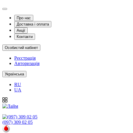
Про нас
Доставка і оплата
Акції
Контакти
Особистий кабінет
Реєстрація
Авторизація
Українська
RU
UA
(097) 309 02 05