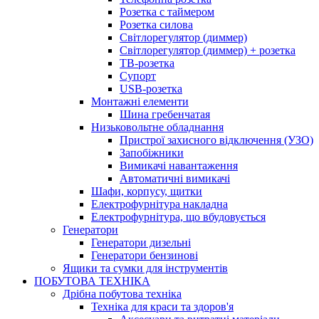
Розетка с таймером
Розетка силова
Світлорегулятор (диммер)
Світлорегулятор (диммер) + розетка
ТВ-розетка
Супорт
USB-розетка
Монтажні елементи
Шина гребенчатая
Низьковольтне обладнання
Пристрої захисного відключення (УЗО)
Запобіжники
Вимикачі навантаження
Автоматичні вимикачі
Шафи, корпусу, щитки
Електрофурнітура накладна
Електрофурнітура, що вбудовується
Генератори
Генератори дизельні
Генератори бензинові
Ящики та сумки для інструментів
ПОБУТОВА ТЕХНІКА
Дрібна побутова техніка
Техніка для краси та здоров'я