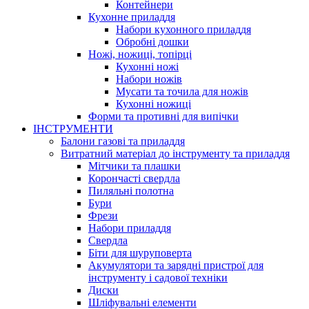
Контейнери
Кухонне приладдя
Набори кухонного приладдя
Обробні дошки
Ножі, ножиці, топірці
Кухонні ножі
Набори ножів
Мусати та точила для ножів
Кухонні ножиці
Форми та противні для випічки
ІНСТРУМЕНТИ
Балони газові та приладдя
Витратний матеріал до інструменту та приладдя
Мітчики та плашки
Корончасті свердла
Пиляльні полотна
Бури
Фрези
Набори приладдя
Свердла
Біти для шуруповерта
Акумулятори та зарядні пристрої для
інструменту і садової техніки
Диски
Шліфувальні елементи