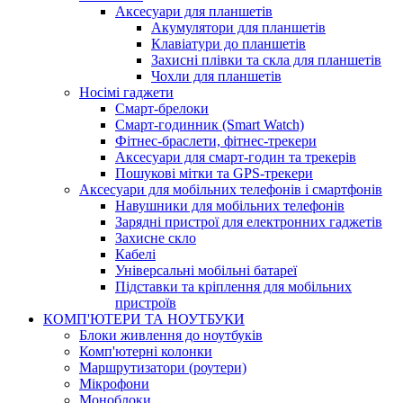
Аксесуари для планшетів
Акумулятори для планшетів
Клавіатури до планшетів
Захисні плівки та скла для планшетів
Чохли для планшетів
Носімі гаджети
Смарт-брелоки
Смарт-годинник (Smart Watch)
Фітнес-браслети, фітнес-трекери
Аксесуари для смарт-годин та трекерів
Пошукові мітки та GPS-трекери
Аксесуари для мобільних телефонів і смартфонів
Навушники для мобільних телефонів
Зарядні пристрої для електронних гаджетів
Захисне скло
Кабелі
Універсальні мобільні батареї
Підставки та кріплення для мобільних
пристроїв
КОМП'ЮТЕРИ ТА НОУТБУКИ
Блоки живлення до ноутбуків
Комп'ютерні колонки
Маршрутизатори (роутери)
Мікрофони
Моноблоки