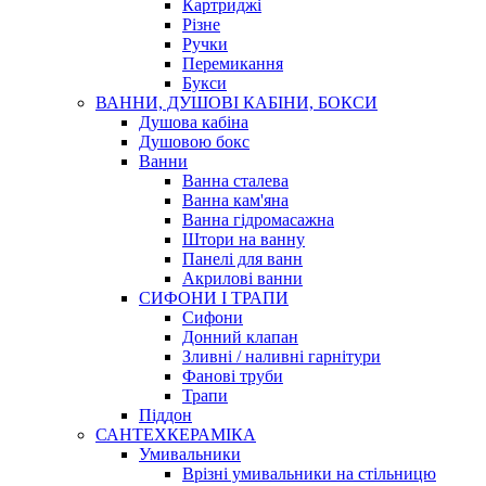
Картриджі
Різне
Ручки
Перемикання
Букси
ВАННИ, ДУШОВІ КАБІНИ, БОКСИ
Душова кабіна
Душовою бокс
Ванни
Ванна сталева
Ванна кам'яна
Ванна гідромасажна
Штори на ванну
Панелі для ванн
Акрилові ванни
СИФОНИ І ТРАПИ
Сифони
Донний клапан
Зливні / наливні гарнітури
Фанові труби
Трапи
Піддон
САНТЕХКЕРАМІКА
Умивальники
Врізні умивальники на стільницю