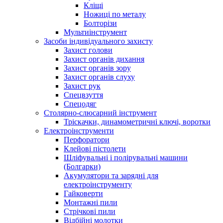
Кліщі
Ножиці по металу
Болторізи
Мультиінструмент
Засоби індивідуального захисту
Захист голови
Захист органів дихання
Захист органів зору
Захист органів слуху
Захист рук
Спецвзуття
Спецодяг
Столярно-слюсарний інструмент
Тріскачки, динамометричні ключі, воротки
Електроінструменти
Перфоратори
Клейові пістолети
Шліфувальні і полірувальні машини
(Болгарки)
Акумулятори та зарядні для
електроінструменту
Гайковерти
Монтажні пили
Стрічкові пили
Відбійні молотки