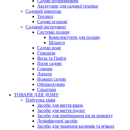
Садові подрібнювачі
Аксесуари для садової техніки
Садовий інвентар
Теплиці
Садові огорожі
Садовий інструмент
Системи поливу
Комплектуючі для поливу
Шланги
Садові ножі
Гілкорізи
Вила та Граблі
Пили садові
Сокири
Лопати
Ножиці садові
Обприскувачі
Секатори
ТОВАРИ ДЛЯ ДОМУ
Побутова хімія
Засоби для миття вікон
Засоби для миття підлог
Засоби для прибирання після ремонту
Дезінфікуючі засоби
Засоби для чищення килимів та м'яких