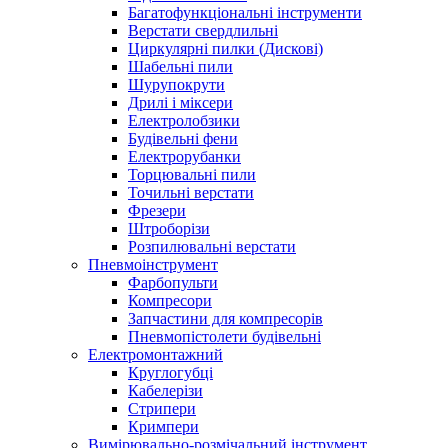
Багатофункціональні інструменти
Верстати свердлильні
Циркулярні пилки (Дискові)
Шабельні пили
Шурупокрути
Дрилі і міксери
Електролобзики
Будівельні фени
Електрорубанки
Торцювальні пили
Точильні верстати
Фрезери
Штроборізи
Розпилювальні верстати
Пневмоінструмент
Фарбопульти
Компресори
Запчастини для компресорів
Пневмопістолети будівельні
Електромонтажний
Круглогубці
Кабелерізи
Стрипери
Кримпери
Вимірювально-розмічальний інструмент