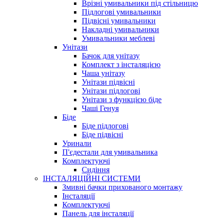
Врізні умивальники під стільницю
Підлогові умивальники
Підвісні умивальники
Накладні умивальники
Умивальники меблеві
Унітази
Бачок для унітазу
Комплект з інсталяцією
Чаша унітазу
Унітази підвісні
Унітази підлогові
Унітази з функцією біде
Чаші Генуя
Біде
Біде підлогові
Біде підвісні
Уринали
П'єдестали для умивальника
Комплектуючі
Сидіння
ІНСТАЛЯЦІЙНІ СИСТЕМИ
Змивні бачки прихованого монтажу
Інсталяції
Комплектуючі
Панель для інсталяції