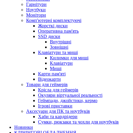
Гарнітури
Ноутбуки
Монітори
Комп'ютерні комплектуючі
Жорсткі диски
Оперативна пам'ять
SSD диски
Внутрішні
Зовнішні
Клавіатури та миші
Килимки для миші
Клавіатури
Миші
Карти пам'яті
Відеокарти
Товари для геймерів
Крісла для геймерів
Окуляри віртуальної реальності
Геймпади, джойстики, кермо
Ігрові приставки
Аксесуари для ПК та ноутбуків
Хаби та кардрідери
Сумки, рюкзаки та чохли для ноутбуків
Новинки
КЛІНІНГОВІ ОБЛАДНЕННЯ