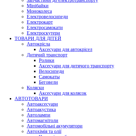
Запчастини до електротранспорту
Мінібайки
Моноколеса
Електровелосипеди
Електрокарт
Електросамокати
Електроскутери
ТОВАРИ ДЛЯ ДІТЕЙ
Автокрісла
Аксесуари для автокрісел
Дитячий транспорт
Ролики
Аксесуари для дитячого транспорту
Велосипеди
Самокаты
Беговели
Коляски
Аксесуари для колясок
АВТОТОВАРИ
Автоаксесуари
Автоакустика
Автолампи
Автомагнітоли
Автомобільні акумулятори
Автохімія та олії