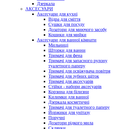
Дзеркала
АКСЕСУАРИ
Аксесуари для кухні
Відра для сміття
Сушки для посуду
Дозатори для миючого засобу
Кошики для мийки
Аксесуари для ванної кімнати
Мильниці
Шторки для ванни
Тримачі для фена
Тримачі для запасного рулону
туалетного паперу
Тримачі для освіжувача повітря
Тримачі для зубних щіток
Тримачі для аксесуарів
Стійки - набори аксесуарів
Корзина для білизни
Килимки для ванної
Дзеркала косметичні
Тримачі для туалетного паперу
Йоржики для унітазу
Поручні
Дозатори рідкого мила
Склянки