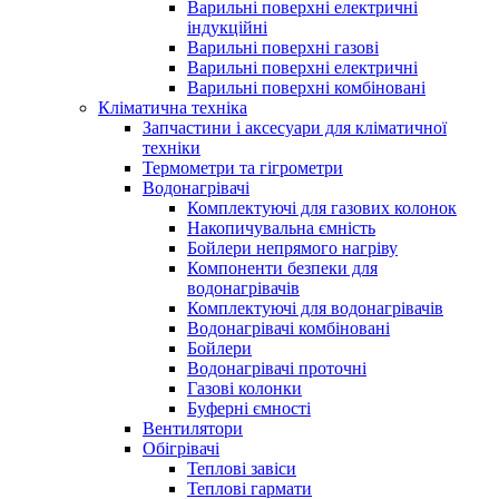
Варильні поверхні електричні
індукційні
Варильні поверхні газові
Варильні поверхні електричні
Варильні поверхні комбіновані
Кліматична техніка
Запчастини і аксесуари для кліматичної
техніки
Термометри та гігрометри
Водонагрівачі
Комплектуючі для газових колонок
Накопичувальна ємність
Бойлери непрямого нагріву
Компоненти безпеки для
водонагрівачів
Комплектуючі для водонагрівачів
Водонагрівачі комбіновані
Бойлери
Водонагрівачі проточні
Газові колонки
Буферні ємності
Вентилятори
Обігрівачі
Теплові завіси
Теплові гармати