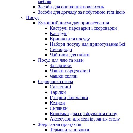
меблів
Засоби для очищення поверхонь
Засоби для догляду за побутовою технікою
Посуд
Кухонний посуд для приготування
Каструлі-пароварки і скороварки
Каструлі
Кришки для посуду
Набори посуду для приготування їжі
Сковороди
Чайники для плити
Посуд для чаю та кави
Заварники
Чашки порцелянові
Чашки скляні
Сервіровка стола
Салатниці
Тарілки
Графіни, креманки
Келихи
Склянки
Килимки для сервірування столу
Аксесуари для сервірування столу
Зберігання продуктів
Термоси та пляшки