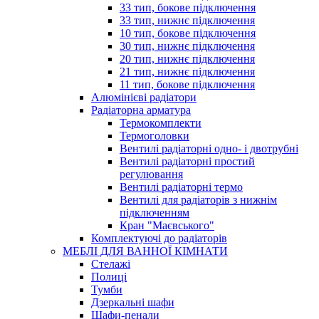
33 тип, бокове підключення
33 тип, нижнє підключення
10 тип, бокове підключення
30 тип, нижнє підключення
20 тип, нижнє підключення
21 тип, нижнє підключення
11 тип, бокове підключення
Алюмінієві радіатори
Радіаторна арматура
Термокомплекти
Термоголовки
Вентилі радіаторні одно- і двотрубні
Вентилі радіаторні простий
регулювання
Вентилі радіаторні термо
Вентилі для радіаторів з нижнім
підключенням
Кран "Маєвського"
Комплектуючі до радіаторів
МЕБЛІ ДЛЯ ВАННОЇ КІМНАТИ
Стелажі
Полиці
Тумби
Дзеркальні шафи
Шафи-пенали