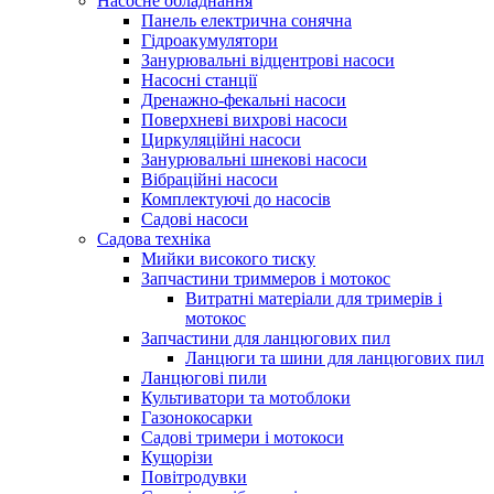
Насосне обладнання
Панель електрична сонячна
Гідроакумулятори
Занурювальні відцентрові насоси
Насосні станції
Дренажно-фекальні насоси
Поверхневі вихрові насоси
Циркуляційні насоси
Занурювальні шнекові насоси
Вібраційні насоси
Комплектуючі до насосів
Cадові насоси
Садова техніка
Мийки високого тиску
Запчастини триммеров і мотокос
Витратні матеріали для тримерів і
мотокос
Запчастини для ланцюгових пил
Ланцюги та шини для ланцюгових пил
Ланцюгові пили
Культиватори та мотоблоки
Газонокосарки
Садові тримери і мотокоси
Кущорізи
Повітродувки