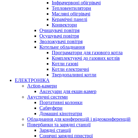
Інфрачервоні обігрівачі
Тепловентилятори
Масляні обігрівачі
Керамічні панелі
Конвектори
Очищувачі повітря
Осушувачі повітря
Зволожувачі повітря
Котельне обладнання
Програматори для газового котла
Комплектуючі до газових котлів
Котли газові
Котли електричні
Твердопаливні котли
ЕЛЕКТРОНІКА
Action-камери
Аксесуари для екшн-камер
Акустичні системи
Портативні колонки
Сабвуфери
Домашні кінотеатри
Обладнання для конференцій і відеоконференцій
Повербанки та зарядні станції
Зарядні станції
Сонячні зарядні пристрої