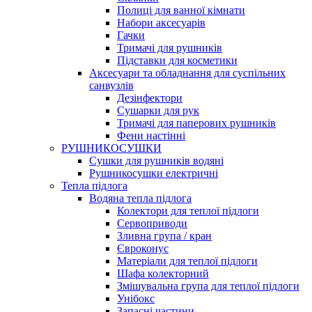
Полиці для ванної кімнати
Набори аксесуарів
Гачки
Тримачі для рушників
Підставки для косметики
Аксесуари та обладнання для суспільних
санвузлів
Дезінфектори
Сушарки для рук
Тримачі для паперових рушників
Фени настінні
РУШНИКОСУШКИ
Сушки для рушників водяні
Рушникосушки електричні
Тепла підлога
Водяна тепла підлога
Колектори для теплої підлоги
Сервоприводи
Зливна група / кран
Євроконус
Матеріали для теплої підлоги
Шафа колекторний
Змішувальна група для теплої підлоги
Унібокс
Запасні частини