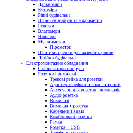
Дальноміри
Кутоміри
Рівні будівельні
Штангенциркулі та мікрометри
Рулетки
Влагомери
Нівеліри
Мультиметри
Пірометри
Штативи і рейки для лазерних рівнів
Лінійки будівельні
Електромонтажне обладнання
Стабілізатори напруги
Розетки і вимикачі
Трекові рейка для розетки
Адаптер телефонно-комп'ютерний
Аксесуари для розеток і вимикачів
Аудіо-розетка
Вимикачі
Вимикач + розетка
Кабельний вивід
Комбіновані розетки
Рамка
Розетка + USB
Телефонна розетка