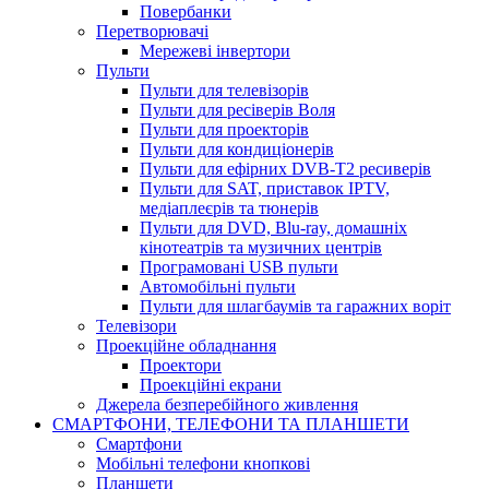
Повербанки
Перетворювачі
Мережеві інвертори
Пульти
Пульти для телевізорів
Пульти для ресіверів Воля
Пульти для проекторів
Пульти для кондиціонерів
Пульти для ефірних DVB-T2 ресиверів
Пульти для SAT, приставок IPTV,
медіаплеєрів та тюнерів
Пульти для DVD, Blu-ray, домашніх
кінотеатрів та музичних центрів
Програмовані USB пульти
Автомобільні пульти
Пульти для шлагбаумів та гаражних воріт
Телевізори
Проекційне обладнання
Проектори
Проекційні екрани
Джерела безперебійного живлення
СМАРТФОНИ, ТЕЛЕФОНИ ТА ПЛАНШЕТИ
Смартфони
Мобільні телефони кнопкові
Планшети