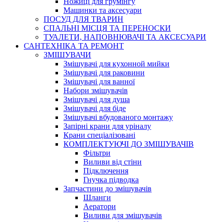
Ножиці для грумінгу
Машинки та аксесуари
ПОСУД ДЛЯ ТВАРИН
СПАЛЬНІ МІСЦЯ ТА ПЕРЕНОСКИ
ТУАЛЕТИ, НАПОВНЮВАЧІ ТА АКСЕСУАРИ
САНТЕХНІКА ТА РЕМОНТ
ЗМІШУВАЧИ
Змішувачі для кухонной мийки
Змішувачі для раковини
Змішувачі для ванної
Набори змішувачів
Змішувачі для душа
Змішувачі для біде
Змішувачі вбудованого монтажу
Запірні крани для уріналу
Крани спеціалізовані
КОМПЛЕКТУЮЧІ ДО ЗМІШУВАЧІВ
Фільтри
Виливи від стіни
Підключення
Гнучка підводка
Запчастини до змішувачів
Шланги
Аератори
Виливи для змішувачів