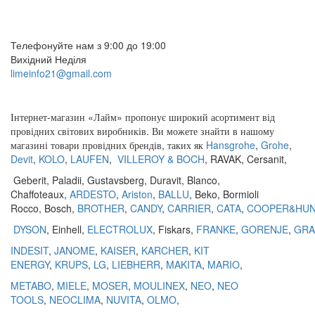
(097) 309 02 05
(095) 907 51 29
Телефонуйте нам з 9:00 до 19:00
Вихідний Неділя
limeinfo21@gmail.com
Замовити дзвінок
Інтернет
-
магазин
«
Лайм
»
пропонує
широкий
асортимент
від
провідних
світових
виробників
.
Ви
можете
знайти
в
нашому
магазині
товари
провідних
брендів
,
таких
як
Hansgrohe
,
Grohe
,
Devit
,
KOLO
,
LAUFEN
,
VILLEROY & BOCH
,
RAVAK
,
Cersanit
,
Geberit
,
Paladii
,
Gustavsberg
,
Duravit
,
Blanco
,
Chaffoteaux,
ARDESTO
,
Ariston
,
BALLU
, Beko, Bormioli
Rocco, Bosch,
BROTHER
,
CANDY
,
CARRIER
,
CATA
,
COOPER&HU
DYSON
, Einhell,
ELECTROLUX
, Fiskars,
FRANKE
,
GORENJE
,
GRA
INDESIT
,
JANOME
,
KAISER
,
KARCHER
,
KIT
ENERGY
,
KRUPS
,
LG
,
LIEBHERR
,
MAKITA
,
MARIO
,
METABO
,
MIELE
,
MOSER
,
MOULINEX
,
NEO
,
NEO
TOOLS
,
NEOCLIMA
,
NUVITA
,
OLMO
,