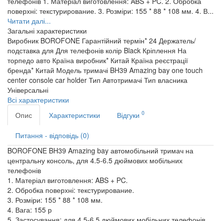
телефонів 1. Матеріал виготовлення: ABS + PC. 2. Обробка
поверхні: текстурирование. 3. Розміри: 155 * 88 * 108 мм. 4. В...
Читати далі...
Загальні характеристики
Виробник
BOROFONE
Гарантійний термін*
24
Держатель/
подставка для
Для телефонів
колір
Black
Кріплення
На
торпедо авто
Країна виробник*
Китай
Країна реєстрації
бренда*
Китай
Модель тримачі
BH39 Amazing bay one touch
center console car holder
Тип
Автотримачі
Тип власника
Універсальні
Всі характеристики
0
Опис
Характеристики
Відгуки
Питання - відповідь (0)
BOROFONE BH39 Amazing bay автомобільний тримач на
центральну консоль, для 4.5-6.5 дюймових мобільних
телефонів
1. Матеріал виготовлення: ABS + PC.
2. Обробка поверхні: текстурирование.
3. Розміри: 155 * 88 * 108 мм.
4. Вага: 155 р
5. Застосування: для 4.5-6.5 дюймових мобільних телефонів.