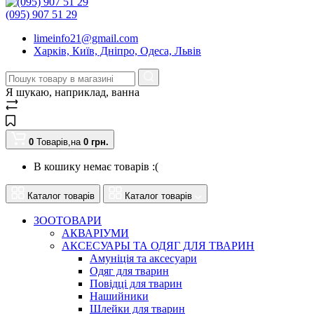
(095) 907 51 29
limeinfo21@gmail.com
Харків, Київ, Дніпро, Одеса, Львів
Я шукаю, наприклад,
ванна
0
Товарів,
на
0
грн.
В кошику немає товарів :(
Каталог товарів
Каталог товарів
ЗООТОВАРИ
АКВАРІУМИ
АКСЕСУАРЫ ТА ОДЯГ ДЛЯ ТВАРИН
Амуніція та аксесуари
Одяг для тварин
Повідці для тварин
Нашийники
Шлейки для тварин