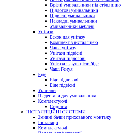
Врізні умивальники під стільницю
Підлогові умивальники
Підвісні умивальники
Накладні умивальники
Умивальники меблеві
Унітази
Бачок для унітазу
Комплект з інсталяцією
Чаша унітазу
Унітази підвісні
Унітази підлогові
Унітази з функцією біде
Чаші Генуя
Біде
Біде підлогові
Біде підвісні
Уринали
П'єдестали для умивальника
Комплектуючі
Сидіння
ІНСТАЛЯЦІЙНІ СИСТЕМИ
Змивні бачки прихованого монтажу
Інсталяції
Комплектуючі