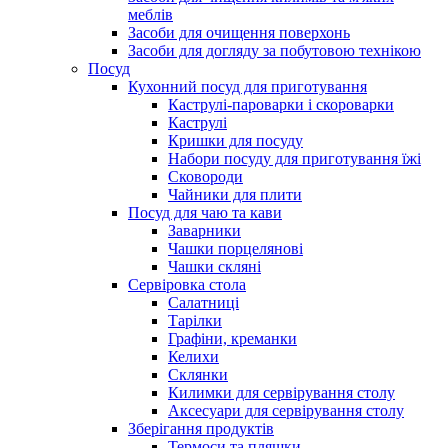
меблів
Засоби для очищення поверхонь
Засоби для догляду за побутовою технікою
Посуд
Кухонний посуд для приготування
Каструлі-пароварки і скороварки
Каструлі
Кришки для посуду
Набори посуду для приготування їжі
Сковороди
Чайники для плити
Посуд для чаю та кави
Заварники
Чашки порцелянові
Чашки скляні
Сервіровка стола
Салатниці
Тарілки
Графіни, креманки
Келихи
Склянки
Килимки для сервірування столу
Аксесуари для сервірування столу
Зберігання продуктів
Термоси та пляшки