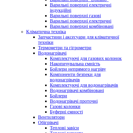
Варильні поверхні електричні
індукційні
Варильні поверхні газові
Варильні поверхні електричні
Варильні поверхні комбіновані
Кліматична техніка
Запчастини і аксесуари для кліматичної
техніки
Термометри та гігрометри
Водонагрівачі
Комплектуючі для газових колонок
Накопичувальна ємність
Бойлери непрямого нагріву
Компоненти безпеки для
водонагрівачів
Комплектуючі для водонагрівачів
Водонагрівачі комбіновані
Бойлери
Водонагрівачі проточні
Газові колонки
Буферні ємності
Вентилятори
Обігрівачі
Теплові завіси