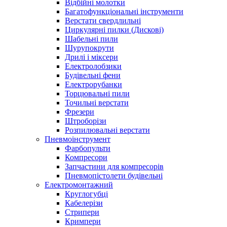
Відбійні молотки
Багатофункціональні інструменти
Верстати свердлильні
Циркулярні пилки (Дискові)
Шабельні пили
Шурупокрути
Дрилі і міксери
Електролобзики
Будівельні фени
Електрорубанки
Торцювальні пили
Точильні верстати
Фрезери
Штроборізи
Розпилювальні верстати
Пневмоінструмент
Фарбопульти
Компресори
Запчастини для компресорів
Пневмопістолети будівельні
Електромонтажний
Круглогубці
Кабелерізи
Стрипери
Кримпери