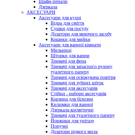
Шафи-пенали
Дзеркала
АКСЕСУАРИ
Аксесуари для кухні
Відра для сміття
Сушки для посуду
Дозатори для миючого засобу
Кошики для мийки
Аксесуари для ванної кімнати
Мильниці
Шторки для ванни
Тримачі для фена
Тримачі для запасного рулону
туалетного паперу
Тримачі для освіжувача повітря
Тримачі для зубних щіток
Тримачі для аксесуарів
Стійки - набори аксесуарів
Корзина для білизни
Килимки для ванної
Дзеркала косметичні
Тримачі для туалетного паперу
Йоржики для унітазу
Поручні
Дозатори рідкого мила