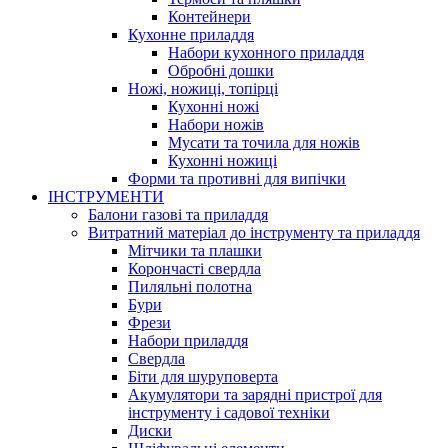
Контейнери
Кухонне приладдя
Набори кухонного приладдя
Обробні дошки
Ножі, ножиці, топірці
Кухонні ножі
Набори ножів
Мусати та точила для ножів
Кухонні ножиці
Форми та противні для випічки
ІНСТРУМЕНТИ
Балони газові та приладдя
Витратний матеріал до інструменту та приладдя
Мітчики та плашки
Корончасті свердла
Пиляльні полотна
Бури
Фрези
Набори приладдя
Свердла
Біти для шуруповерта
Акумулятори та зарядні пристрої для
інструменту і садової техніки
Диски