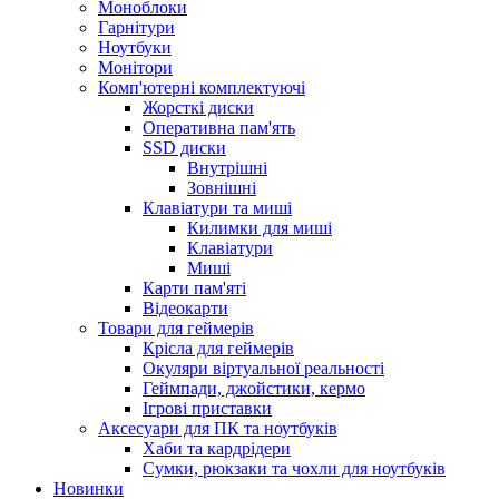
Моноблоки
Гарнітури
Ноутбуки
Монітори
Комп'ютерні комплектуючі
Жорсткі диски
Оперативна пам'ять
SSD диски
Внутрішні
Зовнішні
Клавіатури та миші
Килимки для миші
Клавіатури
Миші
Карти пам'яті
Відеокарти
Товари для геймерів
Крісла для геймерів
Окуляри віртуальної реальності
Геймпади, джойстики, кермо
Ігрові приставки
Аксесуари для ПК та ноутбуків
Хаби та кардрідери
Сумки, рюкзаки та чохли для ноутбуків
Новинки