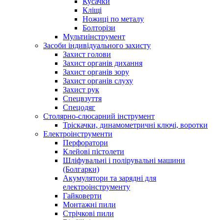
Кусачки
Кліщі
Ножиці по металу
Болторізи
Мультиінструмент
Засоби індивідуального захисту
Захист голови
Захист органів дихання
Захист органів зору
Захист органів слуху
Захист рук
Спецвзуття
Спецодяг
Столярно-слюсарний інструмент
Тріскачки, динамометричні ключі, воротки
Електроінструменти
Перфоратори
Клейові пістолети
Шліфувальні і полірувальні машини
(Болгарки)
Акумулятори та зарядні для
електроінструменту
Гайковерти
Монтажні пили
Стрічкові пили