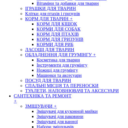
Вітаміни та добавки для тварин
ІГРАШКИ ДЛЯ ТВАРИН
Клітки для птахів і гризунів
КОРМ ДЛЯ ТВАРИН
+
КОРМ ДЛЯ КІШОК
КОРМИ ДЛЯ СОБАК
КОРМ ДЛЯ ПТАХІВ
КОРМ ДЛЯ ГРИЗУНІВ
КОРМИ ДЛЯ РИБ
ЛАСОЩІ ДЛЯ ТВАРИН
ОБЛАДНЕННЯ ДЛЯ ГРУМІНГУ
+
Косметика для тварин
Інструменти для грумінгу
Ножиці для грумінгу
Машинки та аксесуари
ПОСУД ДЛЯ ТВАРИН
СПАЛЬНІ МІСЦЯ ТА ПЕРЕНОСКИ
ТУАЛЕТИ, НАПОВНЮВАЧІ ТА АКСЕСУАРИ
САНТЕХНІКА ТА РЕМОНТ
+
ЗМІШУВАЧИ
+
Змішувачі для кухонной мийки
Змішувачі для раковини
Змішувачі для ванної
Набори змішувачів