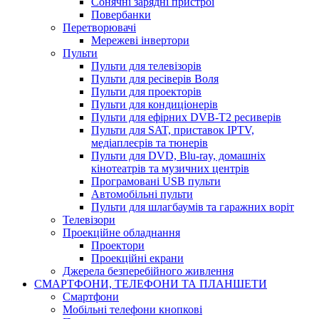
Сонячні зарядні пристрої
Повербанки
Перетворювачі
Мережеві інвертори
Пульти
Пульти для телевізорів
Пульти для ресіверів Воля
Пульти для проекторів
Пульти для кондиціонерів
Пульти для ефірних DVB-T2 ресиверів
Пульти для SAT, приставок IPTV,
медіаплеєрів та тюнерів
Пульти для DVD, Blu-ray, домашніх
кінотеатрів та музичних центрів
Програмовані USB пульти
Автомобільні пульти
Пульти для шлагбаумів та гаражних воріт
Телевізори
Проекційне обладнання
Проектори
Проекційні екрани
Джерела безперебійного живлення
СМАРТФОНИ, ТЕЛЕФОНИ ТА ПЛАНШЕТИ
Смартфони
Мобільні телефони кнопкові