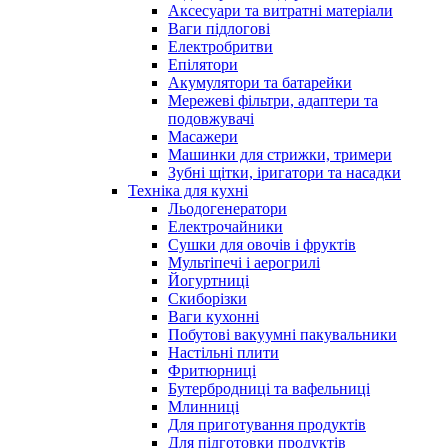
Аксесуари та витратні матеріали
Ваги підлогові
Електробритви
Епілятори
Акумулятори та батарейки
Мережеві фільтри, адаптери та
подовжувачі
Масажери
Машинки для стрижки, тримери
Зубні щітки, іригатори та насадки
Техніка для кухні
Льодогенератори
Електрочайники
Сушки для овочів і фруктів
Мультіпечі і аерогрилі
Йогуртниці
Скиборізки
Ваги кухонні
Побутові вакуумні пакувальники
Настільні плити
Фритюрниці
Бутербродниці та вафельниці
Млинниці
Для приготування продуктів
Для підготовки продуктів