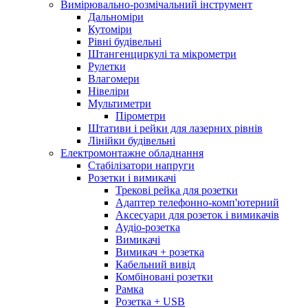
Вимірювально-розмічальний інструмент
Дальноміри
Кутоміри
Рівні будівельні
Штангенциркулі та мікрометри
Рулетки
Влагомери
Нівеліри
Мультиметри
Пірометри
Штативи і рейки для лазерних рівнів
Лінійки будівельні
Електромонтажне обладнання
Стабілізатори напруги
Розетки і вимикачі
Трекові рейка для розетки
Адаптер телефонно-комп'ютерний
Аксесуари для розеток і вимикачів
Аудіо-розетка
Вимикачі
Вимикач + розетка
Кабельний вивід
Комбіновані розетки
Рамка
Розетка + USB