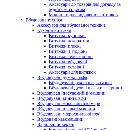
Аксесуари до товарів для догляду за
будинком і одягом
Машинки для видалення катишків
Вбудована техніка
Аксесуари для вбудованої техніки
Кухонні витяжки
Витяжки купольні
Витяжки декоративні
Витяжки плоскі
Витяжки Т-подібні
Витяжки телескопічні
Витяжки вбудовані
Витяжки острівні
Аксесуари для витяжок
Вбудовувані духові шафи
Вбудовувані духові шафи газові
Вбудовувані духові шафи електричні
Вбудовувані посудомийні машини
Вбудовувані винні шафи
Вбудовувані морозильні камери
Вбудовувані пральні машини
Вбудовувані мікрохвильові печі
Вбудовані кавомашини
Варильні поверхні
Варильні поверхні "Domino"