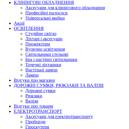
КЛІНІНГОВІ ОБЛАДНЕННЯ
Аксесуари для клінінгового обладнання
Професійні пилососи
Універсальні мийки
Акції
ОСВІТЛЕННЯ
Студійне світло
Ліхтарі і аксесуари
Прожектори
Вуличне освітлення
Світильники стельові
Бра і настінні світильники
Точечні ліхтарики
Настільні лампи
Лампи
Відгуки про магазин
ДОРОЖНІ СУМКИ, РЮКЗАКИ ТА ВАЛІЗИ
Дорожні сумки
Рюкзаки
Валізи
Відгуки про товарм
ЕЛЕКТРОТРАНСПОРТ
Аксесуари для електротранспорту
Гіроборди
Гіроскутери