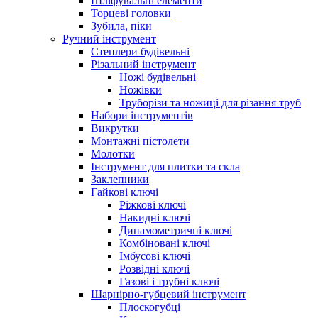
Шліфувальні елементи
Торцеві головки
Зубила, піки
Ручний інструмент
Степлери будівельні
Різальний інструмент
Ножі будівельні
Ножівки
Труборізи та ножиці для різання труб
Набори інструментів
Викрутки
Монтажні пістолети
Молотки
Інструмент для плитки та скла
Заклепники
Гайкові ключі
Ріжкові ключі
Накидні ключі
Динамометричні ключі
Комбіновані ключі
Імбусові ключі
Розвідні ключі
Газові і трубні ключі
Шарнірно-губцевий інструмент
Плоскогубцi