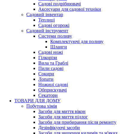
Садові подрібнювачі
Аксесуари для садової техніки
Садовий інвентар
Теплиці
Садові огорожі
Садовий інструмент
Системи поливу
Комплектуючі для поливу
Шланги
Садові ножі
Гілкорізи
Вила та Граблі
Пили садові
Сокири
Лопати
Ножиці садові
Обприскувачі
Секатори
ТОВАРИ ДЛЯ ДОМУ
Побутова хімія
Засоби для миття вікон
Засоби для миття підлог
Засоби для прибирання після ремонту
Дезінфікуючі засоби
Засоби для чищення килимів та м'яких