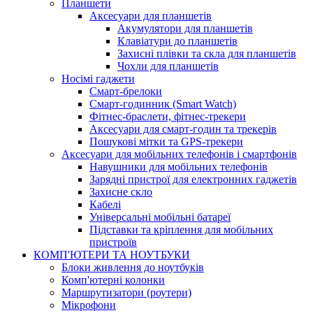
Планшети
Аксесуари для планшетів
Акумулятори для планшетів
Клавіатури до планшетів
Захисні плівки та скла для планшетів
Чохли для планшетів
Носімі гаджети
Смарт-брелоки
Смарт-годинник (Smart Watch)
Фітнес-браслети, фітнес-трекери
Аксесуари для смарт-годин та трекерів
Пошукові мітки та GPS-трекери
Аксесуари для мобільних телефонів і смартфонів
Навушники для мобільних телефонів
Зарядні пристрої для електронних гаджетів
Захисне скло
Кабелі
Універсальні мобільні батареї
Підставки та кріплення для мобільних
пристроїв
КОМП'ЮТЕРИ ТА НОУТБУКИ
Блоки живлення до ноутбуків
Комп'ютерні колонки
Маршрутизатори (роутери)
Мікрофони