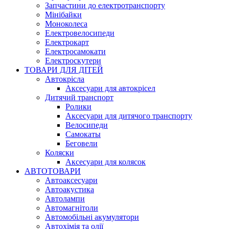
Запчастини до електротранспорту
Мінібайки
Моноколеса
Електровелосипеди
Електрокарт
Електросамокати
Електроскутери
ТОВАРИ ДЛЯ ДІТЕЙ
Автокрісла
Аксесуари для автокрісел
Дитячий транспорт
Ролики
Аксесуари для дитячого транспорту
Велосипеди
Самокаты
Беговели
Коляски
Аксесуари для колясок
АВТОТОВАРИ
Автоаксесуари
Автоакустика
Автолампи
Автомагнітоли
Автомобільні акумулятори
Автохімія та олії