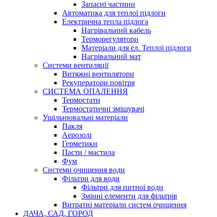
Запасні частини
Автоматика для теплої підлоги
Електрична тепла підлога
Нагрівальний кабель
Терморегулятори
Матеріали для ел. Теплої підлоги
Нагрівальний мат
Системи вентиляції
Витяжні вентилятори
Рекуператори повітря
СИСТЕМА ОПАЛЕННЯ
Термостати
Термостатичні змішувачі
Ущільнювальні матеріали
Пакля
Аерозолі
Герметики
Пасти / мастила
Фум
Системи очищення води
Фільтри для води
Фільтри для питної води
Змінні елементи для фільтрів
Витратні матеріали систем очищення
ДАЧА, САД, ГОРОД