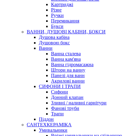
Картриджі
Різне
Ручки
Перемикання
Букси
ВАННИ, ДУШОВІ КАБІНИ, БОКСИ
Душова кабіна
Душовою бокс
Ванни
Ванна сталева
Ванна кам'яна
Ванна гідромасажна
Штори на ванну
Панелі для ванн
Акрилові ванни
СИФОНИ І ТРАПИ
Сифони
Донний клапан
Зливні / наливні гарнітури
Фанові труби
Трапи
Піддон
САНТЕХКЕРАМІКА
Умивальники
Врізні умивальники на стільницю