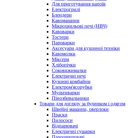
Для приготування напоїв
Електрогрилі
Блендери
Кавомашини
Мікрохвильові печі (НВЧ)
Кавоварки
Тостери
Пароварки
Аксесуари для кухонної техніки
Кавомолки
Міксери
Хлібопічки
Соковижималки
Електричні печі
Кухонні комбайни
Електром'ясорубки
Мультиварки
Пінозбивальники
Товари для догляду за будинком і одягом
Швейні машини, оверлоки
Праски
Пилососи
Відпарювачі
Електричні сушарки
Пароочищувачі