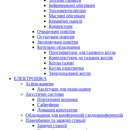
Теплові гармати
Інфрачервоні обігрівачі
Тепловентилятори
Масляні обігрівачі
Керамічні панелі
Конвектори
Очищувачі повітря
Осушувачі повітря
Зволожувачі повітря
Котельне обладнання
Програматори для газового котла
Комплектуючі до газових котлів
Котли газові
Котли електричні
Твердопаливні котли
ЕЛЕКТРОНІКА
Action-камери
Аксесуари для екшн-камер
Акустичні системи
Портативні колонки
Сабвуфери
Домашні кінотеатри
Обладнання для конференцій і відеоконференцій
Повербанки та зарядні станції
Зарядні станції