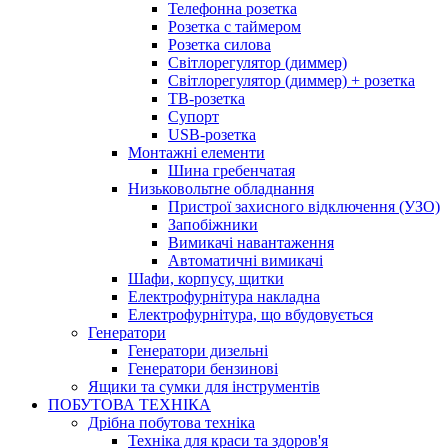
Телефонна розетка
Розетка с таймером
Розетка силова
Світлорегулятор (диммер)
Світлорегулятор (диммер) + розетка
ТВ-розетка
Супорт
USB-розетка
Монтажні елементи
Шина гребенчатая
Низьковольтне обладнання
Пристрої захисного відключення (УЗО)
Запобіжники
Вимикачі навантаження
Автоматичні вимикачі
Шафи, корпусу, щитки
Електрофурнітура накладна
Електрофурнітура, що вбудовується
Генератори
Генератори дизельні
Генератори бензинові
Ящики та сумки для інструментів
ПОБУТОВА ТЕХНІКА
Дрібна побутова техніка
Техніка для краси та здоров'я