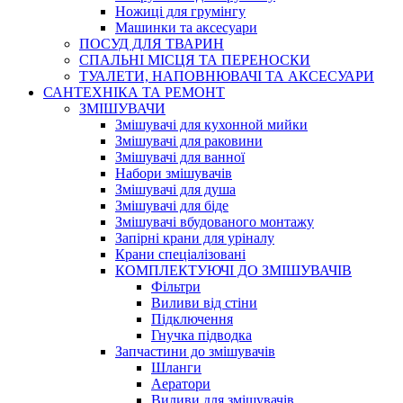
Ножиці для грумінгу
Машинки та аксесуари
ПОСУД ДЛЯ ТВАРИН
СПАЛЬНІ МІСЦЯ ТА ПЕРЕНОСКИ
ТУАЛЕТИ, НАПОВНЮВАЧІ ТА АКСЕСУАРИ
САНТЕХНІКА ТА РЕМОНТ
ЗМІШУВАЧИ
Змішувачі для кухонной мийки
Змішувачі для раковини
Змішувачі для ванної
Набори змішувачів
Змішувачі для душа
Змішувачі для біде
Змішувачі вбудованого монтажу
Запірні крани для уріналу
Крани спеціалізовані
КОМПЛЕКТУЮЧІ ДО ЗМІШУВАЧІВ
Фільтри
Виливи від стіни
Підключення
Гнучка підводка
Запчастини до змішувачів
Шланги
Аератори
Виливи для змішувачів