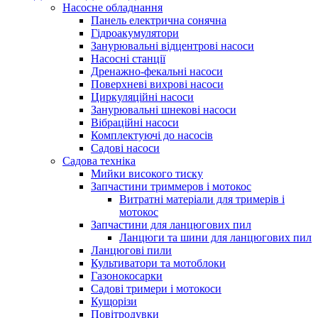
Насосне обладнання
Панель електрична сонячна
Гідроакумулятори
Занурювальні відцентрові насоси
Насосні станції
Дренажно-фекальні насоси
Поверхневі вихрові насоси
Циркуляційні насоси
Занурювальні шнекові насоси
Вібраційні насоси
Комплектуючі до насосів
Cадові насоси
Садова техніка
Мийки високого тиску
Запчастини триммеров і мотокос
Витратні матеріали для тримерів і
мотокос
Запчастини для ланцюгових пил
Ланцюги та шини для ланцюгових пил
Ланцюгові пили
Культиватори та мотоблоки
Газонокосарки
Садові тримери і мотокоси
Кущорізи
Повітродувки