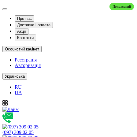
Популярний
Про нас
Доставка і оплата
Акції
Контакти
Особистий кабінет
Реєстрація
Авторизація
Українська
RU
UA
(097) 309 02 05