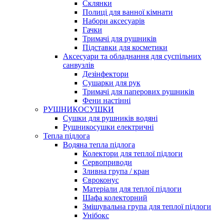
Склянки
Полиці для ванної кімнати
Набори аксесуарів
Гачки
Тримачі для рушників
Підставки для косметики
Аксесуари та обладнання для суспільних
санвузлів
Дезінфектори
Сушарки для рук
Тримачі для паперових рушників
Фени настінні
РУШНИКОСУШКИ
Сушки для рушників водяні
Рушникосушки електричні
Тепла підлога
Водяна тепла підлога
Колектори для теплої підлоги
Сервоприводи
Зливна група / кран
Євроконус
Матеріали для теплої підлоги
Шафа колекторний
Змішувальна група для теплої підлоги
Унібокс