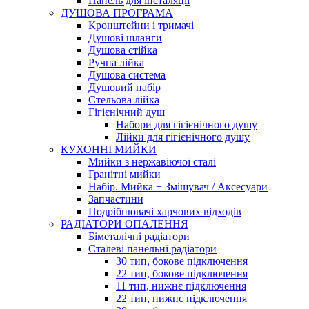
Панель для інсталяції
ДУШОВА ПРОГРАМА
Кронштейни і тримачі
Душові шланги
Душова стійка
Ручна лійка
Душова система
Душовий набір
Стельова лійка
Гігієнічний душ
Набори для гігієнічного душу
Лійки для гігієнічного душу
КУХОННІ МИЙКИ
Мийки з нержавіючої сталі
Гранітні мийки
Набір. Мийка + Змішувач / Аксесуари
Запчастини
Подрібнювачі харчових відходів
РАДІАТОРИ ОПАЛЕННЯ
Біметалічні радіатори
Сталеві панельні радіатори
30 тип, бокове підключення
22 тип, бокове підключення
11 тип, нижнє підключення
22 тип, нижнє підключення