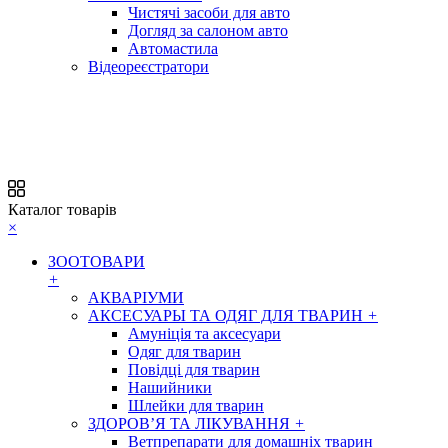
Чистячі засоби для авто
Догляд за салоном авто
Автомастила
Відеореєстратори
Каталог товарів
×
ЗООТОВАРИ
+
АКВАРІУМИ
АКСЕСУАРЫ ТА ОДЯГ ДЛЯ ТВАРИН
+
Амуніція та аксесуари
Одяг для тварин
Повідці для тварин
Нашийники
Шлейки для тварин
ЗДОРОВ’Я ТА ЛІКУВАННЯ
+
Ветпрепарати для домашніх тварин