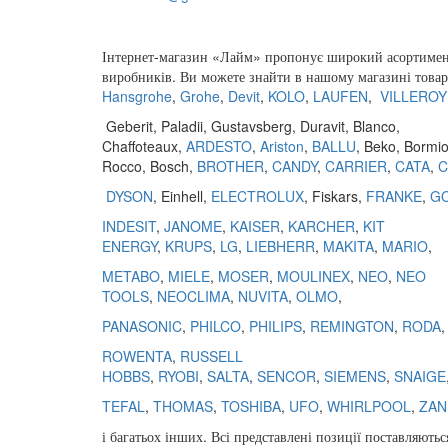
Замовити дзвінок
Інтернет
-
магазин
«
Лайм
»
пропонує
широкий
асортиме
виробників
.
Ви
можете
знайти
в
нашому
магазині
това
Hansgrohe
,
Grohe
,
Devit
,
KOLO
,
LAUFEN
,
VILLEROY
Geberit
,
Paladii
,
Gustavsberg
,
Duravit
,
Blanco
,
Chaffoteaux,
ARDESTO
,
Ariston
,
BALLU
, Beko, Bormio
Rocco, Bosch,
BROTHER
,
CANDY
,
CARRIER
,
CATA
,
C
DYSON
, Einhell,
ELECTROLUX
, Fiskars,
FRANKE
,
G
INDESIT
,
JANOME
,
KAISER
,
KARCHER
,
KIT
ENERGY
,
KRUPS
,
LG
,
LIEBHERR
,
MAKITA
,
MARIO
,
METABO
,
MIELE
,
MOSER
,
MOULINEX
,
NEO
,
NEO
TOOLS
,
NEOCLIMA
,
NUVITA
,
OLMO
,
PANASONIC
,
PHILCO
,
PHILIPS
,
REMINGTON
,
RODA
ROWENTA
,
RUSSELL
HOBBS
,
RYOBI
,
SALTA
,
SENCOR
,
SIEMENS
,
SNAIGE
TEFAL
,
THOMAS
,
TOSHIBA
,
UFO
,
WHIRLPOOL
,
ZAN
і
багатьох
інших
.
Всі
представлені
позиції
поставляютьс