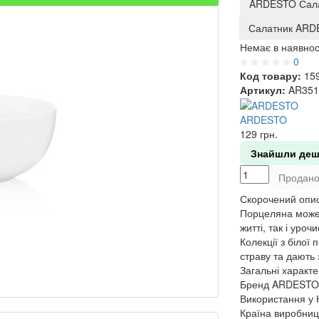
ARDESTO Салат
Салатник ARDE
Немає в наявнос
0
Код товару:
15
Артикул:
AR351
ARDESTO
129
грн.
Знайшли де
Продан
Скорочений опи
Порцеляна може 
житті, так і уро
Колекції з білої
страву та дають 
Загальні характ
Бренд
ARDESTO
Використання у
Країна виробниц