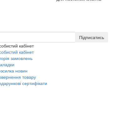
Підписатись
собистий кабінет
собистий кабінет
торія замовлень
акладки
озсилка новин
овернення товару
одарункові сертифікати