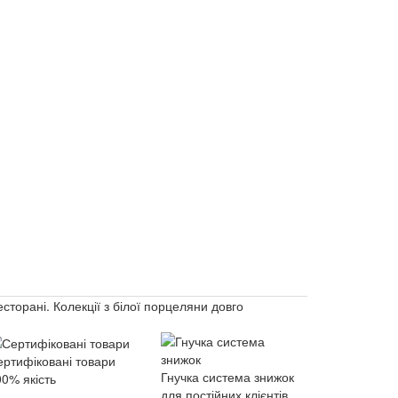
торані. Колекції з білої порцеляни довго
ертифіковані товари
Гнучка система знижок
0% якість
для постійних клієнтів