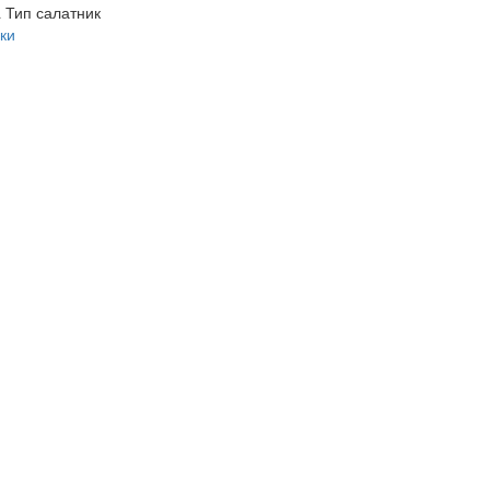
a
Тип
салатник
ки