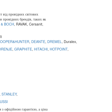
нт
від
провідних
світових
ри
провідних
брендів
,
таких
як
 & BOCH
,
RAVAK
,
Cersanit
,
li
OOPER&HUNTER
,
DEANTE
,
DREMEL
, Duralex,
ORENJE
,
GRAPHITE
,
HITACHI
,
HOTPOINT
,
,
,
STANLEY
,
USSI
я
з
офіційною гарантією
,
а
ціна