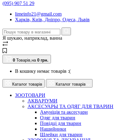
(095) 907 51 29
limeinfo21@gmail.com
Харків, Київ, Дніпро, Одеса, Львів
Я шукаю, наприклад,
ванна
0
Товарів,
на
0
грн.
В кошику немає товарів :(
Каталог товарів
Каталог товарів
ЗООТОВАРИ
АКВАРІУМИ
АКСЕСУАРЫ ТА ОДЯГ ДЛЯ ТВАРИН
Амуніція та аксесуари
Одяг для тварин
Повідці для тварин
Нашийники
Шлейки для тварин