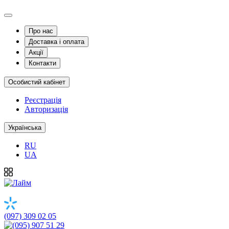
Про нас
Доставка і оплата
Акції
Контакти
Особистий кабінет
Реєстрація
Авторизація
Українська
RU
UA
(097) 309 02 05