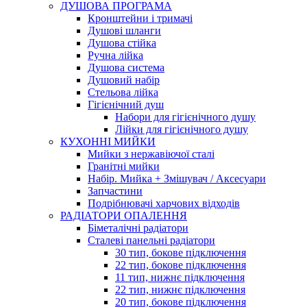
ДУШОВА ПРОГРАМА
Кронштейни і тримачі
Душові шланги
Душова стійка
Ручна лійка
Душова система
Душовий набір
Стельова лійка
Гігієнічний душ
Набори для гігієнічного душу
Лійки для гігієнічного душу
КУХОННІ МИЙКИ
Мийки з нержавіючої сталі
Гранітні мийки
Набір. Мийка + Змішувач / Аксесуари
Запчастини
Подрібнювачі харчових відходів
РАДІАТОРИ ОПАЛЕННЯ
Біметалічні радіатори
Сталеві панельні радіатори
30 тип, бокове підключення
22 тип, бокове підключення
11 тип, нижнє підключення
22 тип, нижнє підключення
20 тип, бокове підключення