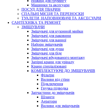
Ножиці для грумінгу
Машинки та аксесуари
ПОСУД ДЛЯ ТВАРИН
СПАЛЬНІ МІСЦЯ ТА ПЕРЕНОСКИ
ТУАЛЕТИ, НАПОВНЮВАЧІ ТА АКСЕСУАРИ
САНТЕХНІКА ТА РЕМОНТ
ЗМІШУВАЧИ
Змішувачі для кухонной мийки
Змішувачі для раковини
Змішувачі для ванної
Набори змішувачів
Змішувачі для душа
Змішувачі для біде
Змішувачі вбудованого монтажу
Запірні крани для уріналу
Крани спеціалізовані
КОМПЛЕКТУЮЧІ ДО ЗМІШУВАЧІВ
Фільтри
Виливи від стіни
Підключення
Гнучка підводка
Запчастини до змішувачів
Шланги
Аератори
Виливи для змішувачів