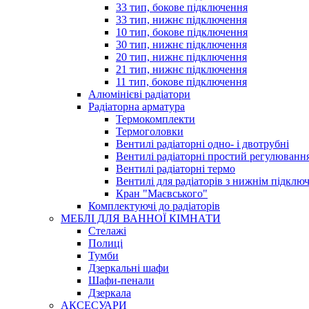
33 тип, бокове підключення
33 тип, нижнє підключення
10 тип, бокове підключення
30 тип, нижнє підключення
20 тип, нижнє підключення
21 тип, нижнє підключення
11 тип, бокове підключення
Алюмінієві радіатори
Радіаторна арматура
Термокомплекти
Термоголовки
Вентилі радіаторні одно- і двотрубні
Вентилі радіаторні простий регулюванн
Вентилі радіаторні термо
Вентилі для радіаторів з нижнім підклю
Кран "Маєвського"
Комплектуючі до радіаторів
МЕБЛІ ДЛЯ ВАННОЇ КІМНАТИ
Стелажі
Полиці
Тумби
Дзеркальні шафи
Шафи-пенали
Дзеркала
АКСЕСУАРИ