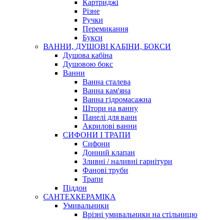
Картриджі
Різне
Ручки
Перемикання
Букси
ВАННИ, ДУШОВІ КАБІНИ, БОКСИ
Душова кабіна
Душовою бокс
Ванни
Ванна сталева
Ванна кам'яна
Ванна гідромасажна
Штори на ванну
Панелі для ванн
Акрилові ванни
СИФОНИ І ТРАПИ
Сифони
Донний клапан
Зливні / наливні гарнітури
Фанові труби
Трапи
Піддон
САНТЕХКЕРАМІКА
Умивальники
Врізні умивальники на стільницю