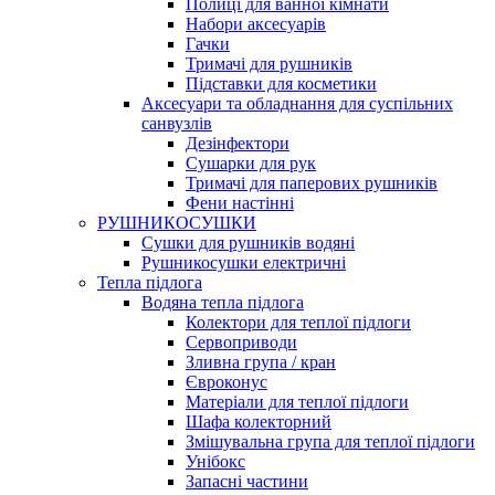
Полиці для ванної кімнати
Набори аксесуарів
Гачки
Тримачі для рушників
Підставки для косметики
Аксесуари та обладнання для суспільних
санвузлів
Дезінфектори
Сушарки для рук
Тримачі для паперових рушників
Фени настінні
РУШНИКОСУШКИ
Сушки для рушників водяні
Рушникосушки електричні
Тепла підлога
Водяна тепла підлога
Колектори для теплої підлоги
Сервоприводи
Зливна група / кран
Євроконус
Матеріали для теплої підлоги
Шафа колекторний
Змішувальна група для теплої підлоги
Унібокс
Запасні частини