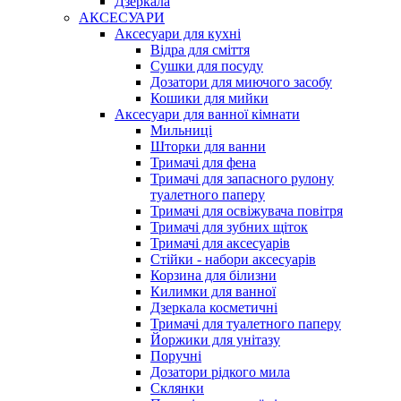
Дзеркала
АКСЕСУАРИ
Аксесуари для кухні
Відра для сміття
Сушки для посуду
Дозатори для миючого засобу
Кошики для мийки
Аксесуари для ванної кімнати
Мильниці
Шторки для ванни
Тримачі для фена
Тримачі для запасного рулону
туалетного паперу
Тримачі для освіжувача повітря
Тримачі для зубних щіток
Тримачі для аксесуарів
Стійки - набори аксесуарів
Корзина для білизни
Килимки для ванної
Дзеркала косметичні
Тримачі для туалетного паперу
Йоржики для унітазу
Поручні
Дозатори рідкого мила
Склянки