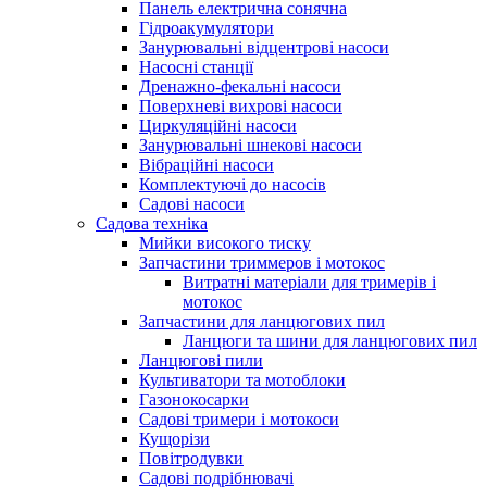
Панель електрична сонячна
Гідроакумулятори
Занурювальні відцентрові насоси
Насосні станції
Дренажно-фекальні насоси
Поверхневі вихрові насоси
Циркуляційні насоси
Занурювальні шнекові насоси
Вібраційні насоси
Комплектуючі до насосів
Cадові насоси
Садова техніка
Мийки високого тиску
Запчастини триммеров і мотокос
Витратні матеріали для тримерів і
мотокос
Запчастини для ланцюгових пил
Ланцюги та шини для ланцюгових пил
Ланцюгові пили
Культиватори та мотоблоки
Газонокосарки
Садові тримери і мотокоси
Кущорізи
Повітродувки
Садові подрібнювачі