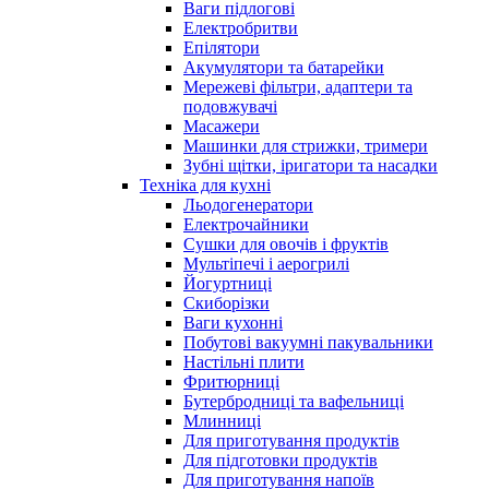
Ваги підлогові
Електробритви
Епілятори
Акумулятори та батарейки
Мережеві фільтри, адаптери та
подовжувачі
Масажери
Машинки для стрижки, тримери
Зубні щітки, іригатори та насадки
Техніка для кухні
Льодогенератори
Електрочайники
Сушки для овочів і фруктів
Мультіпечі і аерогрилі
Йогуртниці
Скиборізки
Ваги кухонні
Побутові вакуумні пакувальники
Настільні плити
Фритюрниці
Бутербродниці та вафельниці
Млинниці
Для приготування продуктів
Для підготовки продуктів
Для приготування напоїв