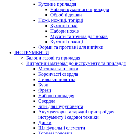
Кухонне приладдя
Набори кухонного приладдя
Обробні дошки
Ножі, ножиці, топірці
Кухонні ножі
Набори ножів
Мусати та точила для ножів
Кухонні ножиці
Форми та противні для випічки
ІНСТРУМЕНТИ
Балони газові та приладдя
Витратний матеріал до інструменту та приладдя
Мітчики та плашки
Корончасті свердла
Пиляльні полотна
Бури
Фрези
Набори приладдя
Свердла
Біти для шуруповерта
Акумулятори та зарядні пристрої для
інструменту і садової техніки
Диски
Шліфувальні елементи
Торцеві головки