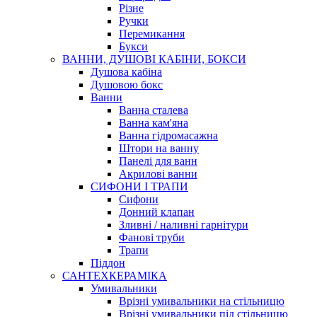
Різне
Ручки
Перемикання
Букси
ВАННИ, ДУШОВІ КАБІНИ, БОКСИ
Душова кабіна
Душовою бокс
Ванни
Ванна сталева
Ванна кам'яна
Ванна гідромасажна
Штори на ванну
Панелі для ванн
Акрилові ванни
СИФОНИ І ТРАПИ
Сифони
Донний клапан
Зливні / наливні гарнітури
Фанові труби
Трапи
Піддон
САНТЕХКЕРАМІКА
Умивальники
Врізні умивальники на стільницю
Врізні умивальники під стільницю