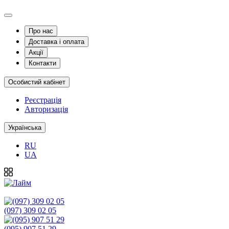
Про нас
Доставка і оплата
Акції
Контакти
Особистий кабінет
Реєстрація
Авторизація
Українська
RU
UA
(097) 309 02 05
(095) 907 51 29