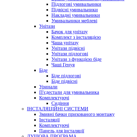
Підлогові умивальники
Підвісні умивальники
Накладні умивальники
Умивальники меблеві
Унітази
Бачок для унітазу
Комплект з інсталяцією
Чаша унітазу
Унітази підвісні
Унітази підлогові
Унітази з функцією біде
Чаші Генуя
Біде
Біде підлогові
Біде підвісні
Уринали
П'єдестали для умивальника
Комплектуючі
Сидіння
ІНСТАЛЯЦІЙНІ СИСТЕМИ
Змивні бачки прихованого монтажу
Інсталяції
Комплектуючі
Панель для інсталяції
ДУШОВА ПРОГРАМА