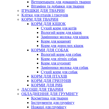
Ветпрепарати для домашніх тварин
Вітаміни та добавки для тварин
ІГРАШКИ ДЛЯ ТВАРИН
Клітки для птахів і гризунів
КОРМ ДЛЯ ТВАРИН
КОРМ ДЛЯ КІШОК
Сухий корм для котів
Вологий корм для кішок
Замінники молока для кішок
Корм для кошенят
Корм для дорослих кішок
КОРМИ ДЛЯ СОБАК
Вологий корм для собак
Корм для літніх собак
Корм для цуценят
Замінники молока для собак
Сухий корм для собак
КОРМ ДЛЯ ПТАХІВ
КОРМ ДЛЯ ГРИЗУНІВ
КОРМИ ДЛЯ РИБ
ЛАСОЩІ ДЛЯ ТВАРИН
ОБЛАДНЕННЯ ДЛЯ ГРУМІНГУ
Косметика для тварин
Інструменти для грумінгу
Ножиці для грумінгу