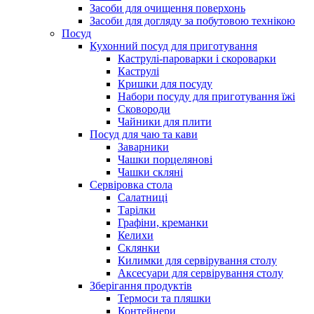
Засоби для очищення поверхонь
Засоби для догляду за побутовою технікою
Посуд
Кухонний посуд для приготування
Каструлі-пароварки і скороварки
Каструлі
Кришки для посуду
Набори посуду для приготування їжі
Сковороди
Чайники для плити
Посуд для чаю та кави
Заварники
Чашки порцелянові
Чашки скляні
Сервіровка стола
Салатниці
Тарілки
Графіни, креманки
Келихи
Склянки
Килимки для сервірування столу
Аксесуари для сервірування столу
Зберігання продуктів
Термоси та пляшки
Контейнери