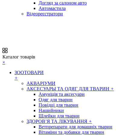
Догляд за салоном авто
Автомастила
Відеореєстратори
Каталог товарів
×
ЗООТОВАРИ
+
АКВАРІУМИ
АКСЕСУАРЫ ТА ОДЯГ ДЛЯ ТВАРИН
+
Амуніція та аксесуари
Одяг для тварин
Повідці для тварин
Нашийники
Шлейки для тварин
ЗДОРОВ’Я ТА ЛІКУВАННЯ
+
Ветпрепарати для домашніх тварин
Вітаміни та добавки для тварин