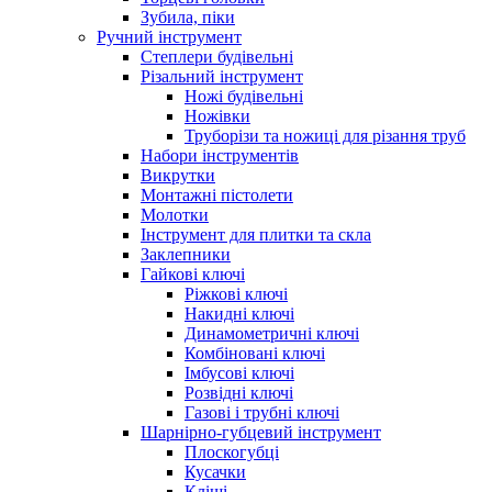
Зубила, піки
Ручний інструмент
Степлери будівельні
Різальний інструмент
Ножі будівельні
Ножівки
Труборізи та ножиці для різання труб
Набори інструментів
Викрутки
Монтажні пістолети
Молотки
Інструмент для плитки та скла
Заклепники
Гайкові ключі
Ріжкові ключі
Накидні ключі
Динамометричні ключі
Комбіновані ключі
Імбусові ключі
Розвідні ключі
Газові і трубні ключі
Шарнірно-губцевий інструмент
Плоскогубцi
Кусачки
Кліщі