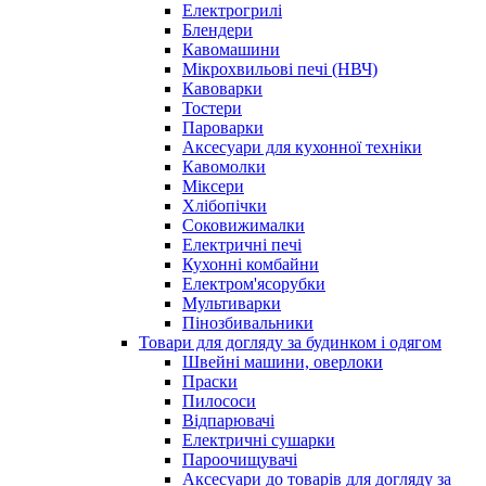
Електрогрилі
Блендери
Кавомашини
Мікрохвильові печі (НВЧ)
Кавоварки
Тостери
Пароварки
Аксесуари для кухонної техніки
Кавомолки
Міксери
Хлібопічки
Соковижималки
Електричні печі
Кухонні комбайни
Електром'ясорубки
Мультиварки
Пінозбивальники
Товари для догляду за будинком і одягом
Швейні машини, оверлоки
Праски
Пилососи
Відпарювачі
Електричні сушарки
Пароочищувачі
Аксесуари до товарів для догляду за