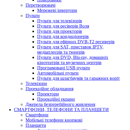
Перетворювачі
Мережеві інвертори
Пульти
Пульти для телевізорів
Пульти для ресіверів Воля
Пульти для проекторів
Пульти для кондиціонерів
Пульти для ефірних DVB-T2 ресиверів
Пульти для SAT, приставок IPTV,
медіаплеєрів та тюнерів
Пульти для DVD, Blu-ray, домашніх
кінотеатрів та музичних центрів
Програмовані USB пульти
Автомобільні пульти
Пульти для шлагбаумів та гаражних воріт
Телевізори
Проекційне обладнання
Проектори
Проекційні екрани
Джерела безперебійного живлення
СМАРТФОНИ, ТЕЛЕФОНИ ТА ПЛАНШЕТИ
Смартфони
Мобільні телефони кнопкові
Планшети