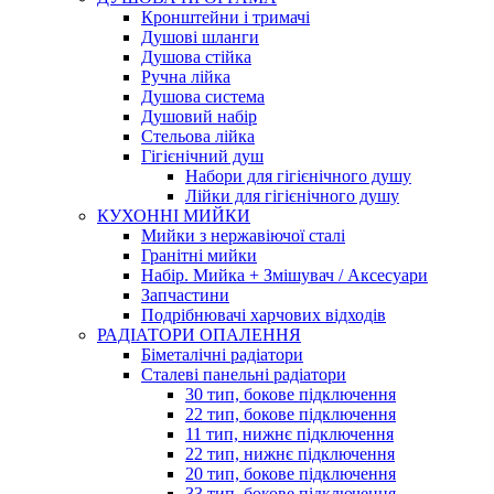
Кронштейни і тримачі
Душові шланги
Душова стійка
Ручна лійка
Душова система
Душовий набір
Стельова лійка
Гігієнічний душ
Набори для гігієнічного душу
Лійки для гігієнічного душу
КУХОННІ МИЙКИ
Мийки з нержавіючої сталі
Гранітні мийки
Набір. Мийка + Змішувач / Аксесуари
Запчастини
Подрібнювачі харчових відходів
РАДІАТОРИ ОПАЛЕННЯ
Біметалічні радіатори
Сталеві панельні радіатори
30 тип, бокове підключення
22 тип, бокове підключення
11 тип, нижнє підключення
22 тип, нижнє підключення
20 тип, бокове підключення
33 тип, бокове підключення