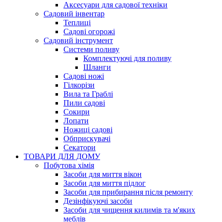
Аксесуари для садової техніки
Садовий інвентар
Теплиці
Садові огорожі
Садовий інструмент
Системи поливу
Комплектуючі для поливу
Шланги
Садові ножі
Гілкорізи
Вила та Граблі
Пили садові
Сокири
Лопати
Ножиці садові
Обприскувачі
Секатори
ТОВАРИ ДЛЯ ДОМУ
Побутова хімія
Засоби для миття вікон
Засоби для миття підлог
Засоби для прибирання після ремонту
Дезінфікуючі засоби
Засоби для чищення килимів та м'яких
меблів