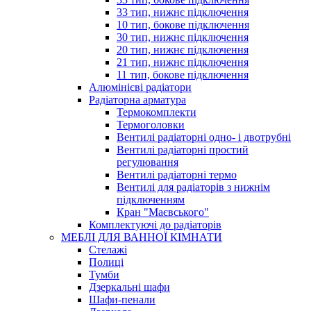
33 тип, нижнє підключення
10 тип, бокове підключення
30 тип, нижнє підключення
20 тип, нижнє підключення
21 тип, нижнє підключення
11 тип, бокове підключення
Алюмінієві радіатори
Радіаторна арматура
Термокомплекти
Термоголовки
Вентилі радіаторні одно- і двотрубні
Вентилі радіаторні простий
регулювання
Вентилі радіаторні термо
Вентилі для радіаторів з нижнім
підключенням
Кран "Маєвського"
Комплектуючі до радіаторів
МЕБЛІ ДЛЯ ВАННОЇ КІМНАТИ
Стелажі
Полиці
Тумби
Дзеркальні шафи
Шафи-пенали