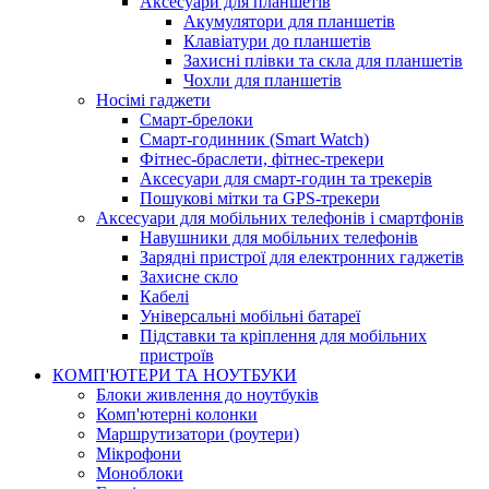
Аксесуари для планшетів
Акумулятори для планшетів
Клавіатури до планшетів
Захисні плівки та скла для планшетів
Чохли для планшетів
Носімі гаджети
Смарт-брелоки
Смарт-годинник (Smart Watch)
Фітнес-браслети, фітнес-трекери
Аксесуари для смарт-годин та трекерів
Пошукові мітки та GPS-трекери
Аксесуари для мобільних телефонів і смартфонів
Навушники для мобільних телефонів
Зарядні пристрої для електронних гаджетів
Захисне скло
Кабелі
Універсальні мобільні батареї
Підставки та кріплення для мобільних
пристроїв
КОМП'ЮТЕРИ ТА НОУТБУКИ
Блоки живлення до ноутбуків
Комп'ютерні колонки
Маршрутизатори (роутери)
Мікрофони
Моноблоки