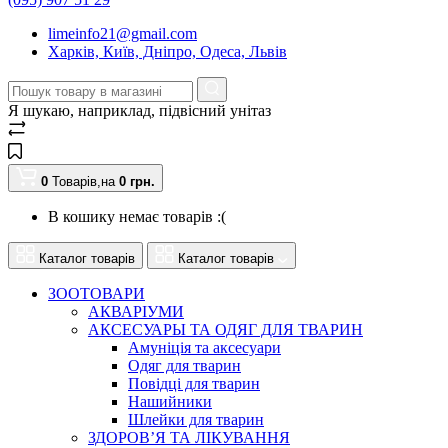
limeinfo21@gmail.com
Харків, Київ, Дніпро, Одеса, Львів
Я шукаю, наприклад,
підвісний унітаз
0
Товарів,
на
0
грн.
В кошику немає товарів :(
Каталог товарів
Каталог товарів
ЗООТОВАРИ
АКВАРІУМИ
АКСЕСУАРЫ ТА ОДЯГ ДЛЯ ТВАРИН
Амуніція та аксесуари
Одяг для тварин
Повідці для тварин
Нашийники
Шлейки для тварин
ЗДОРОВ’Я ТА ЛІКУВАННЯ