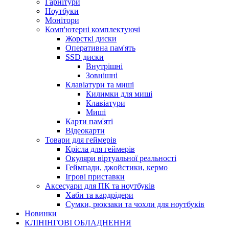
Гарнітури
Ноутбуки
Монітори
Комп'ютерні комплектуючі
Жорсткі диски
Оперативна пам'ять
SSD диски
Внутрішні
Зовнішні
Клавіатури та миші
Килимки для миші
Клавіатури
Миші
Карти пам'яті
Відеокарти
Товари для геймерів
Крісла для геймерів
Окуляри віртуальної реальності
Геймпади, джойстики, кермо
Ігрові приставки
Аксесуари для ПК та ноутбуків
Хаби та кардрідери
Сумки, рюкзаки та чохли для ноутбуків
Новинки
КЛІНІНГОВІ ОБЛАДНЕННЯ