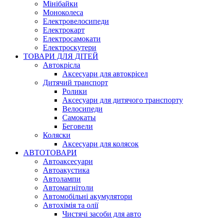
Мінібайки
Моноколеса
Електровелосипеди
Електрокарт
Електросамокати
Електроскутери
ТОВАРИ ДЛЯ ДІТЕЙ
Автокрісла
Аксесуари для автокрісел
Дитячий транспорт
Ролики
Аксесуари для дитячого транспорту
Велосипеди
Самокаты
Беговели
Коляски
Аксесуари для колясок
АВТОТОВАРИ
Автоаксесуари
Автоакустика
Автолампи
Автомагнітоли
Автомобільні акумулятори
Автохімія та олії
Чистячі засоби для авто