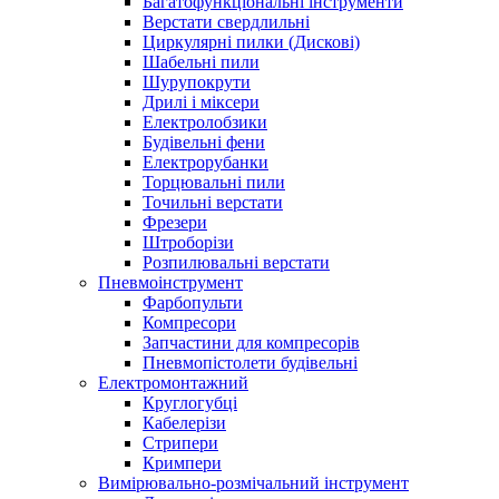
Багатофункціональні інструменти
Верстати свердлильні
Циркулярні пилки (Дискові)
Шабельні пили
Шурупокрути
Дрилі і міксери
Електролобзики
Будівельні фени
Електрорубанки
Торцювальні пили
Точильні верстати
Фрезери
Штроборізи
Розпилювальні верстати
Пневмоінструмент
Фарбопульти
Компресори
Запчастини для компресорів
Пневмопістолети будівельні
Електромонтажний
Круглогубці
Кабелерізи
Стрипери
Кримпери
Вимірювально-розмічальний інструмент