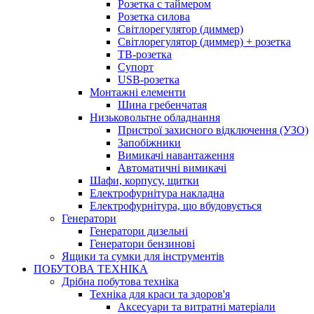
Розетка с таймером
Розетка силова
Світлорегулятор (диммер)
Світлорегулятор (диммер) + розетка
ТВ-розетка
Супорт
USB-розетка
Монтажні елементи
Шина гребенчатая
Низьковольтне обладнання
Пристрої захисного відключення (УЗО)
Запобіжники
Вимикачі навантаження
Автоматичні вимикачі
Шафи, корпусу, щитки
Електрофурнітура накладна
Електрофурнітура, що вбудовується
Генератори
Генератори дизельні
Генератори бензинові
Ящики та сумки для інструментів
ПОБУТОВА ТЕХНІКА
Дрібна побутова техніка
Техніка для краси та здоров'я
Аксесуари та витратні матеріали