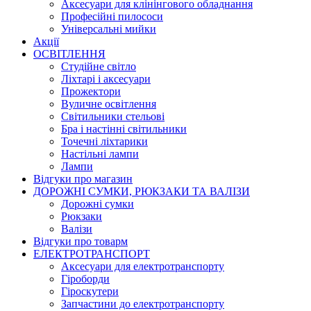
Аксесуари для клінінгового обладнання
Професійні пилососи
Універсальні мийки
Акції
ОСВІТЛЕННЯ
Студійне світло
Ліхтарі і аксесуари
Прожектори
Вуличне освітлення
Світильники стельові
Бра і настінні світильники
Точечні ліхтарики
Настільні лампи
Лампи
Відгуки про магазин
ДОРОЖНІ СУМКИ, РЮКЗАКИ ТА ВАЛІЗИ
Дорожні сумки
Рюкзаки
Валізи
Відгуки про товарм
ЕЛЕКТРОТРАНСПОРТ
Аксесуари для електротранспорту
Гіроборди
Гіроскутери
Запчастини до електротранспорту