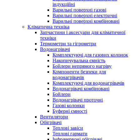
індукційні
Варильні поверхні газові
Варильні поверхні електричні
Варильні поверхні комбіновані
Кліматична техніка
Запчастини і аксесуари для кліматичної
техніки
Термометри та гігрометри
Водонагрівачі
Комплектуючі для газових колонок
Накопичувальна ємність
Бойлери непрямого нагріву
Компоненти безпеки для
водонагрівачів
Комплектуючі для водонагрівачів
Водонагрівачі комбіновані
Бойлери
Водонагрівачі проточні
Газові колонки
Буферні ємності
Вентилятори
Обігрівачі
Теплові завіси
Теплові гармати
Інфрачервоні обігрівачі