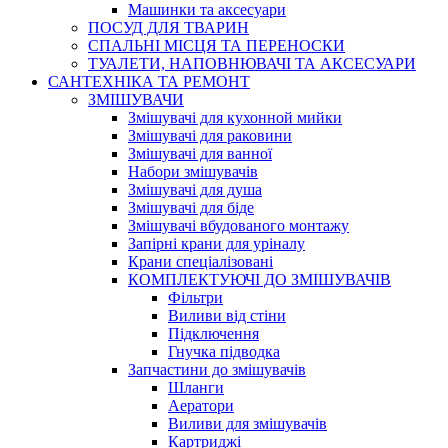
Машинки та аксесуари
ПОСУД ДЛЯ ТВАРИН
СПАЛЬНІ МІСЦЯ ТА ПЕРЕНОСКИ
ТУАЛЕТИ, НАПОВНЮВАЧІ ТА АКСЕСУАРИ
САНТЕХНІКА ТА РЕМОНТ
ЗМІШУВАЧИ
Змішувачі для кухонной мийки
Змішувачі для раковини
Змішувачі для ванної
Набори змішувачів
Змішувачі для душа
Змішувачі для біде
Змішувачі вбудованого монтажу
Запірні крани для уріналу
Крани спеціалізовані
КОМПЛЕКТУЮЧІ ДО ЗМІШУВАЧІВ
Фільтри
Виливи від стіни
Підключення
Гнучка підводка
Запчастини до змішувачів
Шланги
Аератори
Виливи для змішувачів
Картриджі