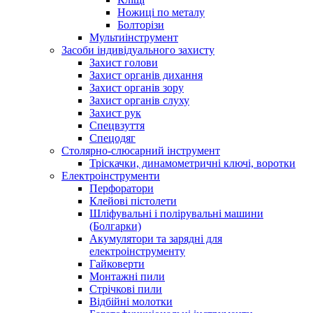
Ножиці по металу
Болторізи
Мультиінструмент
Засоби індивідуального захисту
Захист голови
Захист органів дихання
Захист органів зору
Захист органів слуху
Захист рук
Спецвзуття
Спецодяг
Столярно-слюсарний інструмент
Тріскачки, динамометричні ключі, воротки
Електроінструменти
Перфоратори
Клейові пістолети
Шліфувальні і полірувальні машини
(Болгарки)
Акумулятори та зарядні для
електроінструменту
Гайковерти
Монтажні пили
Стрічкові пили
Відбійні молотки