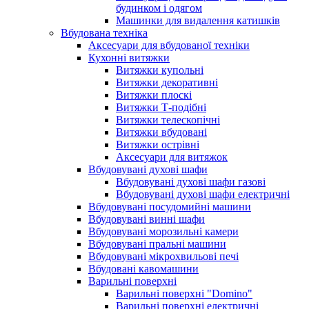
будинком і одягом
Машинки для видалення катишків
Вбудована техніка
Аксесуари для вбудованої техніки
Кухонні витяжки
Витяжки купольні
Витяжки декоративні
Витяжки плоскі
Витяжки Т-подібні
Витяжки телескопічні
Витяжки вбудовані
Витяжки острівні
Аксесуари для витяжок
Вбудовувані духові шафи
Вбудовувані духові шафи газові
Вбудовувані духові шафи електричні
Вбудовувані посудомийні машини
Вбудовувані винні шафи
Вбудовувані морозильні камери
Вбудовувані пральні машини
Вбудовувані мікрохвильові печі
Вбудовані кавомашини
Варильні поверхні
Варильні поверхні "Domino"
Варильні поверхні електричні