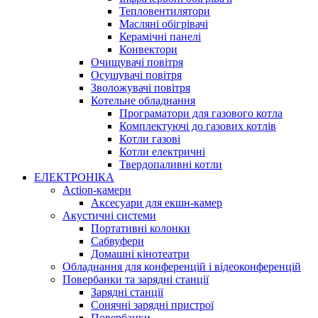
Тепловентилятори
Масляні обігрівачі
Керамічні панелі
Конвектори
Очищувачі повітря
Осушувачі повітря
Зволожувачі повітря
Котельне обладнання
Програматори для газового котла
Комплектуючі до газових котлів
Котли газові
Котли електричні
Твердопаливні котли
ЕЛЕКТРОНІКА
Action-камери
Аксесуари для екшн-камер
Акустичні системи
Портативні колонки
Сабвуфери
Домашні кінотеатри
Обладнання для конференцій і відеоконференцій
Повербанки та зарядні станції
Зарядні станції
Сонячні зарядні пристрої
Повербанки