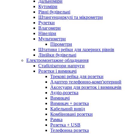
Дальноміри
Кутоміри
Рівні будівельні
Штангенциркулі та мікрометри
Рулетки
Влагомери
Нівеліри
Мультиметри
Пірометри
Штативи і рейки для лазерних рівнів
Лінійки будівельні
Електромонтажне обладнання
Стабілізатори напруги
Розетки і вимикачі
Трекові рейка для розетки
Адаптер телефонно-комп'ютерний
Аксесуари для розеток і вимикачів
Аудіо-розетка
Вимикачі
Вимикач + розетка
Кабельний вивід
Комбіновані розетки
Рамка
Розетка + USB
Телефонна розетка