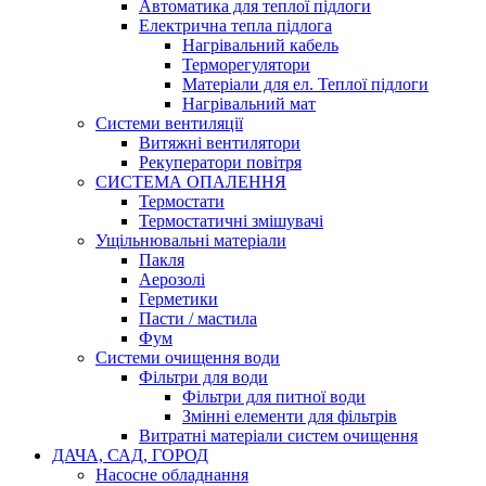
Автоматика для теплої підлоги
Електрична тепла підлога
Нагрівальний кабель
Терморегулятори
Матеріали для ел. Теплої підлоги
Нагрівальний мат
Системи вентиляції
Витяжні вентилятори
Рекуператори повітря
СИСТЕМА ОПАЛЕННЯ
Термостати
Термостатичні змішувачі
Ущільнювальні матеріали
Пакля
Аерозолі
Герметики
Пасти / мастила
Фум
Системи очищення води
Фільтри для води
Фільтри для питної води
Змінні елементи для фільтрів
Витратні матеріали систем очищення
ДАЧА, САД, ГОРОД
Насосне обладнання