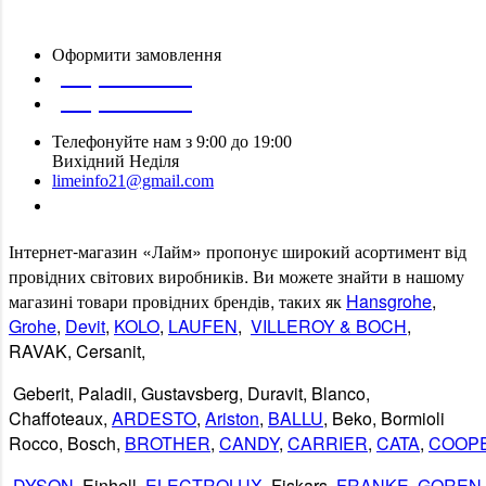
Оформити замовлення
(097) 309 02 05
(095) 907 51 29
Телефонуйте нам з 9:00 до 19:00
Вихідний Неділя
limeinfo21@gmail.com
Замовити дзвінок
Інтернет
-
магазин
«
Лайм
»
пропонує
широкий
асортимент
від
провідних
світових
виробників
.
Ви
можете
знайти
в
нашому
магазині
товари
провідних
брендів
,
таких
як
Hansgrohe
,
Grohe
,
Devit
,
KOLO
,
LAUFEN
,
VILLEROY & BOCH
,
RAVAK
,
Cersanit
,
Geberit
,
Paladii
,
Gustavsberg
,
Duravit
,
Blanco
,
Chaffoteaux,
ARDESTO
,
Ariston
,
BALLU
, Beko, Bormioli
Rocco, Bosch,
BROTHER
,
CANDY
,
CARRIER
,
CATA
,
COOP
DYSON
, Einhell,
ELECTROLUX
, Fiskars,
FRANKE
,
GOREN