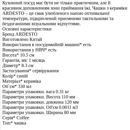
Кухонний посуд має бути не тільки практичним, але й
красивим доповненням зони приймання їжі. Чашки з кераміки
ARDESTO – це смак улюбленого напою оптимальної
температури, підкріплений приємними тактильними та
бездоганними візуальними відчуттями.
Основні характеристики
Бренд
ARDESTO
Виготовлено
Китай
Використання в посудомийній машині*
есть
Використання у НВЧ*
есть
Висота*
10.5 см
Гарантія, міс
1 місяць
Діаметр*
8.3 см
Застосування*
сервірування
Колір*
синій
Матеріал*
кераміка
Об`єм*
330 мл
Параметри упаковки. вага
0.31 кг
Параметри упаковки. Висота
110 мм
Параметри упаковки. довжина
120 мм
Параметри упаковки. Об'єм
0.0011 м3
Параметри упаковки. Ширина
80 мм
Серія*
Coffee
Тип*
чашка