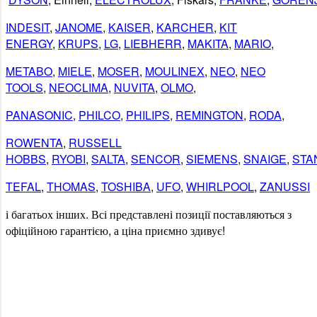
INDESIT
,
JANOME
,
KAISER
,
KARCHER
,
KIT
ENERGY
,
KRUPS
,
LG
,
LIEBHERR
,
MAKITA
,
MARIO
,
METABO
,
MIELE
,
MOSER
,
MOULINEX
,
NEO
,
NEO
TOOLS
,
NEOCLIMA
,
NUVITA
,
OLMO
,
PANASONIC
,
PHILCO
,
PHILIPS
,
REMINGTON
,
RODA
,
ROWENTA
,
RUSSELL
HOBBS
,
RYOBI
,
SALTA
,
SENCOR
,
SIEMENS
,
SNAIGE
,
STA
TEFAL
,
THOMAS
,
TOSHIBA
,
UFO
,
WHIRLPOOL
,
ZANUSSI
і
багатьох
інших
.
Всі
представлені
позиції
поставляються
з
офіційною гарантією
,
а
ціна
приємно
здивує
!