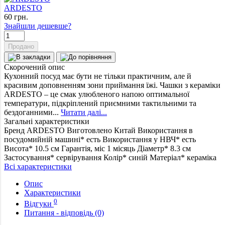
ARDESTO
60
грн.
Знайшли дешевше?
Продано
Скорочений опис
Кухонний посуд має бути не тільки практичним, але й
красивим доповненням зони приймання їжі. Чашки з кераміки
ARDESTO – це смак улюбленого напою оптимальної
температури, підкріплений приємними тактильними та
бездоганними...
Читати далі...
Загальні характеристики
Бренд
ARDESTO
Виготовлено
Китай
Використання в
посудомийній машині*
есть
Використання у НВЧ*
есть
Висота*
10.5 см
Гарантія, міс
1 місяць
Діаметр*
8.3 см
Застосування*
сервірування
Колір*
синій
Матеріал*
кераміка
Всі характеристики
Опис
Характеристики
0
Відгуки
Питання - відповідь (0)