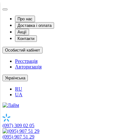
Про нас
Доставка і оплата
Акції
Контакти
Особистий кабінет
Реєстрація
Авторизація
Українська
RU
UA
(097) 309 02 05
(095) 907 51 29