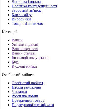
Доставка і оплата
Політика конфіденційності
Зворотній зв’язок
Карта сайту
Виробники
Товари зі знижкою
Категорії
Ванни
Унітази підвісні
Ванни акрилові
Ванни сталеві
Інсталяції для унітазів
Біде
Кухонні мийки
Особистий кабінет
Особистий кабінет
Історія замовлень
Закладки
Розсилка новин
Повернення товару
Подарункові сертифікати