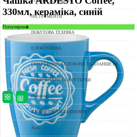
Чашка ARDESTO Coffee,
ТОВАРИ ДЛЯ ДОМУ
330мл, кераміка, синій
ІНСТРУМЕНТИ
Популярний
ПОБУТОВА ТЕХНІКА
ЕЛЕКТРОНІКА
СМАРТФОНИ, ТЕЛЕФОНИ ТА ПЛАНШЕТИ
КОМП'ЮТЕРИ ТА НОУТБУКИ
Новинки
КЛІНІНГОВІ ОБЛАДНЕННЯ
Акції