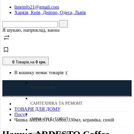
limeinfo21@gmail.com
Харків, Київ, Дніпро, Одеса, Львів
Я шукаю, наприклад,
ванна
0
Товарів,
на
0
грн.
В кошику немає товарів :(
ЗООТОВАРИ
САНТЕХНІКА ТА РЕМОНТ
ТОВАРИ ДЛЯ ДОМУ
Посуд
ДАЧА, САД, ГОРОД
Чашка ARDESTO Coffee, 330мл, кераміка, синій