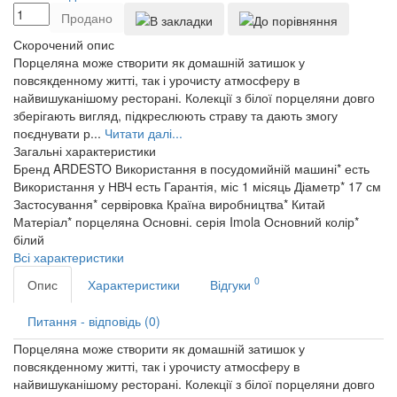
Продано
Скорочений опис
Порцеляна може створити як домашній затишок у
повсякденному житті, так і урочисту атмосферу в
найвишуканішому ресторані. Колекції з білої порцеляни довго
зберігають вигляд, підкреслюють страву та дають змогу
поєднувати р...
Читати далі...
Загальні характеристики
Бренд
ARDESTO
Використання в посудомийній машині*
есть
Використання у НВЧ
есть
Гарантія, міс
1 місяць
Діаметр*
17 см
Застосування*
сервіровка
Країна виробництва*
Китай
Матеріал*
порцеляна
Основні. серія
Imola
Основний колір*
білий
Всі характеристики
0
Опис
Характеристики
Відгуки
Питання - відповідь (0)
Порцеляна може створити як домашній затишок у
повсякденному житті, так і урочисту атмосферу в
найвишуканішому ресторані. Колекції з білої порцеляни довго