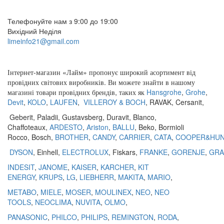
(095) 907 51 29
Телефонуйте нам з 9:00 до 19:00
Вихідний Неділя
limeinfo21@gmail.com
Замовити дзвінок
Інтернет
-
магазин
«
Лайм
»
пропонує
широкий
асортимент
від
провідних
світових
виробників
.
Ви
можете
знайти
в
нашому
магазині
товари
провідних
брендів
,
таких
як
Hansgrohe
,
Grohe
,
Devit
,
KOLO
,
LAUFEN
,
VILLEROY & BOCH
,
RAVAK
,
Cersanit
,
Geberit
,
Paladii
,
Gustavsberg
,
Duravit
,
Blanco
,
Chaffoteaux,
ARDESTO
,
Ariston
,
BALLU
, Beko, Bormioli
Rocco, Bosch,
BROTHER
,
CANDY
,
CARRIER
,
CATA
,
COOPER&HU
DYSON
, Einhell,
ELECTROLUX
, Fiskars,
FRANKE
,
GORENJE
,
GRA
INDESIT
,
JANOME
,
KAISER
,
KARCHER
,
KIT
ENERGY
,
KRUPS
,
LG
,
LIEBHERR
,
MAKITA
,
MARIO
,
METABO
,
MIELE
,
MOSER
,
MOULINEX
,
NEO
,
NEO
TOOLS
,
NEOCLIMA
,
NUVITA
,
OLMO
,
PANASONIC
,
PHILCO
,
PHILIPS
,
REMINGTON
,
RODA
,