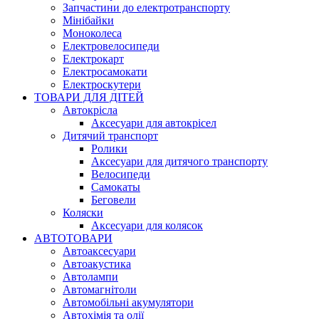
Запчастини до електротранспорту
Мінібайки
Моноколеса
Електровелосипеди
Електрокарт
Електросамокати
Електроскутери
ТОВАРИ ДЛЯ ДІТЕЙ
Автокрісла
Аксесуари для автокрісел
Дитячий транспорт
Ролики
Аксесуари для дитячого транспорту
Велосипеди
Самокаты
Беговели
Коляски
Аксесуари для колясок
АВТОТОВАРИ
Автоаксесуари
Автоакустика
Автолампи
Автомагнітоли
Автомобільні акумулятори
Автохімія та олії