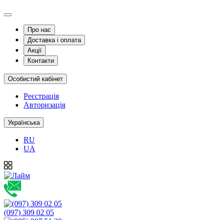
Про нас
Доставка і оплата
Акції
Контакти
Особистий кабінет
Реєстрація
Авторизація
Українська
RU
UA
(097) 309 02 05