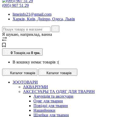
(095) 907 51 29
limeinfo21@gmail.com
Харків, Київ, Дніпро, Одеса, Львів
Я шукаю, наприклад,
ванна
0
Товарів,
на
0
грн.
В кошику немає товарів :(
Каталог товарів
Каталог товарів
ЗООТОВАРИ
АКВАРІУМИ
АКСЕСУАРЫ ТА ОДЯГ ДЛЯ ТВАРИН
Амуніція та аксесуари
Одяг для тварин
Повідці для тварин
Нашийники
Шлейки для тварин