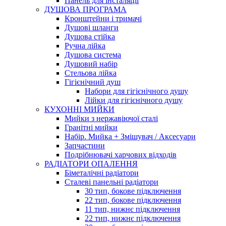
Панель для інсталяції
ДУШОВА ПРОГРАМА
Кронштейни і тримачі
Душові шланги
Душова стійка
Ручна лійка
Душова система
Душовий набір
Стельова лійка
Гігієнічний душ
Набори для гігієнічного душу
Лійки для гігієнічного душу
КУХОННІ МИЙКИ
Мийки з нержавіючої сталі
Гранітні мийки
Набір. Мийка + Змішувач / Аксесуари
Запчастини
Подрібнювачі харчових відходів
РАДІАТОРИ ОПАЛЕННЯ
Біметалічні радіатори
Сталеві панельні радіатори
30 тип, бокове підключення
22 тип, бокове підключення
11 тип, нижнє підключення
22 тип, нижнє підключення