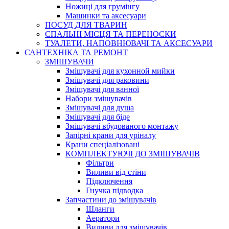
Ножиці для грумінгу
Машинки та аксесуари
ПОСУД ДЛЯ ТВАРИН
СПАЛЬНІ МІСЦЯ ТА ПЕРЕНОСКИ
ТУАЛЕТИ, НАПОВНЮВАЧІ ТА АКСЕСУАРИ
САНТЕХНІКА ТА РЕМОНТ
ЗМІШУВАЧИ
Змішувачі для кухонной мийки
Змішувачі для раковини
Змішувачі для ванної
Набори змішувачів
Змішувачі для душа
Змішувачі для біде
Змішувачі вбудованого монтажу
Запірні крани для уріналу
Крани спеціалізовані
КОМПЛЕКТУЮЧІ ДО ЗМІШУВАЧІВ
Фільтри
Виливи від стіни
Підключення
Гнучка підводка
Запчастини до змішувачів
Шланги
Аератори
Виливи для змішувачів