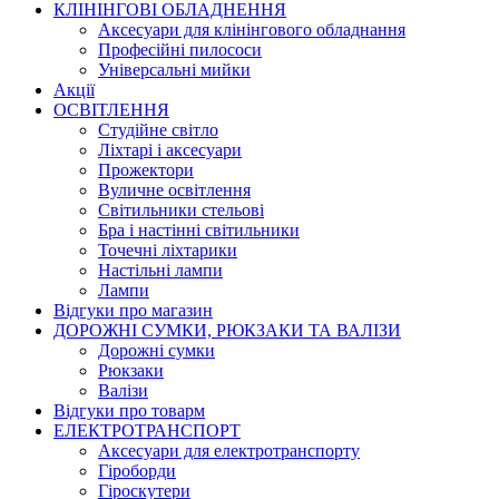
КЛІНІНГОВІ ОБЛАДНЕННЯ
Аксесуари для клінінгового обладнання
Професійні пилососи
Універсальні мийки
Акції
ОСВІТЛЕННЯ
Студійне світло
Ліхтарі і аксесуари
Прожектори
Вуличне освітлення
Світильники стельові
Бра і настінні світильники
Точечні ліхтарики
Настільні лампи
Лампи
Відгуки про магазин
ДОРОЖНІ СУМКИ, РЮКЗАКИ ТА ВАЛІЗИ
Дорожні сумки
Рюкзаки
Валізи
Відгуки про товарм
ЕЛЕКТРОТРАНСПОРТ
Аксесуари для електротранспорту
Гіроборди
Гіроскутери