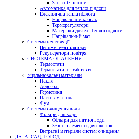
Запасні частини
Автоматика для теплої підлоги
Електрична тепла підлога
Нагрівальний кабель
Терморегулятори
Матеріали для ел. Теплої підлоги
Нагрівальний мат
Системи вентиляції
Витяжні вентилятори
Рекуператори повітря
СИСТЕМА ОПАЛЕННЯ
Термостати
Термостатичні змішувачі
Ущільнювальні матеріали
Пакля
Аерозолі
Герметики
Пасти / мастила
Фум
Системи очищення води
Фільтри для води
Фільтри для питної води
Змінні елементи для фільтрів
Витратні матеріали систем очищення
ДАЧА, САД, ГОРОД