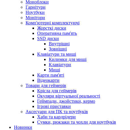
Моноблоки
Гарнітури
Ноутбуки
Монітори
Комп'ютерні комплектуючі
Жорсткі диски
Оперативна пам'ять
SSD диски
Внутрішні
Зовнішні
Клавіатури та миші
Килимки для миші
Клавіатури
Миші
Карти пам'яті
Відеокарти
Товари для геймерів
Крісла для геймерів
Окуляри віртуальної реальності
Геймпади, джойстики, кермо
Ігрові приставки
Аксесуари для ПК та ноутбуків
Хаби та кардрідери
Сумки, рюкзаки та чохли для ноутбуків
Новинки