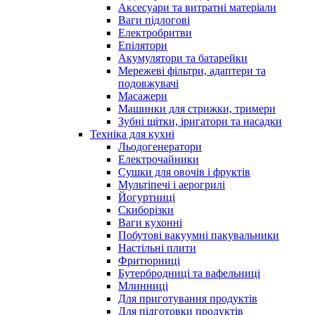
Аксесуари та витратні матеріали
Ваги підлогові
Електробритви
Епілятори
Акумулятори та батарейки
Мережеві фільтри, адаптери та
подовжувачі
Масажери
Машинки для стрижки, тримери
Зубні щітки, іригатори та насадки
Техніка для кухні
Льодогенератори
Електрочайники
Сушки для овочів і фруктів
Мультіпечі і аерогрилі
Йогуртниці
Скиборізки
Ваги кухонні
Побутові вакуумні пакувальники
Настільні плити
Фритюрниці
Бутербродниці та вафельниці
Млинниці
Для приготування продуктів
Для підготовки продуктів