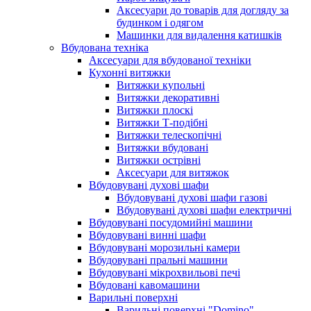
Аксесуари до товарів для догляду за
будинком і одягом
Машинки для видалення катишків
Вбудована техніка
Аксесуари для вбудованої техніки
Кухонні витяжки
Витяжки купольні
Витяжки декоративні
Витяжки плоскі
Витяжки Т-подібні
Витяжки телескопічні
Витяжки вбудовані
Витяжки острівні
Аксесуари для витяжок
Вбудовувані духові шафи
Вбудовувані духові шафи газові
Вбудовувані духові шафи електричні
Вбудовувані посудомийні машини
Вбудовувані винні шафи
Вбудовувані морозильні камери
Вбудовувані пральні машини
Вбудовувані мікрохвильові печі
Вбудовані кавомашини
Варильні поверхні
Варильні поверхні "Domino"