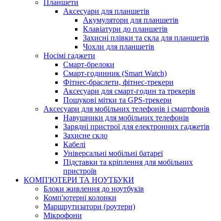
Планшети
Аксесуари для планшетів
Акумулятори для планшетів
Клавіатури до планшетів
Захисні плівки та скла для планшетів
Чохли для планшетів
Носімі гаджети
Смарт-брелоки
Смарт-годинник (Smart Watch)
Фітнес-браслети, фітнес-трекери
Аксесуари для смарт-годин та трекерів
Пошукові мітки та GPS-трекери
Аксесуари для мобільних телефонів і смартфонів
Навушники для мобільних телефонів
Зарядні пристрої для електронних гаджетів
Захисне скло
Кабелі
Універсальні мобільні батареї
Підставки та кріплення для мобільних
пристроїв
КОМП'ЮТЕРИ ТА НОУТБУКИ
Блоки живлення до ноутбуків
Комп'ютерні колонки
Маршрутизатори (роутери)
Мікрофони