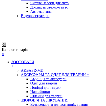
Чистячі засоби для авто
Догляд за салоном авто
Автомастила
Відеореєстратори
Каталог товарів
×
ЗООТОВАРИ
+
АКВАРІУМИ
АКСЕСУАРЫ ТА ОДЯГ ДЛЯ ТВАРИН
+
Амуніція та аксесуари
Одяг для тварин
Повідці для тварин
Нашийники
Шлейки для тварин
ЗДОРОВ’Я ТА ЛІКУВАННЯ
+
Ветпрепарати для домашніх тварин