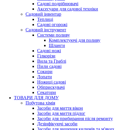
Садові подрібнювачі
Аксесуари для садової техніки
Садовий інвентар
Теплиці
Садові огорожі
Садовий інструмент
Системи поливу
Комплектуючі для поливу
Шланги
Садові ножі
Гілкорізи
Вила та Граблі
Пили садові
Сокири
Лопати
Ножиці садові
Обприскувачі
Секатори
ТОВАРИ ДЛЯ ДОМУ
Побутова хімія
Засоби для миття вікон
Засоби для миття підлог
Засоби для прибирання після ремонту
Дезінфікуючі засоби
Засоби для чищення килимів та м'яких