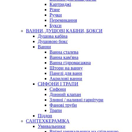
Картриджі
Різне
Ручки
Перемикання
Букси
ВАННИ, ДУШОВІ КАБІНИ, БОКСИ
Душова кабіна
Душовою бокс
Ванни
Ванна сталева
Ванна кам'яна
Ванна гідромасажна
Штори на ванну
Панелі для ванн
Акрилові ванни
СИФОНИ І ТРАПИ
Сифони
Донний клапан
Зливні / наливні гарнітури
Фанові труби
Трапи
Піддон
САНТЕХКЕРАМІКА
Умивальники
Врізні умивальники на стільницю