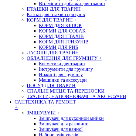
Вітаміни та добавки для тварин
ІГРАШКИ ДЛЯ ТВАРИН
Клітки для птахів і гризунів
КОРМ ДЛЯ ТВАРИН
+
КОРМ ДЛЯ КІШОК
КОРМИ ДЛЯ СОБАК
КОРМ ДЛЯ ПТАХІВ
КОРМ ДЛЯ ГРИЗУНІВ
КОРМИ ДЛЯ РИБ
ЛАСОЩІ ДЛЯ ТВАРИН
ОБЛАДНЕННЯ ДЛЯ ГРУМІНГУ
+
Косметика для тварин
Інструменти для грумінгу
Ножиці для грумінгу
Машинки та аксесуари
ПОСУД ДЛЯ ТВАРИН
СПАЛЬНІ МІСЦЯ ТА ПЕРЕНОСКИ
ТУАЛЕТИ, НАПОВНЮВАЧІ ТА АКСЕСУАРИ
САНТЕХНІКА ТА РЕМОНТ
+
ЗМІШУВАЧИ
+
Змішувачі для кухонной мийки
Змішувачі для раковини
Змішувачі для ванної
Набори змішувачів