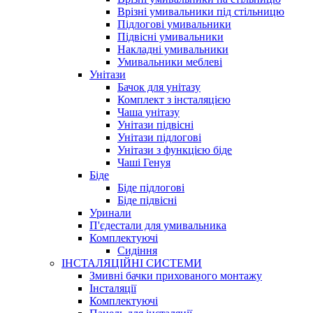
Врізні умивальники під стільницю
Підлогові умивальники
Підвісні умивальники
Накладні умивальники
Умивальники меблеві
Унітази
Бачок для унітазу
Комплект з інсталяцією
Чаша унітазу
Унітази підвісні
Унітази підлогові
Унітази з функцією біде
Чаші Генуя
Біде
Біде підлогові
Біде підвісні
Уринали
П'єдестали для умивальника
Комплектуючі
Сидіння
ІНСТАЛЯЦІЙНІ СИСТЕМИ
Змивні бачки прихованого монтажу
Інсталяції
Комплектуючі