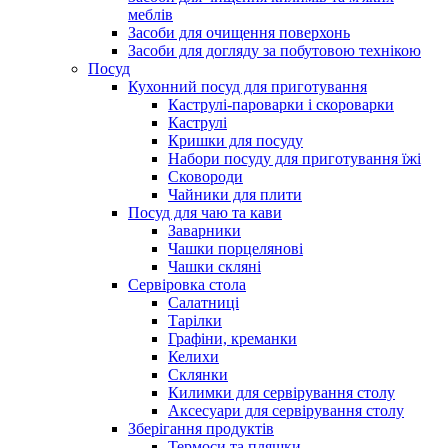
меблів
Засоби для очищення поверхонь
Засоби для догляду за побутовою технікою
Посуд
Кухонний посуд для приготування
Каструлі-пароварки і скороварки
Каструлі
Кришки для посуду
Набори посуду для приготування їжі
Сковороди
Чайники для плити
Посуд для чаю та кави
Заварники
Чашки порцелянові
Чашки скляні
Сервіровка стола
Салатниці
Тарілки
Графіни, креманки
Келихи
Склянки
Килимки для сервірування столу
Аксесуари для сервірування столу
Зберігання продуктів
Термоси та пляшки