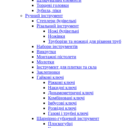
Шліфувальні елементи
Торцеві головки
Зубила, піки
Ручний інструмент
Степлери будівельні
Різальний інструмент
Ножі будівельні
Ножівки
Труборізи та ножиці для різання труб
Набори інструментів
Викрутки
Монтажні пістолети
Молотки
Інструмент для плитки та скла
Заклепники
Гайкові ключі
Ріжкові ключі
Накидні ключі
Динамометричні ключі
Комбіновані ключі
Імбусові ключі
Розвідні ключі
Газові і трубні ключі
Шарнірно-губцевий інструмент
Плоскогубцi