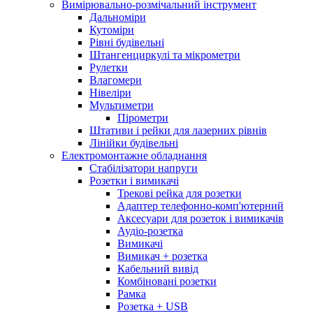
Вимірювально-розмічальний інструмент
Дальноміри
Кутоміри
Рівні будівельні
Штангенциркулі та мікрометри
Рулетки
Влагомери
Нівеліри
Мультиметри
Пірометри
Штативи і рейки для лазерних рівнів
Лінійки будівельні
Електромонтажне обладнання
Стабілізатори напруги
Розетки і вимикачі
Трекові рейка для розетки
Адаптер телефонно-комп'ютерний
Аксесуари для розеток і вимикачів
Аудіо-розетка
Вимикачі
Вимикач + розетка
Кабельний вивід
Комбіновані розетки
Рамка
Розетка + USB