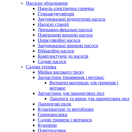
Насосне обладнання
Панель електрична сонячна
Гідроакумулятори
Занурювальні відцентрові насоси
Насосні станції
Дренажно-фекальні насоси
Поверхневі вихрові насоси
Циркуляційні насоси
Занурювальні шнекові насоси
Вібраційні насоси
Комплектуючі до насосів
Cадові насоси
Садова техніка
Мийки високого тиску
Запчастини триммеров і мотокос
Витратні матеріали для тримерів і
мотокос
Запчастини для ланцюгових пил
Ланцюги та шини для ланцюгових пил
Ланцюгові пили
Культиватори та мотоблоки
Газонокосарки
Садові тримери і мотокоси
Кущорізи
Повітродувки