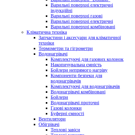
Варильні поверхні електричні
індукційні
Варильні поверхні газові
Варильні поверхні електричні
Варильні поверхні комбіновані
Кліматична техніка
Запчастини і аксесуари для кліматичної
техніки
Термометри та гігрометри
Водонагрівачі
Комплектуючі для газових колонок
Накопичувальна ємність
Бойлери непрямого нагріву
Компоненти безпеки для
водонагрівачів
Комплектуючі для водонагрівачів
Водонагрівачі комбіновані
Бойлери
Водонагрівачі проточні
Газові колонки
Буферні ємності
Вентилятори
Обігрівачі
Теплові завіси