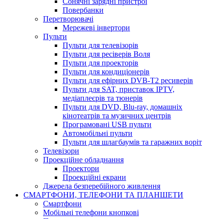
Сонячні зарядні пристрої
Повербанки
Перетворювачі
Мережеві інвертори
Пульти
Пульти для телевізорів
Пульти для ресіверів Воля
Пульти для проекторів
Пульти для кондиціонерів
Пульти для ефірних DVB-T2 ресиверів
Пульти для SAT, приставок IPTV,
медіаплеєрів та тюнерів
Пульти для DVD, Blu-ray, домашніх
кінотеатрів та музичних центрів
Програмовані USB пульти
Автомобільні пульти
Пульти для шлагбаумів та гаражних воріт
Телевізори
Проекційне обладнання
Проектори
Проекційні екрани
Джерела безперебійного живлення
СМАРТФОНИ, ТЕЛЕФОНИ ТА ПЛАНШЕТИ
Смартфони
Мобільні телефони кнопкові