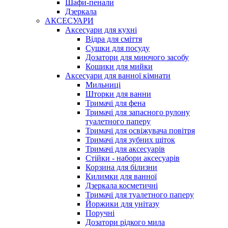
Шафи-пенали
Дзеркала
АКСЕСУАРИ
Аксесуари для кухні
Відра для сміття
Сушки для посуду
Дозатори для миючого засобу
Кошики для мийки
Аксесуари для ванної кімнати
Мильниці
Шторки для ванни
Тримачі для фена
Тримачі для запасного рулону
туалетного паперу
Тримачі для освіжувача повітря
Тримачі для зубних щіток
Тримачі для аксесуарів
Стійки - набори аксесуарів
Корзина для білизни
Килимки для ванної
Дзеркала косметичні
Тримачі для туалетного паперу
Йоржики для унітазу
Поручні
Дозатори рідкого мила