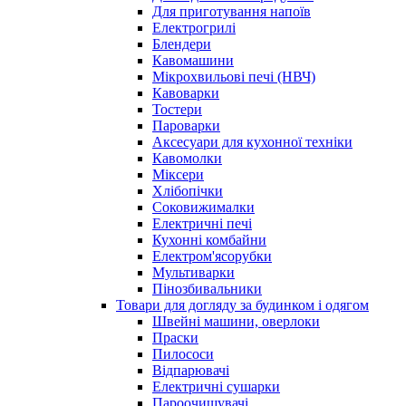
Для приготування напоїв
Електрогрилі
Блендери
Кавомашини
Мікрохвильові печі (НВЧ)
Кавоварки
Тостери
Пароварки
Аксесуари для кухонної техніки
Кавомолки
Міксери
Хлібопічки
Соковижималки
Електричні печі
Кухонні комбайни
Електром'ясорубки
Мультиварки
Пінозбивальники
Товари для догляду за будинком і одягом
Швейні машини, оверлоки
Праски
Пилососи
Відпарювачі
Електричні сушарки
Пароочищувачі