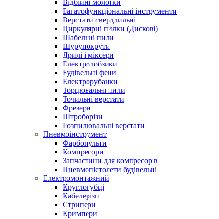
Відбійні молотки
Багатофункціональні інструменти
Верстати свердлильні
Циркулярні пилки (Дискові)
Шабельні пили
Шурупокрути
Дрилі і міксери
Електролобзики
Будівельні фени
Електрорубанки
Торцювальні пили
Точильні верстати
Фрезери
Штроборізи
Розпилювальні верстати
Пневмоінструмент
Фарбопульти
Компресори
Запчастини для компресорів
Пневмопістолети будівельні
Електромонтажний
Круглогубці
Кабелерізи
Стрипери
Кримпери