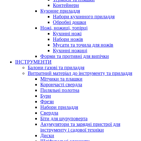
Контейнери
Кухонне приладдя
Набори кухонного приладдя
Обробні дошки
Ножі, ножиці, топірці
Кухонні ножі
Набори ножів
Мусати та точила для ножів
Кухонні ножиці
Форми та противні для випічки
ІНСТРУМЕНТИ
Балони газові та приладдя
Витратний матеріал до інструменту та приладдя
Мітчики та плашки
Корончасті свердла
Пиляльні полотна
Бури
Фрези
Набори приладдя
Свердла
Біти для шуруповерта
Акумулятори та зарядні пристрої для
інструменту і садової техніки
Диски