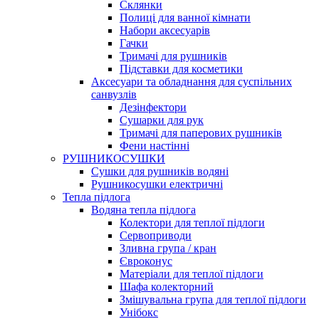
Склянки
Полиці для ванної кімнати
Набори аксесуарів
Гачки
Тримачі для рушників
Підставки для косметики
Аксесуари та обладнання для суспільних
санвузлів
Дезінфектори
Сушарки для рук
Тримачі для паперових рушників
Фени настінні
РУШНИКОСУШКИ
Сушки для рушників водяні
Рушникосушки електричні
Тепла підлога
Водяна тепла підлога
Колектори для теплої підлоги
Сервоприводи
Зливна група / кран
Євроконус
Матеріали для теплої підлоги
Шафа колекторний
Змішувальна група для теплої підлоги
Унібокс