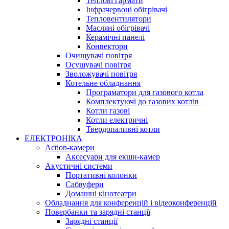
Теплові гармати
Інфрачервоні обігрівачі
Тепловентилятори
Масляні обігрівачі
Керамічні панелі
Конвектори
Очищувачі повітря
Осушувачі повітря
Зволожувачі повітря
Котельне обладнання
Програматори для газового котла
Комплектуючі до газових котлів
Котли газові
Котли електричні
Твердопаливні котли
ЕЛЕКТРОНІКА
Action-камери
Аксесуари для екшн-камер
Акустичні системи
Портативні колонки
Сабвуфери
Домашні кінотеатри
Обладнання для конференцій і відеоконференцій
Повербанки та зарядні станції
Зарядні станції