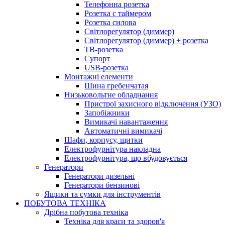
Телефонна розетка
Розетка с таймером
Розетка силова
Світлорегулятор (диммер)
Світлорегулятор (диммер) + розетка
ТВ-розетка
Супорт
USB-розетка
Монтажні елементи
Шина гребенчатая
Низьковольтне обладнання
Пристрої захисного відключення (УЗО)
Запобіжники
Вимикачі навантаження
Автоматичні вимикачі
Шафи, корпусу, щитки
Електрофурнітура накладна
Електрофурнітура, що вбудовується
Генератори
Генератори дизельні
Генератори бензинові
Ящики та сумки для інструментів
ПОБУТОВА ТЕХНІКА
Дрібна побутова техніка
Техніка для краси та здоров'я