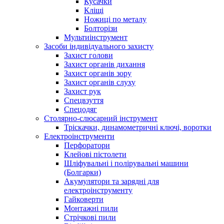
Кусачки
Кліщі
Ножиці по металу
Болторізи
Мультиінструмент
Засоби індивідуального захисту
Захист голови
Захист органів дихання
Захист органів зору
Захист органів слуху
Захист рук
Спецвзуття
Спецодяг
Столярно-слюсарний інструмент
Тріскачки, динамометричні ключі, воротки
Електроінструменти
Перфоратори
Клейові пістолети
Шліфувальні і полірувальні машини
(Болгарки)
Акумулятори та зарядні для
електроінструменту
Гайковерти
Монтажні пили
Стрічкові пили