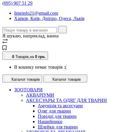
(095) 907 51 29
limeinfo21@gmail.com
Харків, Київ, Дніпро, Одеса, Львів
Я шукаю, наприклад,
ванна
0
Товарів,
на
0
грн.
В кошику немає товарів :(
Каталог товарів
Каталог товарів
ЗООТОВАРИ
АКВАРІУМИ
АКСЕСУАРЫ ТА ОДЯГ ДЛЯ ТВАРИН
Амуніція та аксесуари
Одяг для тварин
Повідці для тварин
Нашийники
Шлейки для тварин