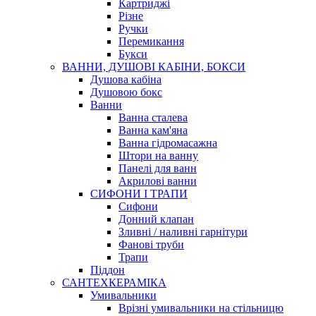
Картриджі
Різне
Ручки
Перемикання
Букси
ВАННИ, ДУШОВІ КАБІНИ, БОКСИ
Душова кабіна
Душовою бокс
Ванни
Ванна сталева
Ванна кам'яна
Ванна гідромасажна
Штори на ванну
Панелі для ванн
Акрилові ванни
СИФОНИ І ТРАПИ
Сифони
Донний клапан
Зливні / наливні гарнітури
Фанові труби
Трапи
Піддон
САНТЕХКЕРАМІКА
Умивальники
Врізні умивальники на стільницю