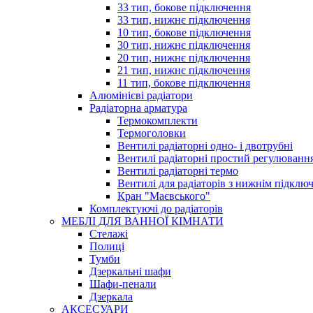
33 тип, бокове підключення
33 тип, нижнє підключення
10 тип, бокове підключення
30 тип, нижнє підключення
20 тип, нижнє підключення
21 тип, нижнє підключення
11 тип, бокове підключення
Алюмінієві радіатори
Радіаторна арматура
Термокомплекти
Термоголовки
Вентилі радіаторні одно- і двотрубні
Вентилі радіаторні простий регулюванн
Вентилі радіаторні термо
Вентилі для радіаторів з нижнім підклю
Кран "Маєвського"
Комплектуючі до радіаторів
МЕБЛІ ДЛЯ ВАННОЇ КІМНАТИ
Стелажі
Полиці
Тумби
Дзеркальні шафи
Шафи-пенали
Дзеркала
АКСЕСУАРИ