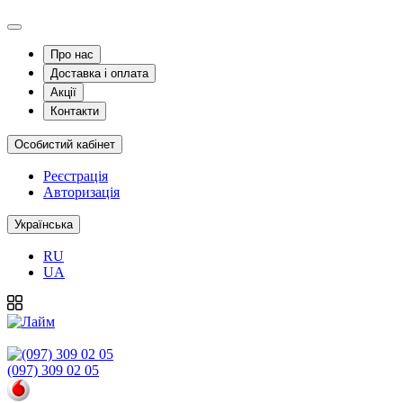
Про нас
Доставка і оплата
Акції
Контакти
Особистий кабінет
Реєстрація
Авторизація
Українська
RU
UA
(097) 309 02 05