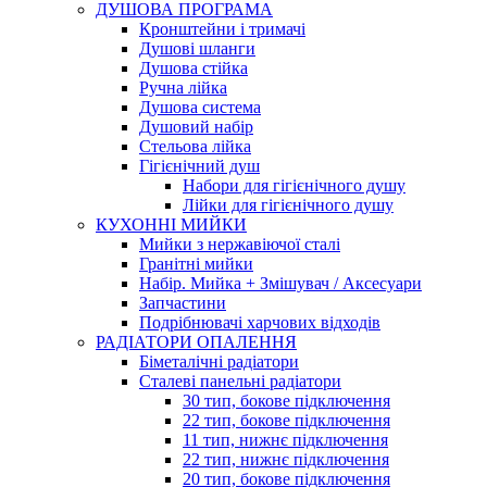
ДУШОВА ПРОГРАМА
Кронштейни і тримачі
Душові шланги
Душова стійка
Ручна лійка
Душова система
Душовий набір
Стельова лійка
Гігієнічний душ
Набори для гігієнічного душу
Лійки для гігієнічного душу
КУХОННІ МИЙКИ
Мийки з нержавіючої сталі
Гранітні мийки
Набір. Мийка + Змішувач / Аксесуари
Запчастини
Подрібнювачі харчових відходів
РАДІАТОРИ ОПАЛЕННЯ
Біметалічні радіатори
Сталеві панельні радіатори
30 тип, бокове підключення
22 тип, бокове підключення
11 тип, нижнє підключення
22 тип, нижнє підключення
20 тип, бокове підключення