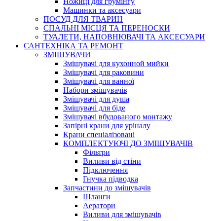
Ножиці для грумінгу
Машинки та аксесуари
ПОСУД ДЛЯ ТВАРИН
СПАЛЬНІ МІСЦЯ ТА ПЕРЕНОСКИ
ТУАЛЕТИ, НАПОВНЮВАЧІ ТА АКСЕСУАРИ
САНТЕХНІКА ТА РЕМОНТ
ЗМІШУВАЧИ
Змішувачі для кухонной мийки
Змішувачі для раковини
Змішувачі для ванної
Набори змішувачів
Змішувачі для душа
Змішувачі для біде
Змішувачі вбудованого монтажу
Запірні крани для уріналу
Крани спеціалізовані
КОМПЛЕКТУЮЧІ ДО ЗМІШУВАЧІВ
Фільтри
Виливи від стіни
Підключення
Гнучка підводка
Запчастини до змішувачів
Шланги
Аератори
Виливи для змішувачів