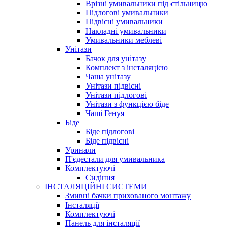
Врізні умивальники під стільницю
Підлогові умивальники
Підвісні умивальники
Накладні умивальники
Умивальники меблеві
Унітази
Бачок для унітазу
Комплект з інсталяцією
Чаша унітазу
Унітази підвісні
Унітази підлогові
Унітази з функцією біде
Чаші Генуя
Біде
Біде підлогові
Біде підвісні
Уринали
П'єдестали для умивальника
Комплектуючі
Сидіння
ІНСТАЛЯЦІЙНІ СИСТЕМИ
Змивні бачки прихованого монтажу
Інсталяції
Комплектуючі
Панель для інсталяції