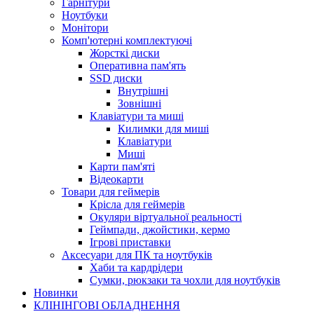
Гарнітури
Ноутбуки
Монітори
Комп'ютерні комплектуючі
Жорсткі диски
Оперативна пам'ять
SSD диски
Внутрішні
Зовнішні
Клавіатури та миші
Килимки для миші
Клавіатури
Миші
Карти пам'яті
Відеокарти
Товари для геймерів
Крісла для геймерів
Окуляри віртуальної реальності
Геймпади, джойстики, кермо
Ігрові приставки
Аксесуари для ПК та ноутбуків
Хаби та кардрідери
Сумки, рюкзаки та чохли для ноутбуків
Новинки
КЛІНІНГОВІ ОБЛАДНЕННЯ