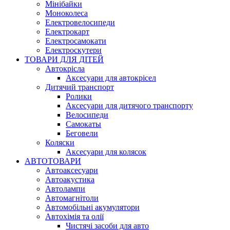
Мінібайки
Моноколеса
Електровелосипеди
Електрокарт
Електросамокати
Електроскутери
ТОВАРИ ДЛЯ ДІТЕЙ
Автокрісла
Аксесуари для автокрісел
Дитячий транспорт
Ролики
Аксесуари для дитячого транспорту
Велосипеди
Самокаты
Беговели
Коляски
Аксесуари для колясок
АВТОТОВАРИ
Автоаксесуари
Автоакустика
Автолампи
Автомагнітоли
Автомобільні акумулятори
Автохімія та олії
Чистячі засоби для авто