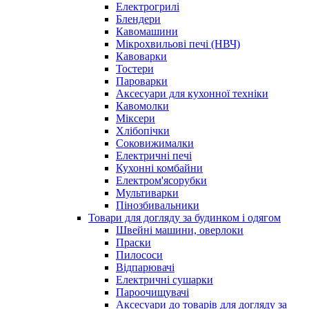
Електрогрилі
Блендери
Кавомашини
Мікрохвильові печі (НВЧ)
Кавоварки
Тостери
Пароварки
Аксесуари для кухонної техніки
Кавомолки
Міксери
Хлібопічки
Соковижималки
Електричні печі
Кухонні комбайни
Електром'ясорубки
Мультиварки
Пінозбивальники
Товари для догляду за будинком і одягом
Швейні машини, оверлоки
Праски
Пилососи
Відпарювачі
Електричні сушарки
Пароочищувачі
Аксесуари до товарів для догляду за