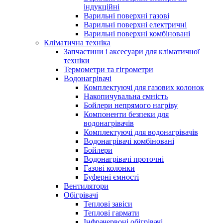
індукційні
Варильні поверхні газові
Варильні поверхні електричні
Варильні поверхні комбіновані
Кліматична техніка
Запчастини і аксесуари для кліматичної
техніки
Термометри та гігрометри
Водонагрівачі
Комплектуючі для газових колонок
Накопичувальна ємність
Бойлери непрямого нагріву
Компоненти безпеки для
водонагрівачів
Комплектуючі для водонагрівачів
Водонагрівачі комбіновані
Бойлери
Водонагрівачі проточні
Газові колонки
Буферні ємності
Вентилятори
Обігрівачі
Теплові завіси
Теплові гармати
Інфрачервоні обігрівачі