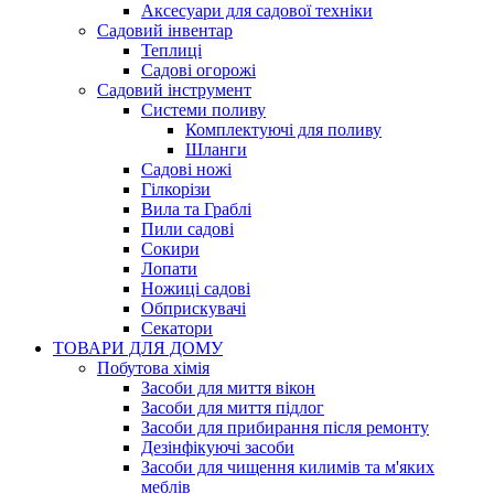
Аксесуари для садової техніки
Садовий інвентар
Теплиці
Садові огорожі
Садовий інструмент
Системи поливу
Комплектуючі для поливу
Шланги
Садові ножі
Гілкорізи
Вила та Граблі
Пили садові
Сокири
Лопати
Ножиці садові
Обприскувачі
Секатори
ТОВАРИ ДЛЯ ДОМУ
Побутова хімія
Засоби для миття вікон
Засоби для миття підлог
Засоби для прибирання після ремонту
Дезінфікуючі засоби
Засоби для чищення килимів та м'яких
меблів