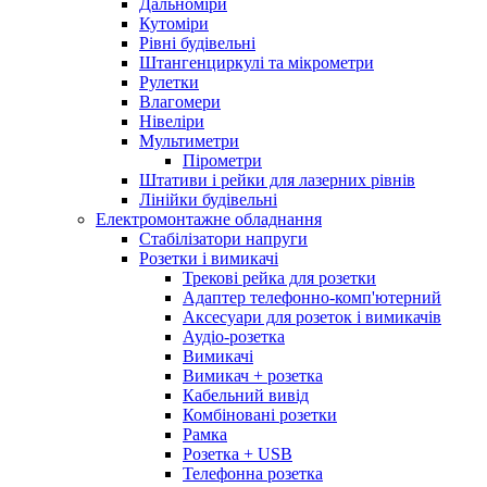
Дальноміри
Кутоміри
Рівні будівельні
Штангенциркулі та мікрометри
Рулетки
Влагомери
Нівеліри
Мультиметри
Пірометри
Штативи і рейки для лазерних рівнів
Лінійки будівельні
Електромонтажне обладнання
Стабілізатори напруги
Розетки і вимикачі
Трекові рейка для розетки
Адаптер телефонно-комп'ютерний
Аксесуари для розеток і вимикачів
Аудіо-розетка
Вимикачі
Вимикач + розетка
Кабельний вивід
Комбіновані розетки
Рамка
Розетка + USB
Телефонна розетка