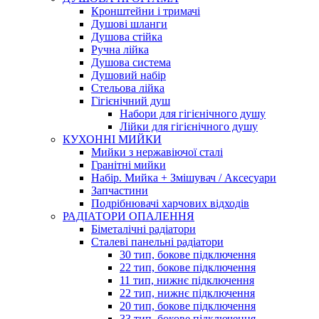
Кронштейни і тримачі
Душові шланги
Душова стійка
Ручна лійка
Душова система
Душовий набір
Стельова лійка
Гігієнічний душ
Набори для гігієнічного душу
Лійки для гігієнічного душу
КУХОННІ МИЙКИ
Мийки з нержавіючої сталі
Гранітні мийки
Набір. Мийка + Змішувач / Аксесуари
Запчастини
Подрібнювачі харчових відходів
РАДІАТОРИ ОПАЛЕННЯ
Біметалічні радіатори
Сталеві панельні радіатори
30 тип, бокове підключення
22 тип, бокове підключення
11 тип, нижнє підключення
22 тип, нижнє підключення
20 тип, бокове підключення
33 тип, бокове підключення