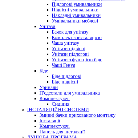
Підлогові умивальники
Підвісні умивальники
Накладні умивальники
Умивальники меблеві
Унітази
Бачок для унітазу
Комплект з інсталяцією
Чаша унітазу
Унітази підвісні
Унітази підлогові
Унітази з функцією біде
Чаші Генуя
Біде
Біде підлогові
Біде підвісні
Уринали
П'єдестали для умивальника
Комплектуючі
Сидіння
ІНСТАЛЯЦІЙНІ СИСТЕМИ
Змивні бачки прихованого монтажу
Інсталяції
Комплектуючі
Панель для інсталяції
ДУШОВА ПРОГРАМА