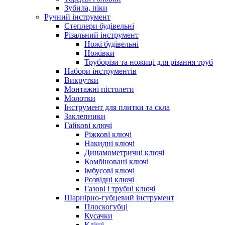
Зубила, піки
Ручний інструмент
Степлери будівельні
Різальний інструмент
Ножі будівельні
Ножівки
Труборізи та ножиці для різання труб
Набори інструментів
Викрутки
Монтажні пістолети
Молотки
Інструмент для плитки та скла
Заклепники
Гайкові ключі
Ріжкові ключі
Накидні ключі
Динамометричні ключі
Комбіновані ключі
Імбусові ключі
Розвідні ключі
Газові і трубні ключі
Шарнірно-губцевий інструмент
Плоскогубцi
Кусачки
Кліщі