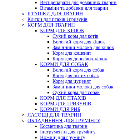
Ветпрепарати для домашніх тварин
Вітаміни та добавки для тварин
ІГРАШКИ ДЛЯ ТВАРИН
Клітки для птахів і гризунів
КОРМ ДЛЯ ТВАРИН
КОРМ ДЛЯ КІШОК
Сухий корм для котів
Вологий корм для кішок
Замінники молока для кішок
Корм для кошенят
Корм для дорослих кішок
КОРМИ ДЛЯ СОБАК
Вологий корм для собак
Корм для літніх собак
Корм для цуценят
Замінники молока для собак
Сухий корм для собак
КОРМ ДЛЯ ПТАХІВ
КОРМ ДЛЯ ГРИЗУНІВ
КОРМИ ДЛЯ РИБ
ЛАСОЩІ ДЛЯ ТВАРИН
ОБЛАДНЕННЯ ДЛЯ ГРУМІНГУ
Косметика для тварин
Інструменти для грумінгу
Ножиці для грумінгу