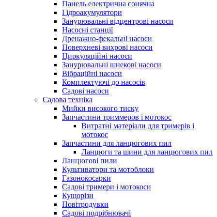
Панель електрична сонячна
Гідроакумулятори
Занурювальні відцентрові насоси
Насосні станції
Дренажно-фекальні насоси
Поверхневі вихрові насоси
Циркуляційні насоси
Занурювальні шнекові насоси
Вібраційні насоси
Комплектуючі до насосів
Cадові насоси
Садова техніка
Мийки високого тиску
Запчастини триммеров і мотокос
Витратні матеріали для тримерів і
мотокос
Запчастини для ланцюгових пил
Ланцюги та шини для ланцюгових пил
Ланцюгові пили
Культиватори та мотоблоки
Газонокосарки
Садові тримери і мотокоси
Кущорізи
Повітродувки
Садові подрібнювачі