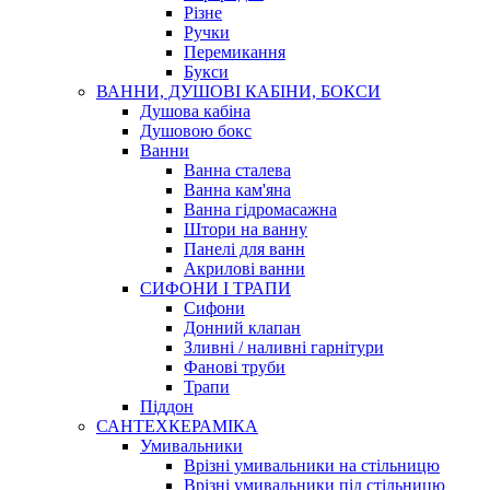
Різне
Ручки
Перемикання
Букси
ВАННИ, ДУШОВІ КАБІНИ, БОКСИ
Душова кабіна
Душовою бокс
Ванни
Ванна сталева
Ванна кам'яна
Ванна гідромасажна
Штори на ванну
Панелі для ванн
Акрилові ванни
СИФОНИ І ТРАПИ
Сифони
Донний клапан
Зливні / наливні гарнітури
Фанові труби
Трапи
Піддон
САНТЕХКЕРАМІКА
Умивальники
Врізні умивальники на стільницю
Врізні умивальники під стільницю