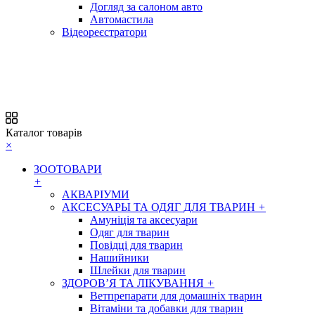
Догляд за салоном авто
Автомастила
Відеореєстратори
Каталог товарів
×
ЗООТОВАРИ
+
АКВАРІУМИ
АКСЕСУАРЫ ТА ОДЯГ ДЛЯ ТВАРИН
+
Амуніція та аксесуари
Одяг для тварин
Повідці для тварин
Нашийники
Шлейки для тварин
ЗДОРОВ’Я ТА ЛІКУВАННЯ
+
Ветпрепарати для домашніх тварин
Вітаміни та добавки для тварин