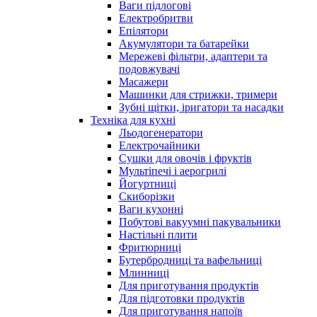
Ваги підлогові
Електробритви
Епілятори
Акумулятори та батарейки
Мережеві фільтри, адаптери та
подовжувачі
Масажери
Машинки для стрижки, тримери
Зубні щітки, іригатори та насадки
Техніка для кухні
Льодогенератори
Електрочайники
Сушки для овочів і фруктів
Мультіпечі і аерогрилі
Йогуртниці
Скиборізки
Ваги кухонні
Побутові вакуумні пакувальники
Настільні плити
Фритюрниці
Бутербродниці та вафельниці
Млинниці
Для приготування продуктів
Для підготовки продуктів
Для приготування напоїв