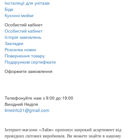
Інсталяції для унітазів
Біде
Кухонні мийки
Особистий кабінет
Особистий кабінет
Історія замовлень
Закладки
Розсилка новин
Повернення товару
Подарункові сертифікати
Оформити замовлення
(097) 309 02 05
(095) 907 51 29
Телефонуйте нам з 9:00 до 19:00
Вихідний Неділя
limeinfo21@gmail.com
Замовити дзвінок
Інтернет
-
магазин
«
Лайм
»
пропонує
широкий
асортимент
від
провідних
світових
виробників
.
Ви
можете
знайти
в
нашому