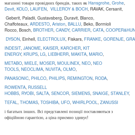
магазині
товари
провідних
брендів
,
таких
як
Hansgrohe
,
Grohe
,
Devit
,
KOLO
,
LAUFEN
,
VILLEROY & BOCH
,
RAVAK
,
Cersanit
,
Geberit
,
Paladii
,
Gustavsberg
,
Duravit
,
Blanco
,
Chaffoteaux,
ARDESTO
,
Ariston
,
BALLU
, Beko, Bormioli
Rocco, Bosch,
BROTHER
,
CANDY
,
CARRIER
,
CATA
,
COOPER&HU
DYSON
, Einhell,
ELECTROLUX
, Fiskars,
FRANKE
,
GORENJE
,
GRA
INDESIT
,
JANOME
,
KAISER
,
KARCHER
,
KIT
ENERGY
,
KRUPS
,
LG
,
LIEBHERR
,
MAKITA
,
MARIO
,
METABO
,
MIELE
,
MOSER
,
MOULINEX
,
NEO
,
NEO
TOOLS
,
NEOCLIMA
,
NUVITA
,
OLMO
,
PANASONIC
,
PHILCO
,
PHILIPS
,
REMINGTON
,
RODA
,
ROWENTA
,
RUSSELL
HOBBS
,
RYOBI
,
SALTA
,
SENCOR
,
SIEMENS
,
SNAIGE
,
STANLEY
,
TEFAL
,
THOMAS
,
TOSHIBA
,
UFO
,
WHIRLPOOL
,
ZANUSSI
і
багатьох
інших
.
Всі
представлені
позиції
поставляються
з
офіційною гарантією
,
а
ціна
приємно
здивує
!