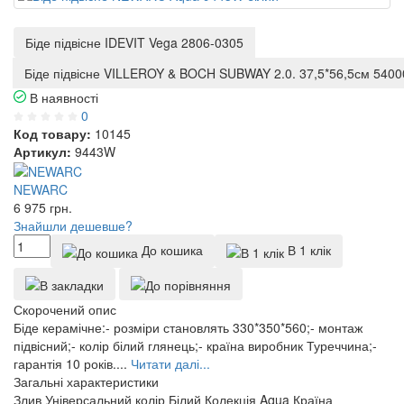
Біде підвісне IDEVIT Vega 2806-0305
Біде підвісне VILLEROY & BOCH SUBWAY 2.0. 37,5*56,5см 540
В наявності
0
Код товару:
10145
Артикул:
9443W
NEWARC
6 975
грн.
Знайшли дешевше?
До кошика
В 1 клік
Скорочений опис
Біде керамічне:- розміри становлять 330*350*560;- монтаж
підвісний;- колір білий глянець;- країна виробник Туреччина;-
гарантія 10 років....
Читати далі...
Загальні характеристики
Злив
Універсальний
колір
Білий
Колекція
Aqua
Країна